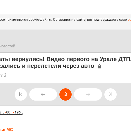
се применяются cookie-файлы. Оставаясь на сайте, вы подтверждаете свое
с
новостей
ты вернулись! Видео первого на Урале ДТП,
зались и перелетели через авто
тей
3
5
ья MC