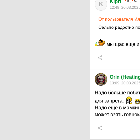
Kipri
K
12:48, 20.03.202
От пользователя
Ил
Сельпо радостно п
мы щас еще и 
Orin (Heatin
13:09, 20.03.202
Надо больше побит
для запрета.
Надо еще в мамкин
может взять говно