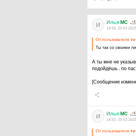
Илья
MC
И
14:50, 20.03.202
От пользователя
то
Ты так со своими л
А ты мне не указы
подойдёшь . по пасп
[Сообщение измене
Илья
MC
И
14:52, 20.03.202
От пользователя
то