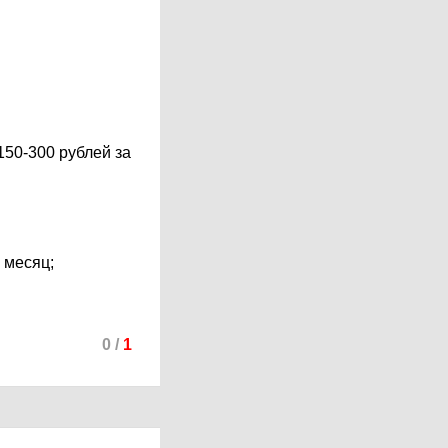
150-300 рублей за
 месяц;
0
/
1