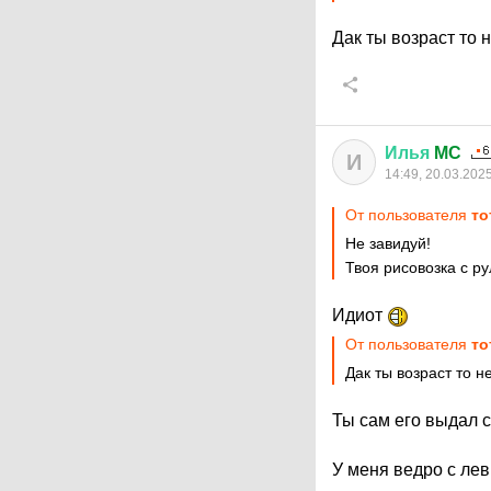
Дак ты возраст то
Илья
MC
И
14:49, 20.03.202
От пользователя
то
Не завидуй!
Твоя рисовозка с р
Идиот
От пользователя
то
Дак ты возраст то 
Ты сам его выдал 
У меня ведро с лев