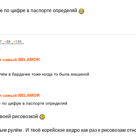
 не по цифре в паспорте определяй
5
т самый BELAMOR
улём в бардачке тоже когда то была машиной
т самый BELAMOR
не по цифре в паспорте определяй
своей рисовозкой
ым рулём . И твоё корейское ведро как раз к рисовозам отн