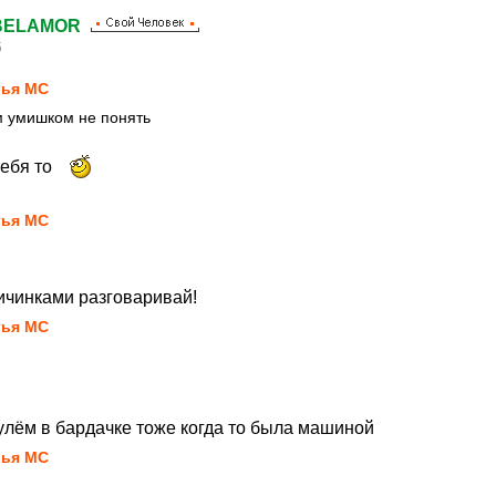
ELAMOR
5
ья MC
м умишком не понять
тебя то
ья MC
личинками разговаривай!
ья MC
улём в бардачке тоже когда то была машиной
ья MC