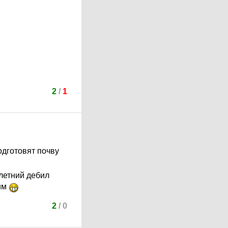
2
/
1
одготовят почву
летний дебил
хим
2
/
0