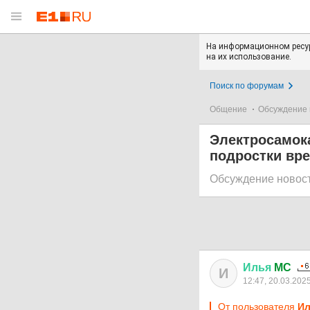
На информационном ресур
на их использование.
Поиск по форумам
Общение
Обсуждение 
Электросамока
подростки вре
Обсуждение новос
Илья
MC
И
12:47, 20.03.202
От пользователя
Ил