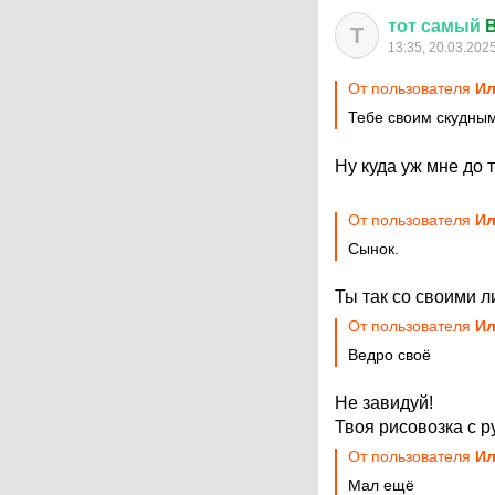
тот
самый
B
Т
13:35, 20.03.202
От пользователя
Ил
Тебе своим скудны
Ну куда уж мне до 
От пользователя
Ил
Сынок.
Ты так со своими 
От пользователя
Ил
Ведро своё
Не завидуй!
Твоя рисовозка с р
От пользователя
Ил
Мал ещё