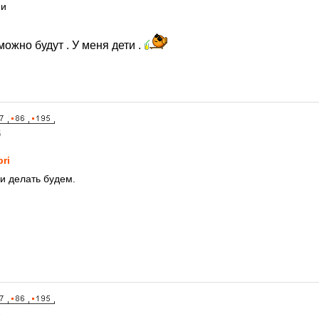
ми
можно будут . У меня дети .
5
pri
и делать будем.
5