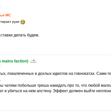
5
ья MC
отирает руки
ставки делать будем.
g mains faction)
5
ых, покалеченных и дохлых идиотов на говнокатах. Сами п
ы чатики побольше треша накидать про то, что любой мало
кат и убиться на нем апстену. Эффект должен выйти непло