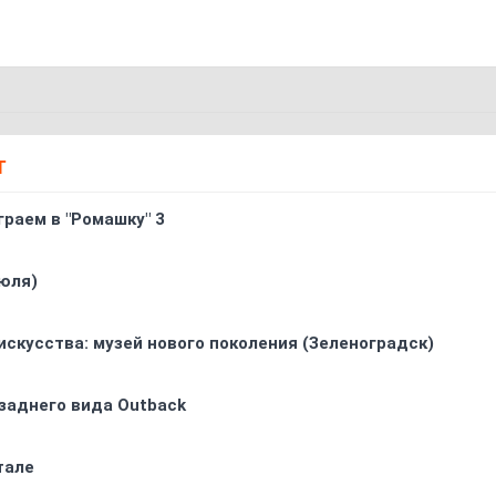
Т
граем в "Ромашку" 3
юля)
искусства: музей нового поколения (Зеленоградск)
заднего вида Outback
тале