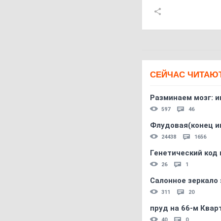
СЕЙЧАС ЧИТАЮ
Разминаем мозг: и
597
46
Флудовая(конец и
24438
1656
Генетический код 
26
1
Салонное зеркало 
311
20
пруд на 66-м Квар
40
0