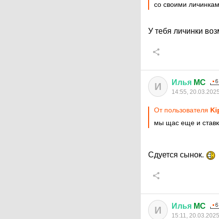
со своими личинка
У тебя личинки воз
Илья
MC
И
14:55, 20.03.202
От пользователя
Ki
мы щас еще и ставк
Сдуется сынок.
Илья
MC
И
15:11, 20.03.202