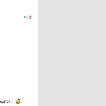
0
/
1
осится.