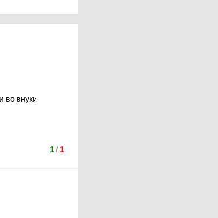
и во внуки
1
/
1