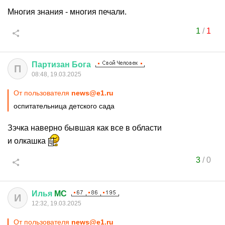
Многия знания - многия печали.
1
/
1
Партизан
Бога
П
08:48, 19.03.2025
От пользователя
news@e1.ru
оспитательница детского сада
Зэчка наверно бывшая как все в области
и олкашка
3
/
0
Илья
MC
И
12:32, 19.03.2025
От пользователя
news@e1.ru