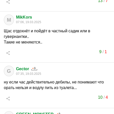
13
/
7
MikKors
M
07:06, 19.03.2025
Щас отдохнёт и пойдёт в частный садик или в
гувернантки..
Такие не меняются..
9
/
1
Gector
G
07:35, 19.03.2025
ну если час действительно дебилы, не понимают что
орать нельзя и водлу пить из туалета...
10
/
4