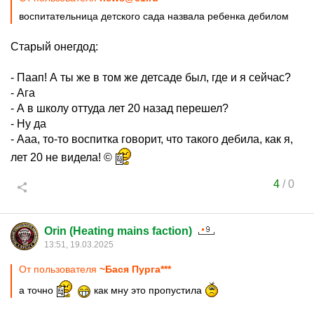
воспитательница детского сада назвала ребенка дебилом
Старый онегдод:
- Паап! А ты же в том же детсаде был, где и я сейчас?
- Ага
- А в школу оттуда лет 20 назад перешел?
- Ну да
- Ааа, то-то воспитка говорит, что такого дебила, как я,
лет 20 не видела! ©
4
/
0
Orin (Heating mains faction)
13:51, 19.03.2025
От пользователя
~Бася Пурга***
а точно
как мну это пропустила