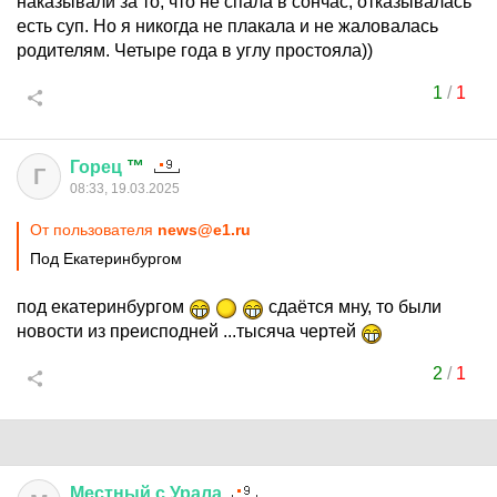
наказывали за то, что не спала в сончас, отказывалась
есть суп. Но я никогда не плакала и не жаловалась
родителям. Четыре года в углу простояла))
1
/
1
Горец
™
Г
08:33, 19.03.2025
От пользователя
news@e1.ru
Под Екатеринбургом
под екатеринбургом
сдаётся мну, то были
новости из преисподней ...тысяча чертей
2
/
1
Местный
с
Урала