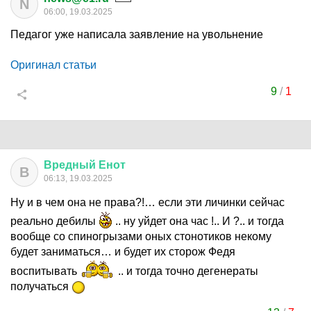
N
06:00, 19.03.2025
Педагог уже написала заявление на увольнение
Оригинал статьи
9
/
1
Вредный
Енот
В
06:13, 19.03.2025
Ну и в чем она не права?!… если эти личинки сейчас
реально дебилы
.. ну уйдет она час !.. И ?.. и тогда
вообще со спиногрызами оных стонотиков некому
будет заниматься… и будет их сторож Федя
воспитывать
.. и тогда точно дегенераты
получаться