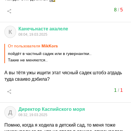
8
/
5
Канечьнасте
акалеле
К
08:04, 19.03.2025
От пользователя
MikKors
пойдёт в частный садик или в гувернантки..
Такие не меняются..
А вы тётя ужы ищити этат чясный садек штобэ атдадь
туда сваиво дэбила?
1
/
1
Директор
Каспийского
моря
Д
08:32, 19.03.2025
Помню, когда я ходила в детский сад, то меня тоже