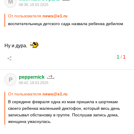
М
08:36, 19.03.2025
От пользователя
news@e1.ru
воспитательница детского сада назвала ребенка дебилом
Ну и дура.
1
/
1
peppernick
P
08:42, 19.03.2025
От пользователя
news@e1.ru
В середине февраля одна из мам пришила к шортикам
своего ребенка маленький диктофон, который весь день
записывал обстановку в группе. Послушав запись дома,
женщина ужаснулась.