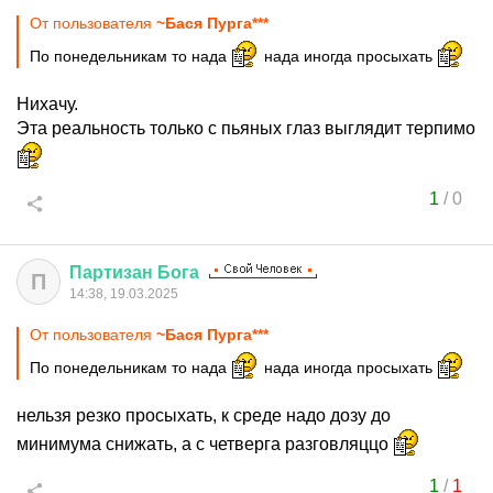
От пользователя
~Бася Пурга***
По понедельникам то нада
нада иногда просыхать
Нихачу.
Эта реальность только с пьяных глаз выглядит терпимо
1
/
0
Партизан
Бога
П
14:38, 19.03.2025
От пользователя
~Бася Пурга***
По понедельникам то нада
нада иногда просыхать
нельзя резко просыхать, к среде надо дозу до
минимума снижать, а с четверга разговляццо
1
/
1