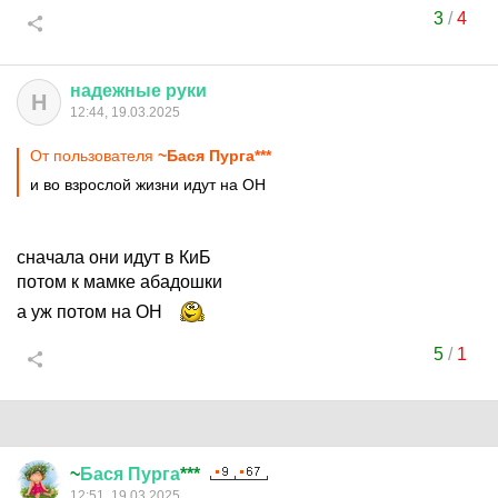
3
/
4
надежные
руки
Н
12:44, 19.03.2025
От пользователя
~Бася Пурга***
и во взрослой жизни идут на ОН
сначала они идут в КиБ
потом к мамке абадошки
а уж потом на ОН
5
/
1
~
Бася
Пурга
***
12:51, 19.03.2025