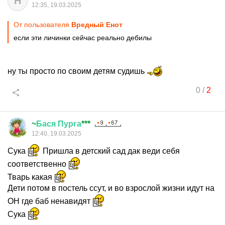
Н
12:35, 19.03.2025
От пользователя
Вредный Енот
если эти личинки сейчас реально дебилы
ну ты просто по своим детям судишь
0
/
2
~
Бася
Пурга
***
12:40, 19.03.2025
Сука
Пришла в детский сад дак веди себя
соответственно
Тварь какая
Дети потом в постель ссут, и во взрослой жизни идут на
ОН где баб ненавидят
Сука