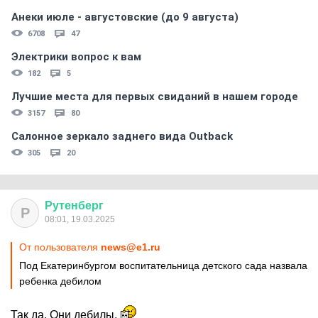
Анеки июле - августовские (до 9 августа)
6708
47
Электрики вопрос к вам
182
5
Лучшие места для первых свиданий в нашем городе
3157
80
Салонное зеркало заднего вида Outback
305
20
Рутенберг
Р
08:01, 19.03.2025
От пользователя
news@e1.ru
Под Екатеринбургом воспитательница детского сада назвала
ребенка дебилом
Так да. Они дебилы.