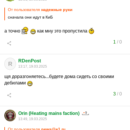
От пользователя
надежные руки
сначала они идут в КиБ
а точно
как мну это пропустила
1
/
0
RDenPost
R
13:17, 19.03.2025
щя доразгоняетесь...будете дома сидеть со своими
дебилами
3
/
0
Orin (Heating mains faction)
13:49, 19.03.2025
От пользователя
news@e1.ru