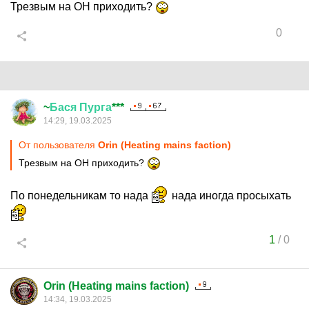
Трезвым на ОН приходить?
0
~
Бася
Пурга
***
14:29, 19.03.2025
От пользователя
Orin (Heating mains faction)
Трезвым на ОН приходить?
По понедельникам то нада
нада иногда просыхать
1
/
0
Orin (Heating mains faction)
14:34, 19.03.2025