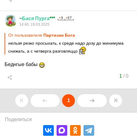
~
Бася
Пурга
***
14:40, 19.03.2025
От пользователя
Партизан Бога
нельзя резко просыхать, к среде надо дозу до минимума
снижать, а с четверга разговляццо
Беднгые бабы
1
/
0
1
Поделиться