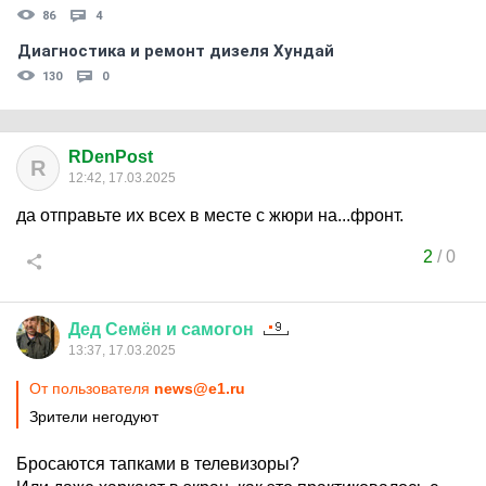
86
4
Диагностика и ремонт дизеля Хундай
130
0
RDenPost
R
12:42, 17.03.2025
да отправьте их всех в месте с жюри на...фронт.
2
/
0
Дед
Семён
и
самогон
13:37, 17.03.2025
От пользователя
news@e1.ru
Зрители негодуют
Бросаются тапками в телевизоры?