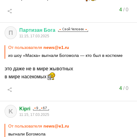
4
/
0
Партизан
Бога
П
11:15, 17.03.2025
От пользователя
news@e1.ru
из шоу «Маска» выгнали Богомола — кто был в костюме
это даже не в мире жывотных
в мире насекомых
4
/
0
Kipri
K
11:15, 17.03.2025
От пользователя
news@e1.ru
выгнали Богомола