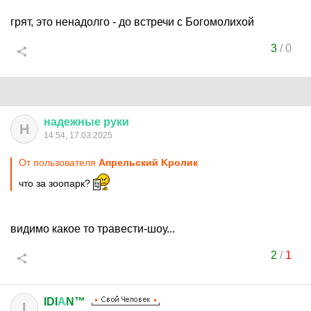
грят, это ненадолго - до встречи с Богомолихой
3
/
0
надежные
руки
Н
14:54, 17.03.2025
От пользователя
Aпрельский Kролик
что за зоопарк?
видимо какое то травести-шоу...
2
/
1
IDI
А
N™
I