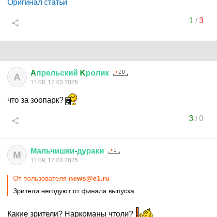
Оригинал статьи
1
/
3
A
прельский
K
ролик
A
11:08, 17.03.2025
что за зоопарк?
3
/
0
Мальчишки
-
дураки
М
11:09, 17.03.2025
От пользователя
news@e1.ru
Зрители негодуют от финала выпуска
Какие зрители? Наркоманы чтоли?