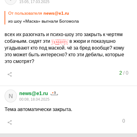
15:05, 17.03.2025
От пользователя
news@e1.ru
из шоу «Маска» выгнали Богомола
всех их разогнать и психо-шоу это закрыть к чертям
собачьим. сидят эти
в жюри и показушно
угадывают кто под маской. чё за бред вообще? кому
это может быть интересно? кто эти дебилы, которые
это смотрят?
2
/
0
news@e1.ru
N
00:08, 18.04.2025
Тема автоматически закрыта.
0