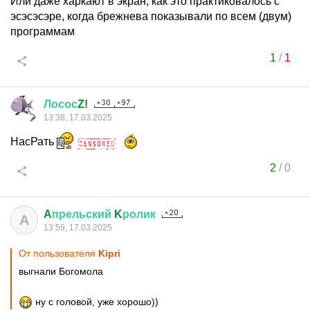
Или даже харкают в экран, как это практиковалось с
эсэсэсэре, когда брежнева показывали по всем (двум)
программам
1
/
1
Лосос
Z!
13:38, 17.03.2025
НасРать
2
/
0
A
прельский
K
ролик
A
13:59, 17.03.2025
От пользователя
Kipri
выгнали Богомола
ну с головой, уже хорошо))