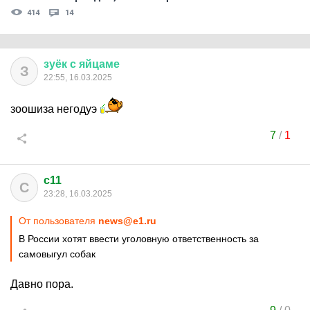
414
14
зуёк
с
яйцаме
З
22:55, 16.03.2025
зоошиза негодуэ
7
/
1
c11
C
23:28, 16.03.2025
От пользователя
news@e1.ru
В России хотят ввести уголовную ответственность за
самовыгул собак
Давно пора.