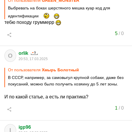
От пользователя
GREEN_MONSTER
Выбревать на боках шерстяного мешка куар код для
идентификации
тебю походу груммерр
5
/
0
orlik
O
20:53, 17.03.2025
От пользователя
Хмырь Болотный
В СССР, например, за самовыгул крупной собаки, даже без
покусаний, можно было получить хозяину до 5 лет зоны.
И по какой статье, а есть ли практика?
1
/
0
igp96
I