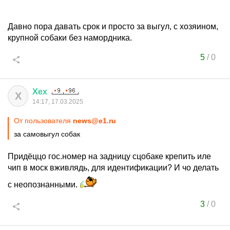
Давно пора давать срок и просто за выгул, с хозяином,
крупной собаки без намордника.
5
/
0
Хех
Х
14:17, 17.03.2025
От пользователя
news@e1.ru
за самовыгул собак
Придёццо гос.номер на задницу сцобаке крепить иле
чип в моск вживлядь, для идентификации? И чо делать
с неопознанными.
3
/
0