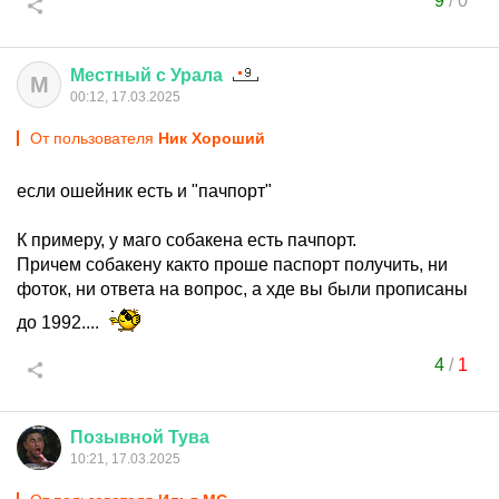
9
/
0
Местный
с
Урала
М
00:12, 17.03.2025
От пользователя
Ник Хороший
если ошейник есть и "пачпорт"
К примеру, у маго собакена есть пачпорт.
Причем собакену както проше паспорт получить, ни
фоток, ни ответа на вопрос, а хде вы были прописаны
до 1992....
4
/
1
Позывной
Тува
10:21, 17.03.2025