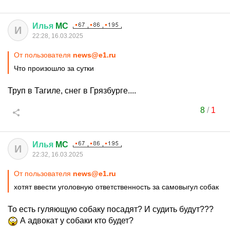
Илья
MC
И
22:28, 16.03.2025
От пользователя
news@e1.ru
Что произошло за сутки
Труп в Тагиле, снег в Грязбурге....
8
/
1
Илья
MC
И
22:32, 16.03.2025
От пользователя
news@e1.ru
хотят ввести уголовную ответственность за самовыгул собак
То есть гуляющую собаку посадят? И судить будут???
А адвокат у собаки кто будет?