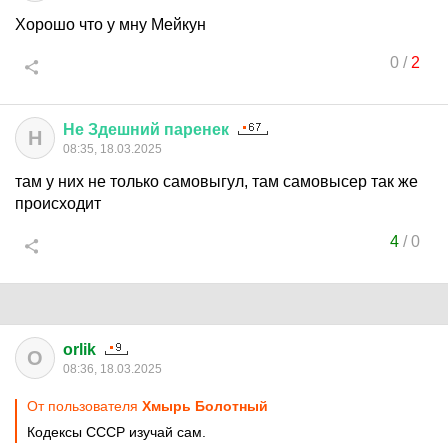
Хорошо что у мну Мейкун
0
/
2
Не
Здешний
паренек
Н
08:35, 18.03.2025
там у них не только самовыгул, там самовысер так же
происходит
4
/
0
orlik
O
08:36, 18.03.2025
От пользователя
Хмырь Болотный
Кодексы СССР изучай сам.