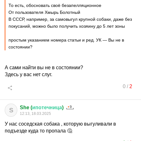
То есть, обосновать своё безапелляционное
От пользователя Хмырь Болотный
В СССР, например, за самовыгул крупной собаки, даже без
покусаний, можно было получить хозяину до 5 лет зоны
простым указанием номера статьи и ред. УК — Вы не в
состоянии?
А сами найти вы не в состоянии?
Здесь у вас нет слуг.
0
/
2
She (
ипотечница
)
S
12:13, 18.03.2025
У нас соседская собака , которую выгуливали в
подъезде куда то пропала 🤔