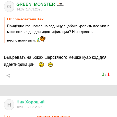
GREEN_MONSTER
G
14:37, 17.03.2025
От пользователя
Хех
Придёццо гос.номер на задницу сцобаке крепить иле чип в
моск вживлядь, для идентификации? И чо делать с
неопознанными.
Выбревать на боках шерстяного мешка куар код для
идентификации
3
/
1
Ник
Хороший
Н
18:03, 17.03.2025