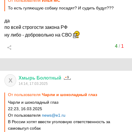
От пользователя
Илья MC
То есть гуляющую собаку посадят? И судить будут???
да
по всей строгости закона РФ
ну либо - добровольно на СВО
4
/
1
Хмырь
Болотный
Х
14:14, 17.03.2025
От пользователя
Чарли и шоколадный глаз
Чарли и шоколадный глаз
22:23, 16.03.2025
От пользователя
news@e1.ru
В России хотят ввести уголовную ответственность за
самовыгул собак