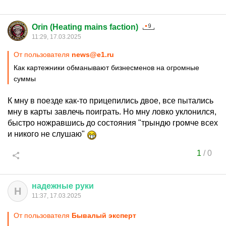
Orin (Heating mains faction)
11:29, 17.03.2025
От пользователя
news@e1.ru
Как картежники обманывают бизнесменов на огромные
суммы
К мну в поезде как-то прицепились двое, все пытались
мну в карты завлечь поиграть. Но мну ловко уклонился,
быстро ножравшись до состояния "трындю громче всех
и никого не слушаю"
1
/
0
надежные
руки
Н
11:37, 17.03.2025
От пользователя
Бывалый эксперт