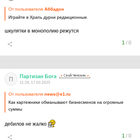
От пользователя
Аббадон
Играйте в Храпь дурни редакционные.
шкулятки в монополию режутся
1
/
0
Партизан
Бога
П
11:24, 17.03.2025
От пользователя
news@e1.ru
Как картежники обманывают бизнесменов на огромные
суммы
дебилов не жалко
1
/
0