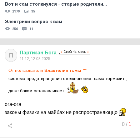
Вот и сам столкнулся - старые родители...
2179
35
Электрики вопрос к вам
256
11
Партизан
Бога
П
11:12, 12.03.2025
От пользователя
Властелин тьмы ™
система предотвращения столкновения- сама тормозит ,
даже боком останавливает
ога-ога
законы физики на майбах не распространяюццо
0
/
1