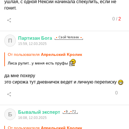
ушлая, с одной Нексии начинала спекулить, если не
гонит.
0
/
2
Партизан
Бога
П
15:59, 12.03.2025
От пользователя
Aпрельский Kролик
Лиса рулит...у меня есть пруфы
да мне похеру
это сирожа тут дневничок ведет и личную переписку
0
Бывалый
эксперт
Б
16:08, 12.03.2025
От пользователя
Aпрельский Kролик