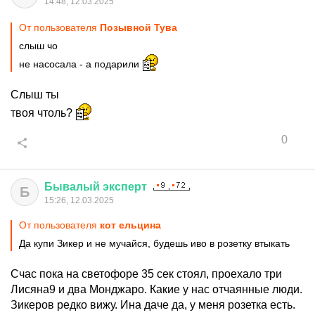
14:48, 12.03.2025
От пользователя
Позывной Тува
слыш чо
не насосала - а подарили
Слыш ты
твоя чтоль?
0
Бывалый
эксперт
Б
15:26, 12.03.2025
От пользователя
кот ельцина
Да купи Зикер и не мучайся, будешь иво в розетку втыкать
Счас пока на светофоре 35 сек стоял, проехало три
Лисяна9 и два Монджаро. Какие у нас отчаянные люди.
Зикеров редко вижу. Ина даче да, у меня розетка есть.