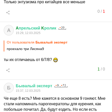
Только энтузизма про китайцев все меньше
0
/
1
A
прельский
K
ролик
A
15:29, 12.03.2025
От пользователя
Бывалый эксперт
проехало три Лисяна9
ты их отличаешь от 6/7/8?
1
/
0
Бывалый
эксперт
Б
15:37, 12.03.2025
Че еще 8 есть? Мне кажется в основном 9 гоняют. Мне
стали напоминать парогенератопы для курения, как
побольше почитал. Да, будут ездить. Но если есть