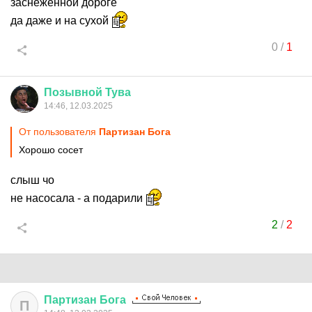
заснеженной дороге
да даже и на сухой
0
/
1
Позывной
Тува
14:46, 12.03.2025
От пользователя
Партизан Бога
Хорошо сосет
слыш чо
не насосала - а подарили
2
/
2
Партизан
Бога
П