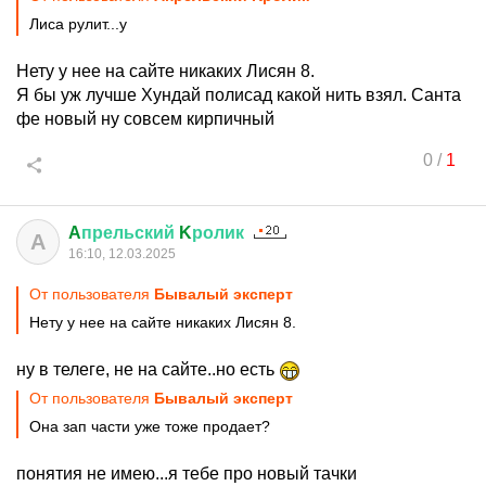
Лиса рулит...у
Нету у нее на сайте никаких Лисян 8.
Я бы уж лучше Хундай полисад какой нить взял. Санта
фе новый ну совсем кирпичный
0
/
1
A
прельский
K
ролик
A
16:10, 12.03.2025
От пользователя
Бывалый эксперт
Нету у нее на сайте никаких Лисян 8.
ну в телеге, не на сайте..но есть
От пользователя
Бывалый эксперт
Она зап части уже тоже продает?
понятия не имею...я тебе про новый тачки