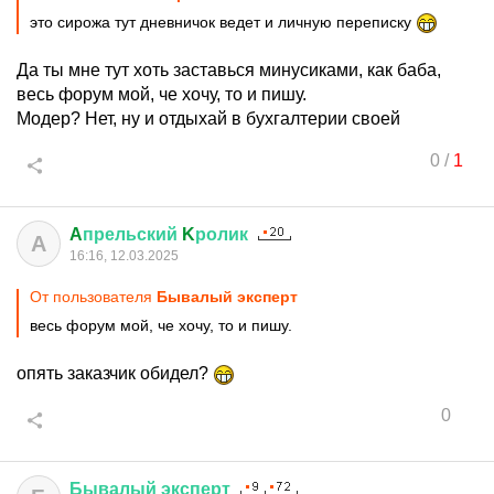
это сирожа тут дневничок ведет и личную переписку
Да ты мне тут хоть заставься минусиками, как баба,
весь форум мой, че хочу, то и пишу.
Модер? Нет, ну и отдыхай в бухгалтерии своей
0
/
1
A
прельский
K
ролик
A
16:16, 12.03.2025
От пользователя
Бывалый эксперт
весь форум мой, че хочу, то и пишу.
опять заказчик обидел?
0
Бывалый
эксперт