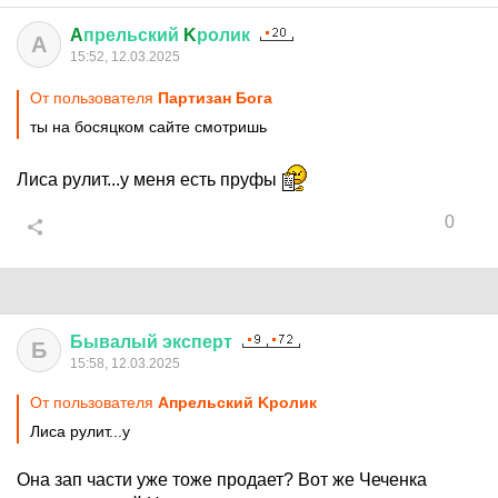
A
прельский
K
ролик
A
15:52, 12.03.2025
От пользователя
Партизан Бога
ты на босяцком сайте смотришь
Лиса рулит...у меня есть пруфы
0
Бывалый
эксперт
Б
15:58, 12.03.2025
От пользователя
Aпрельский Kролик
Лиса рулит...у
Она зап части уже тоже продает? Вот же Чеченка