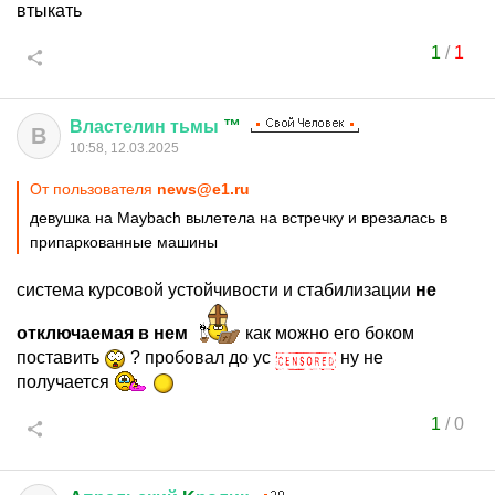
втыкать
1
/
1
Властелин
тьмы
™
В
10:58, 12.03.2025
От пользователя
news@e1.ru
девушка на Maybach вылетела на встречку и врезалась в
припаркованные машины
система курсовой устойчивости и стабилизации
не
отключаемая в нем
как можно его боком
поставить
? пробовал до ус
ну не
получается
1
/
0