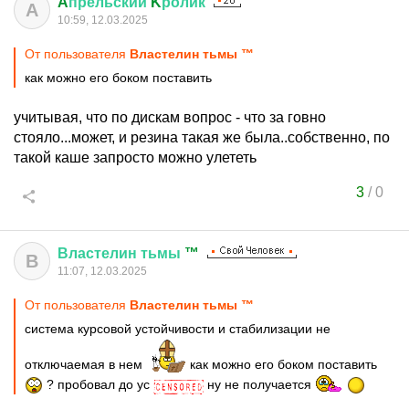
A
прельский
K
ролик
A
10:59, 12.03.2025
От пользователя
Властелин тьмы ™
как можно его боком поставить
учитывая, что по дискам вопрос - что за говно
стояло...может, и резина такая же была..собственно, по
такой каше запросто можно улететь
3
/
0
Властелин
тьмы
™
В
11:07, 12.03.2025
От пользователя
Властелин тьмы ™
система курсовой устойчивости и стабилизации не
отключаемая в нем
как можно его боком поставить
? пробовал до ус
ну не получается