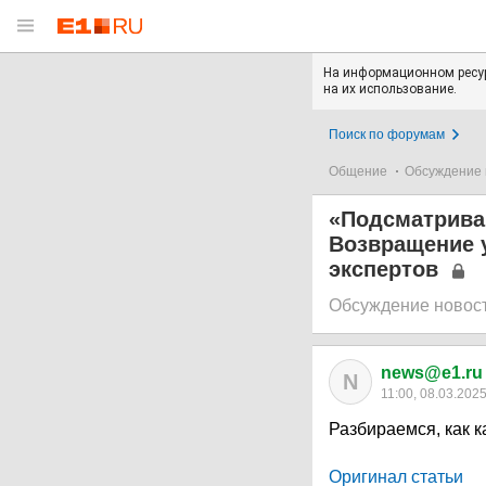
На информационном ресур
на их использование.
Поиск по форумам
Общение
Обсуждение 
«Подсматрива
Возвращение 
экспертов
Обсуждение новос
news@e1.ru
N
11:00, 08.03.202
Разбираемся, как к
Оригинал статьи