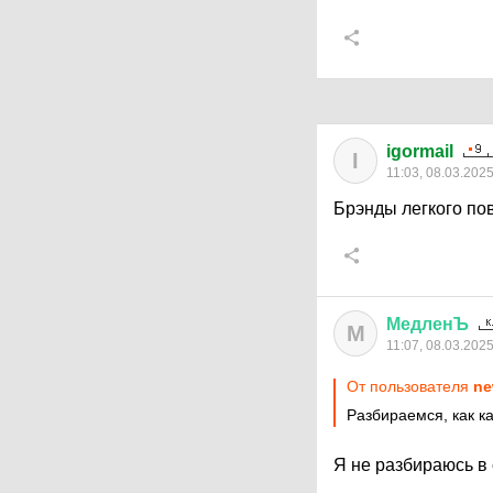
igormail
I
11:03, 08.03.202
Брэнды легкого по
МедленЪ
М
11:07, 08.03.202
От пользователя
ne
Разбираемся, как ка
Я не разбираюсь в 