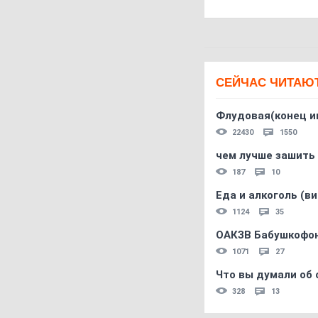
СЕЙЧАС ЧИТАЮ
Флудовая(конец и
22430
1550
чем лучше зашить 
187
10
Еда и алкоголь (в
1124
35
ОАКЗВ Бабушкофон
1071
27
Что вы думали об 
328
13