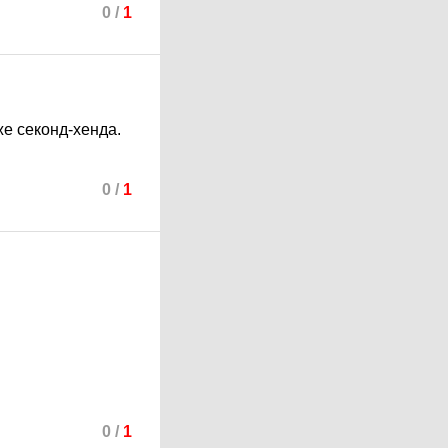
0
/
1
е секонд-хенда.
0
/
1
0
/
1