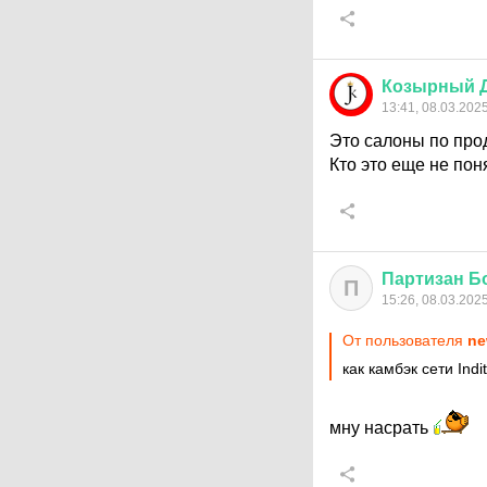
Козырный
13:41, 08.03.202
Это салоны по про
Кто это еще не пон
Партизан
Б
П
15:26, 08.03.202
От пользователя
ne
как камбэк сети Ind
мну насрать