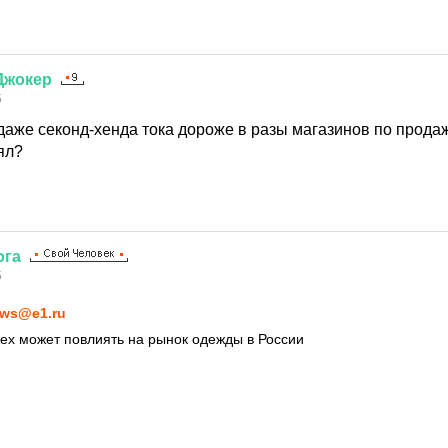
Джокер
5
даже секонд-хенда тока дороже в разы магазинов по продаж
ял?
ога
5
ws@e1.ru
itex может повлиять на рынок одежды в России