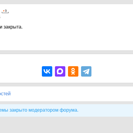
5
и закрыта.
остей
емы закрыто модератором форума.