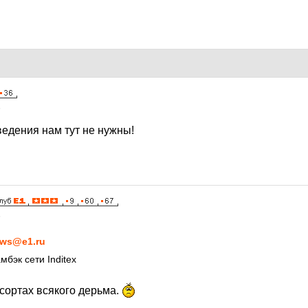
5
ведения нам тут не нужны!
5
ws@e1.ru
мбэк сети Inditex
сортах всякого дерьма.