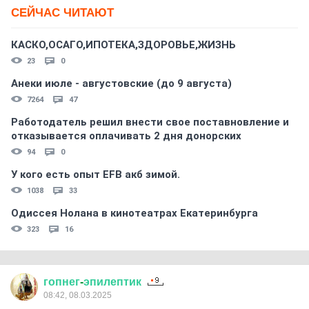
СЕЙЧАС ЧИТАЮТ
КАСКО,ОСАГО,ИПОТЕКА,ЗДОРОВЬЕ,ЖИЗНЬ
23
0
Анеки июле - августовские (до 9 августа)
7264
47
Работодатель решил внести свое поставновление и
отказывается оплачивать 2 дня донорских
94
0
У кого есть опыт EFB акб зимой.
1038
33
Одиссея Нолана в кинотеатрах Екатеринбурга
323
16
гопнег
-
эпилептик
08:42, 08.03.2025