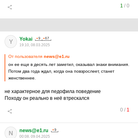
1
/
0
Yokai
Y
19:10, 08.03.2025
От пользователя
news@e1.ru
он ее еще в десять лет заметил, оказывал знаки внимания.
Потом два года ждал, когда она повзрослеет, станет
женственнее.
не характерное для педофила поведение
Походу он реально в неё втрескался
0
/
1
news@e1.ru
N
00:08, 09.04.2025