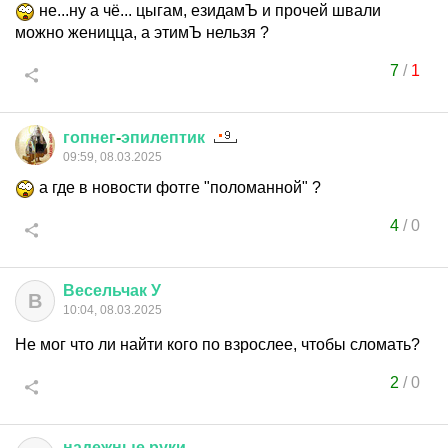
не...ну а чё... цыгам, езидамЪ и прочей швали
можно женицца, а этимЪ нельзя ?
7
/
1
гопнег
-
эпилептик
09:59, 08.03.2025
а где в новости фотге "поломанной" ?
4
/
0
Весельчак
У
В
10:04, 08.03.2025
Не мог что ли найти кого по взрослее, чтобы сломать?
2
/
0
надежные
руки