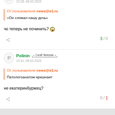
15:28, 08.03.2025
От пользователя
news@e1.ru
«Он сломал нашу дочь»
чо теперь не починить?
3
/
0
Polinin
P
15:31, 08.03.2025
От пользователя
news@e1.ru
Патологоанатом-кришнаит
не екатеринбуржец?
0
/
1