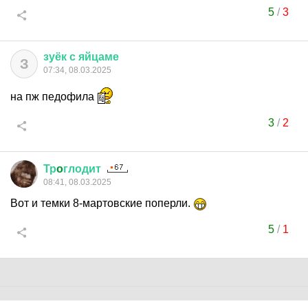
5
/
3
зуёк
с
яйцаме
З
07:34, 08.03.2025
на пж педофила
3
/
2
Тр
o
глодит
08:41, 08.03.2025
Вот и темки 8-мартовские поперли.
5
/
1