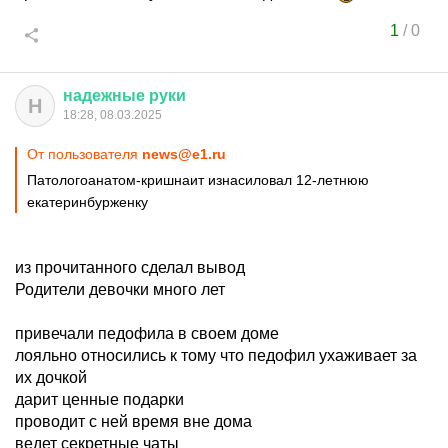
1
/
0
надежные
руки
Н
18:28, 08.03.2025
От пользователя
news@e1.ru
Патологоанатом-кришнаит изнасиловал 12-летнюю
екатеринбурженку
из прочитанного сделал вывод
Родители девочки много лет
привечали педофила в своем доме
лояльно относились к тому что педофил ухаживает за
их дочкой
дарит ценные подарки
проводит с ней время вне дома
ведет секретные чаты