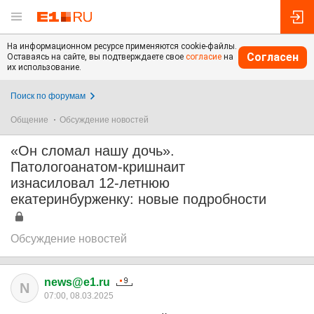
На информационном ресурсе применяются cookie-файлы.
Согласен
Оставаясь на сайте, вы подтверждаете свое
согласие
на
их использование.
Поиск по форумам
Общение
Обсуждение новостей
«Он сломал нашу дочь».
Патологоанатом-кришнаит
изнасиловал 12-летнюю
екатеринбурженку: новые подробности
Обсуждение новостей
news@e1.ru
N
07:00, 08.03.2025