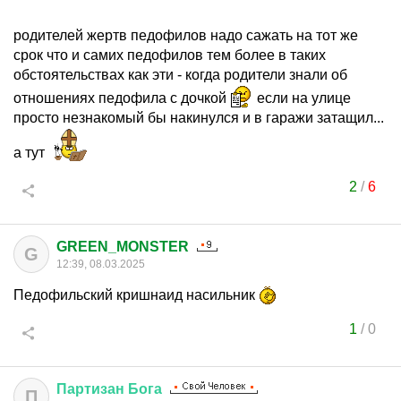
родителей жертв педофилов надо сажать на тот же
срок что и самих педофилов тем более в таких
обстоятельствах как эти - когда родители знали об
отношениях педофила с дочкой
если на улице
просто незнакомый бы накинулся и в гаражи затащил...
а тут
2
/
6
GREEN_MONSTER
G
12:39, 08.03.2025
Педофильский кришнаид насильник
1
/
0
Партизан
Бога
П