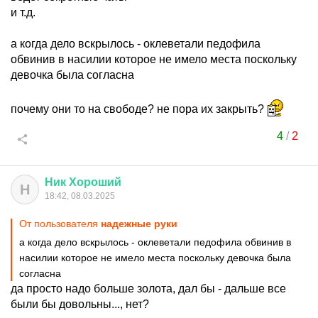
и т.д.
а когда дело вскрылось - оклеветали педофила
обвинив в насилии которое не имело места поскольку
девочка была согласна
почему они то на свободе? не пора их закрыть?
4
/
2
Ник
Хороший
Н
18:42, 08.03.2025
От пользователя
надежные руки
а когда дело вскрылось - оклеветали педофила обвинив в
насилии которое не имело места поскольку девочка была
согласна
да просто надо больше золота, дал бы - дальше все
были бы довольны..., нет?