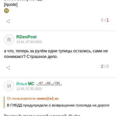
[/quote]
0
/
1
RDenPost
R
12:41, 07.03.2025
а что, теперь за рулём одни тупицы остались, сами не
понимают? Страшное дело.
2
/
0
Илья
MC
И
12:43, 07.03.2025
От пользователя
news@e1.ru
В ГИБДД предупредили о возвращении гололеда на дороги