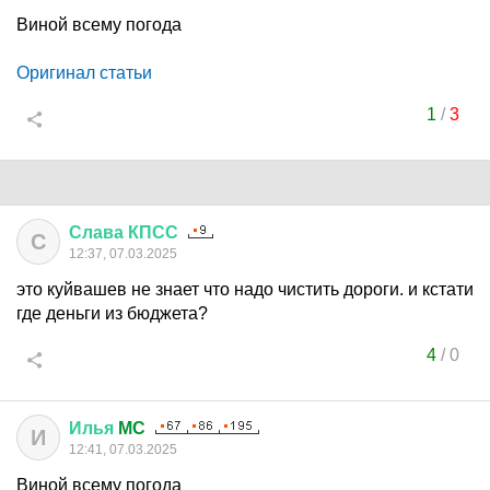
Виной всему погода
Оригинал статьи
1
/
3
Слава
КПСС
С
12:37, 07.03.2025
это куйвашев не знает что надо чистить дороги. и кстати
где деньги из бюджета?
4
/
0
Илья
MC
И
12:41, 07.03.2025
Виной всему погода