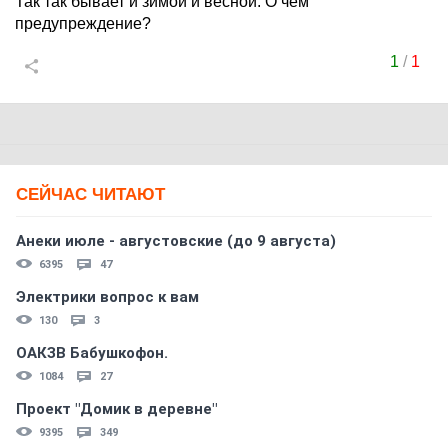
Так так бывает и зимой и весной. О чём
предупреждение?
1
/
1
СЕЙЧАС ЧИТАЮТ
Анеки июле - августовские (до 9 августа)
6395
47
Электрики вопрос к вам
130
3
ОАКЗВ Бабушкофон.
1084
27
Проект "Домик в деревне"
9395
349