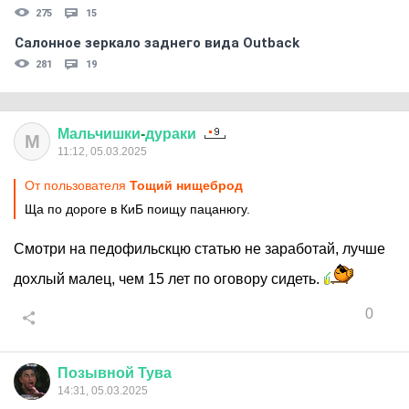
275
15
Салонное зеркало заднего вида Outback
281
19
Мальчишки
-
дураки
М
11:12, 05.03.2025
От пользователя
Тощий нищеброд
Ща по дороге в КиБ поищу пацанюгу.
Смотри на педофильскцю статью не заработай, лучше
дохлый малец, чем 15 лет по оговору сидеть.
0
Позывной
Тува
14:31, 05.03.2025