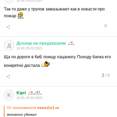
10:38, 05.03.2025
Так-то даже у трупов замазывают как в новасти про
пожар
0
Доллар
не
предзказуем
Д
10:40, 05.03.2025
Ща по дороге в КиБ поищу пацанюгу. Походу бапка его
конкретно достала
2
/
0
Kipri
K
10:55, 05.03.2025
От пользователя
news@e1.ru
внезапно убежал