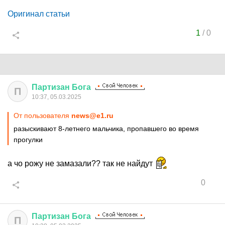
Оригинал статьи
1
/
0
Партизан
Бога
П
10:37, 05.03.2025
От пользователя
news@e1.ru
разыскивают 8-летнего мальчика, пропавшего во время
прогулки
а чо рожу не замазали?? так не найдут
0
Партизан
Бога
П