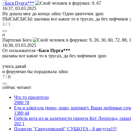
~
Бася
Пурга
***
16:37, 03.03.2025
Ну дошла мну до конца
:ultra:
Один цвиточек
:gun:
ПЫСЫСЫСЫ: шалавы все какие то в трусах, да без лифчиков
3
/
1
п
Партизан
Бога
16:38, 03.03.2025
От пользователя
~Бася Пурга***
шалавы все какие то в трусах, да без лифчиков
:gun:
учись давай
и форумчан бы порадовала
:ultra:
7
/
0
сейчас читают
Что то прилетело
2980
78
Еда и алкоголь (вино, пиво, крепкое). Ваши любимые соч
1389
44
Гибель кота из-за халатности приюта Кот Леопольд, скр
202
1
Полигон "Свердловский" СУББОТА - 8 августа!!!!