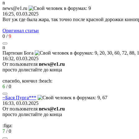
n
news@e1.ru
16:25, 03.03.2025
Вот уж где была жара, так точно после красной дорожки кино
Оригинал статьи
0
/
9
п
Партизан
Бога
16:32, 03.03.2025
От пользователя
news@e1.ru
просто долистайте до конца
спасибо, кончил
:beach:
6
/
0
~
Бася
Пурга
***
16:33, 03.03.2025
От пользователя
news@e1.ru
просто долистайте до конца
:figa:
7
/
0