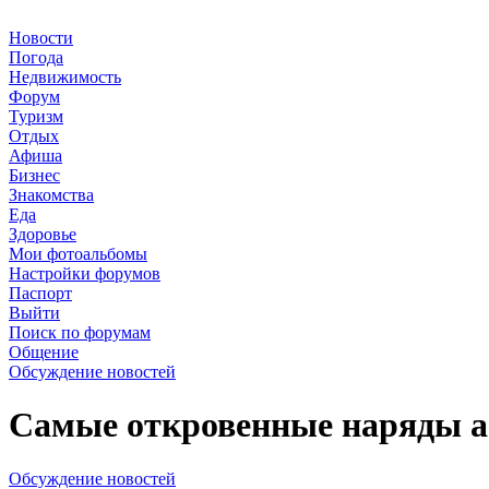
Новости
Погода
Недвижимость
Форум
Туризм
Отдых
Афиша
Бизнес
Знакомства
Еда
Здоровье
Мои фотоальбомы
Настройки форумов
Паспорт
Выйти
Поиск по форумам
Общение
Обсуждение новостей
Самые откровенные наряды аф
Обсуждение новостей