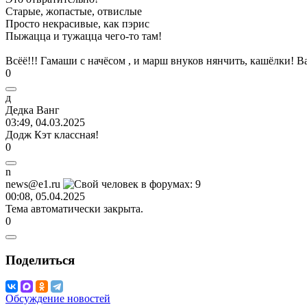
Старые, жопастые, отвислые
Просто некрасивые, как пэрис
Пыжацца и тужацца чего-то там!
Всёё!!! Гамаши с начёсом , и марш внуков нянчить, кашёлки! 
0
д
Дедка
Ванг
03:49, 04.03.2025
Додж Кэт классная!
0
n
news@e1.ru
00:08, 05.04.2025
Тема автоматически закрыта.
0
Поделиться
Обсуждение новостей