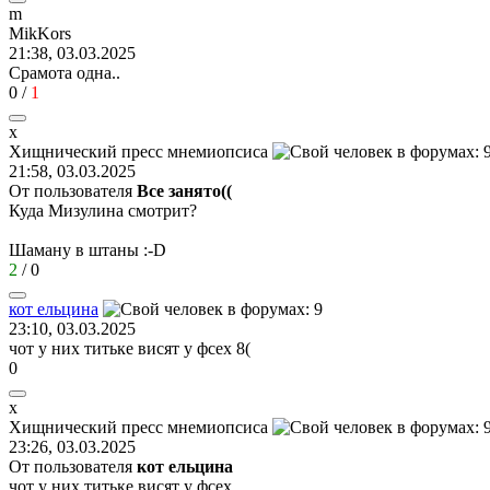
m
MikKors
21:38, 03.03.2025
Срамота одна..
0
/
1
х
Хищнический
пресс
мнемиопсиса
21:58, 03.03.2025
От пользователя
Все занято((
Куда Мизулина смотрит?
Шаману в штаны
:-D
2
/
0
кот
ельцина
23:10, 03.03.2025
чот у них титьке висят у фсех
8(
0
х
Хищнический
пресс
мнемиопсиса
23:26, 03.03.2025
От пользователя
кот ельцина
чот у них титьке висят у фсех