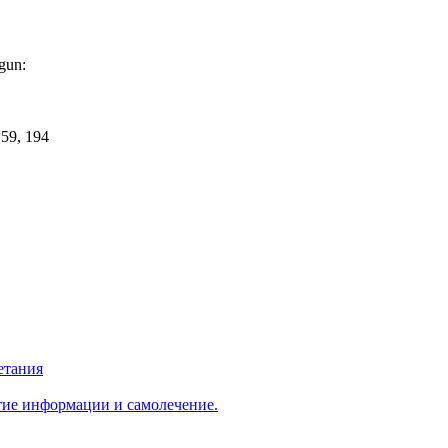
:gun:
етания
ытиe информации и самолечение.