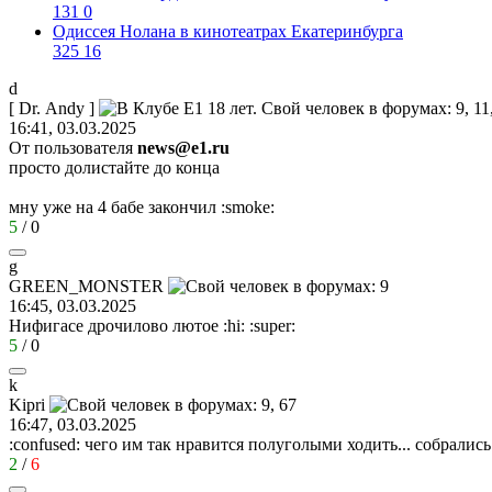
131
0
Одиссея Нолана в кинотеатрах Екатеринбурга
325
16
d
[ Dr. Andy ]
16:41, 03.03.2025
От пользователя
news@e1.ru
просто долистайте до конца
мну уже на 4 бабе закончил
:smoke:
5
/
0
g
GREEN_MONSTER
16:45, 03.03.2025
Нифигасе дрочилово лютое
:hi:
:super:
5
/
0
k
Kipri
16:47, 03.03.2025
:confused:
чего им так нравится полуголыми ходить... собрались 
2
/
6