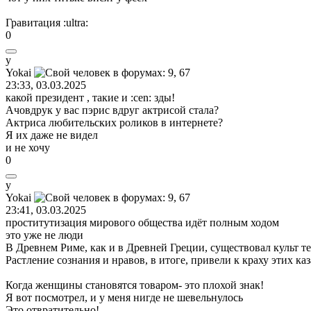
Гравитация
:ultra:
0
y
Yokai
23:33, 03.03.2025
какой президент , такие и
:cen:
зды!
Ачовдрук у вас пэрис вдруг актрисой стала?
Актриса любительских роликов в интернете?
Я их даже не видел
и не хочу
0
y
Yokai
23:41, 03.03.2025
проститутизация мирового общества идёт полным ходом
это уже не люди
В Древнем Риме, как и в Древней Греции, существовал культ 
Растление сознания и нравов, в итоге, привели к краху этих к
Когда женщины становятся товаром- это плохой знак!
Я вот посмотрел, и у меня нигде не шевельнулось
Это отвратительно!