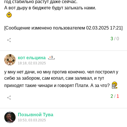
год стабильно растут даже сейчас.
А вот дыру в бюджете будут затыкать нами.
[Сообщение изменено пользователем 02.03.2025 17:21]
3
/
0
кот
ельцина
18:18, 02.03.2025
у мну нет дачи, но мну против конечно. чел построил у
сибю за забором, сам копал, сам заливал, и тут
приходят такие чинари и говорят Плати. А за что?
2
/
1
Позывной
Тува
10:53, 03.03.2025