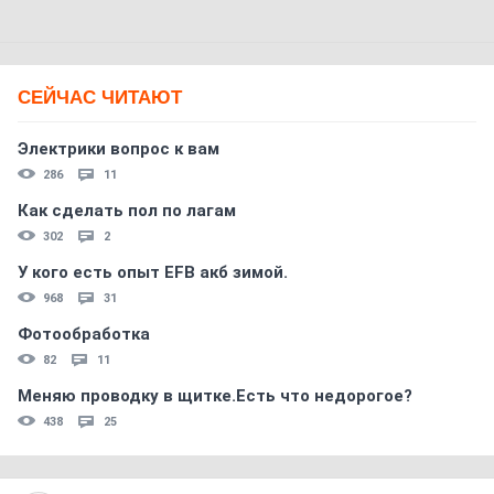
СЕЙЧАС ЧИТАЮТ
Электрики вопрос к вам
286
11
Как сделать пол по лагам
302
2
У кого есть опыт EFB акб зимой.
968
31
Фотообработка
82
11
Меняю проводку в щитке.Есть что недорогое?
438
25