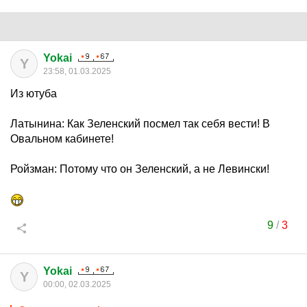
Yokai
Y
23:58, 01.03.2025
Из ютуба
Латынина: Как Зеленский посмел так себя вести! В
Овальном кабинете!
Ройзман: Потому что он Зеленский, а не Левински!
9
/
3
Yokai
Y
00:00, 02.03.2025