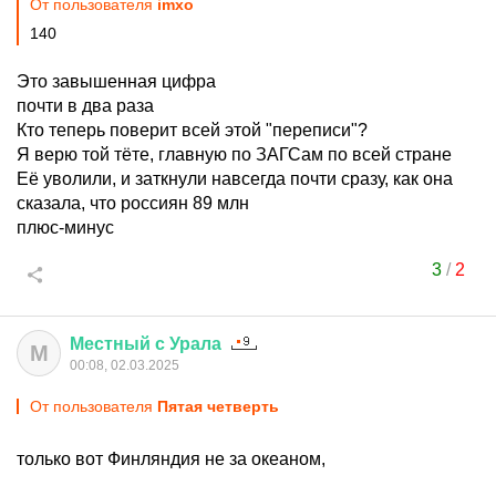
От пользователя
imxo
140
Это завышенная цифра
почти в два раза
Кто теперь поверит всей этой "переписи"?
Я верю той тёте, главную по ЗАГСам по всей стране
Её уволили, и заткнули навсегда почти сразу, как она
сказала, что россиян 89 млн
плюс-минус
3
/
2
Местный
с
Урала
М
00:08, 02.03.2025
От пользователя
Пятая четверть
только вот Финляндия не за океаном,