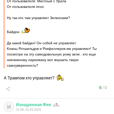
От пользователя: Местный с Урала
От пользователя imxo
Ну так кто там управляет Зеленским?
Байдон.
Да какой байден! Он собой не управляет.
Кланы Ротшильдов и Рокфеллеров им управляют! Ты
посмотри на эту самодовольную рожу зели , кто еще
никчемному наркоману мог внушить такую
самоуверенность?
А Трампом кто управляет?
6
/
0
Изощренная
Фея
И
21:06, 01.03.2025