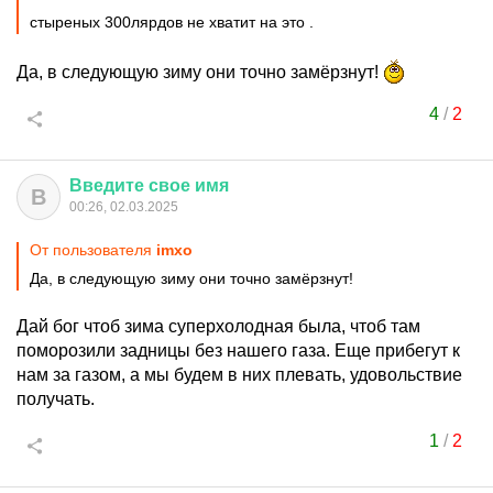
стыреных 300лярдов не хватит на это .
Да, в следующую зиму они точно замёрзнут!
4
/
2
Введите
свое
имя
В
00:26, 02.03.2025
От пользователя
imxo
Да, в следующую зиму они точно замёрзнут!
Дай бог чтоб зима суперхолодная была, чтоб там
поморозили задницы без нашего газа. Еще прибегут к
нам за газом, а мы будем в них плевать, удовольствие
получать.
1
/
2