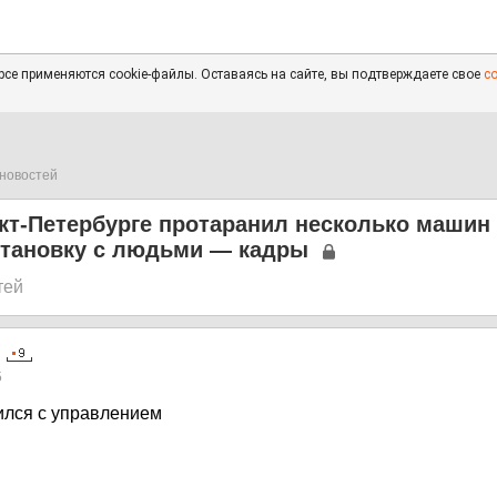
се применяются cookie-файлы. Оставаясь на сайте, вы подтверждаете свое
с
новостей
кт-Петербурге протаранил несколько машин
становку с людьми — кадры
тей
5
ился с управлением