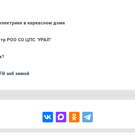
электрике в каркасном доме
oтр РOO CO ЦПС "УРАЛ"
х?
FB акб зимой.