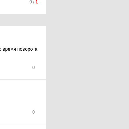
0
/
1
о время поворота.
0
0