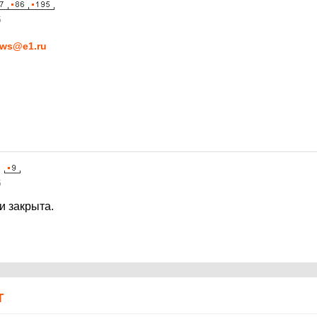
5
ws@e1.ru
5
и закрыта.
Т