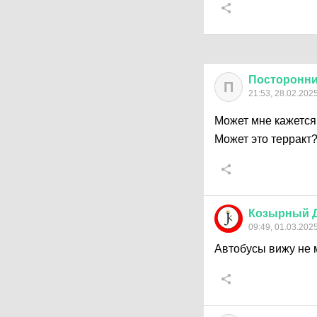
Посторонн
П
21:53, 28.02.202
Может мне кажетс
Может это терракт
Козырный
09:49, 01.03.202
Автобусы вижу не 