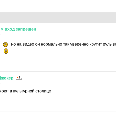
им
вход
запрещен
5
я
но на видео он нормально так уверенно крутит руль в
?
Джокер
5
моют в культурной столице