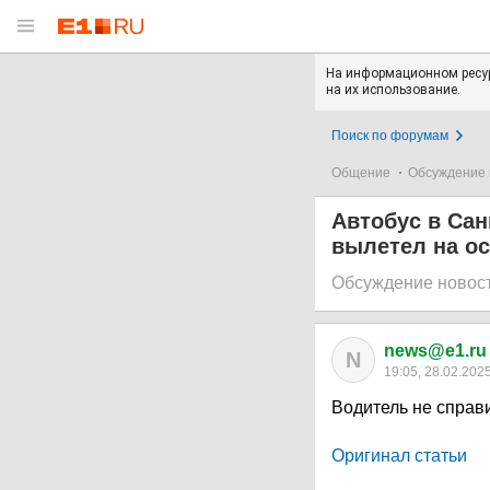
На информационном ресур
на их использование.
Поиск по форумам
Общение
Обсуждение 
Автобус в Сан
вылетел на о
Обсуждение новос
news@e1.ru
N
19:05, 28.02.202
Водитель не справ
Оригинал статьи