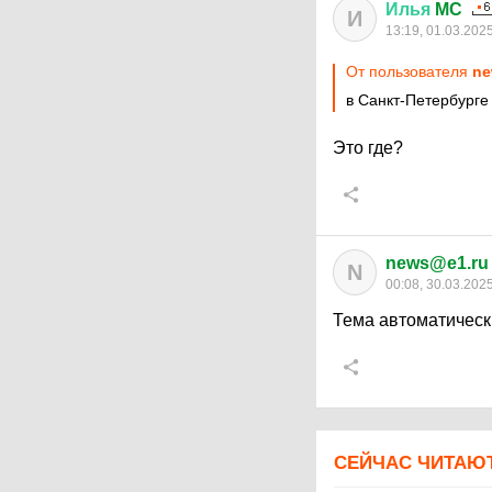
Илья
MC
И
13:19, 01.03.202
От пользователя
ne
в Санкт-Петербурге
Это где?
news@e1.ru
N
00:08, 30.03.202
Тема автоматическ
СЕЙЧАС ЧИТАЮ