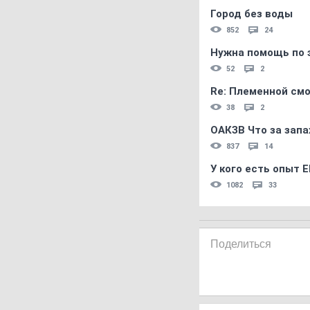
Город без воды
852
24
Нужна помощь по 
52
2
Re: Племеннoй см
38
2
ОАКЗВ Что за запа
837
14
У кого есть опыт E
1082
33
Поделиться