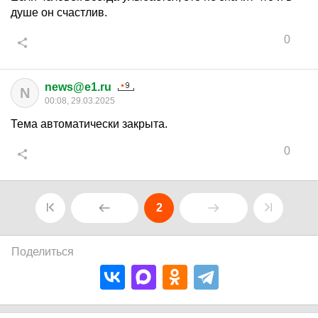
душе он счастлив.
0
news@e1.ru
N
00:08, 29.03.2025
Тема автоматически закрыта.
0
2
Поделиться