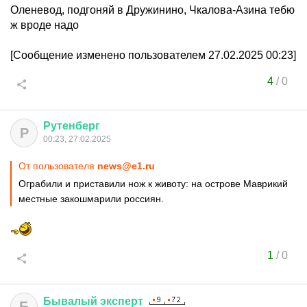
Оленевод, подгоняй в Дружинино, Чкалова-Азина тебю
ж вроде надо
[Сообщение изменено пользователем 27.02.2025 00:23]
4
/
0
Рутенберг
Р
00:23, 27.02.2025
От пользователя
news@e1.ru
Ограбили и приставили нож к животу: на острове Маврикий
местные закошмарили россиян.
1
/
0
Бывалый
эксперт
Б