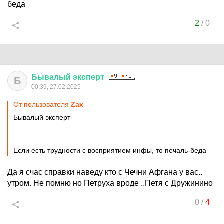
беда
2
/
0
Бывалый
эксперт
Б
00:39, 27.02.2025
От пользователя
Zax
Бывалый эксперт
Если есть трудности с восприятием инфы, то печаль-беда
Да я счас справки наведу кто с Чечни Афгана у вас..
утром. Не помню но Петруха вроде ..Петя с Дружинино
0
/
4