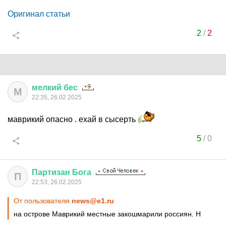
Оригинал статьи
2
/
2
мелкий
бес
М
22:35, 26.02.2025
маврикий опасно . ехай в сысерть
5
/
0
Партизан
Бога
П
22:53, 26.02.2025
От пользователя
news@e1.ru
на острове Маврикий местные закошмарили россиян. Н