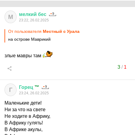
мелкий
бес
М
23:22, 26.02.2025
От пользователя
Местный с Урала
на острове Маврикий
злые мавры там
3
/
1
Горец
™
Г
23:24, 26.02.2025
Маленькие дети!
Ни за что на свете
Не ходите в Африку,
В Африку гулять!
В Африке акулы,