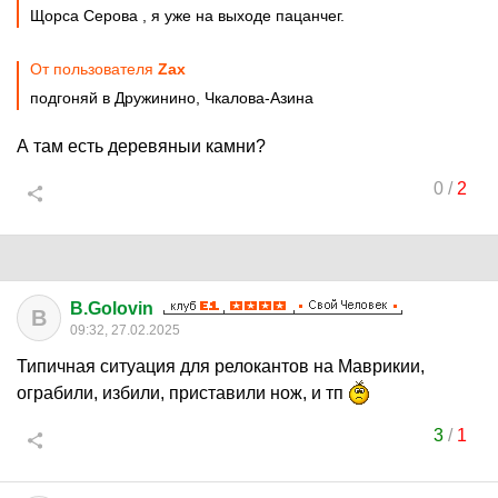
Щорса Серова , я уже на выходе пацанчег.
От пользователя
Zax
подгоняй в Дружинино, Чкалова-Азина
А там есть деревяныи камни?
0
/
2
B.Golovin
B
09:32, 27.02.2025
Типичная ситуация для релокантов на Маврикии,
ограбили, избили, приставили нож, и тп
3
/
1