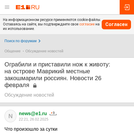
На информационном ресурсе применяются cookie-файлы.
Согласен
Оставаясь на сайте, вы подтверждаете свое
согласие
на
их использование.
Поиск по форумам
Общение
Обсуждение новостей
Ограбили и приставили нож к животу:
на острове Маврикий местные
закошмарили россиян. Новости 26
февраля
Обсуждение новостей
news@e1.ru
N
22:21, 26.02.2025
Что произошло за сутки