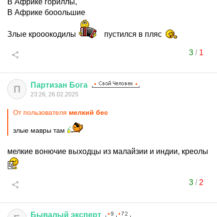
В Африке гориллы,
В Африке бооольшие
Злые крооокодилы
пустился в пляс
3
/
1
Партизан
Бога
П
23:26, 26.02.2025
От пользователя
мелкий бес
злые мавры там
мелкие вонючие выходцы из малайзии и индии, креолы
3
/
2
Бывалый
эксперт