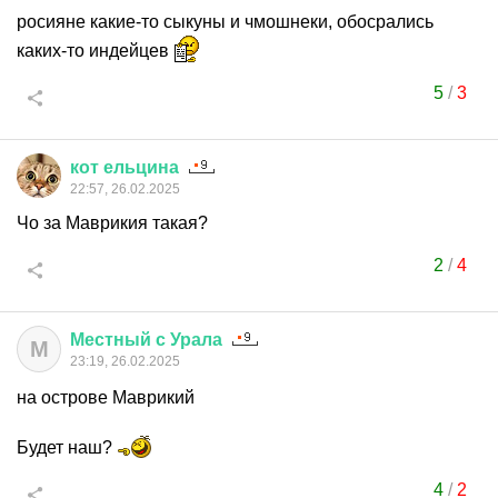
росияне какие-то сыкуны и чмошнеки, обосрались
каких-то индейцев
5
/
3
кот
ельцина
22:57, 26.02.2025
Чо за Маврикия такая?
2
/
4
Местный
с
Урала
М
23:19, 26.02.2025
на острове Маврикий
Будет наш?
4
/
2