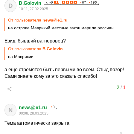
D.Golovin
D
10:11, 27.02.2025
От пользователя
news@e1.ru
на острове Маврикий местные закошмарили россиян.
Езид, бывший вагнеровец?
От пользователя
B.Golovin
на Маврикии
а еще стремятся быть первыми во всем. Стыд позор!
Сами знаете кому за это сказать спасибо!
2
/
1
news@e1.ru
N
00:08, 28.03.2025
Тема автоматически закрыта.