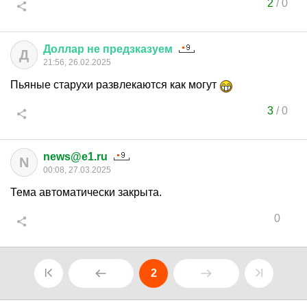
2
/
0
Доллар
не
предзказуем
Д
21:56, 26.02.2025
Пьяные старухи развлекаются как могут
3
/
0
news@e1.ru
N
00:08, 27.03.2025
Тема автоматически закрыта.
0
2