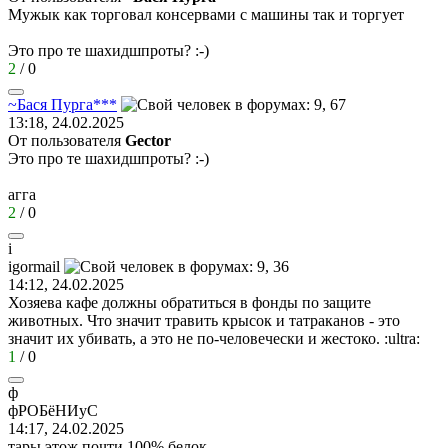
Мужык как торговал консервами с машины так и торгует
Это про те шахидшпроты?
:-)
2
/
0
~
Бася
Пурга
***
13:18, 24.02.2025
От пользователя
Gector
Это про те шахидшпроты?
:-)
агга
2
/
0
i
igormail
14:12, 24.02.2025
Хозяева кафе должны обратиться в фонды по защите
животных. Что значит травить крысок и татраканов - это
значит их убивать, а это не по-человечески и жестоко.
:ultra:
1
/
0
ф
ф
PO
Бё
H
И
yC
14:17, 24.02.2025
тары этож почти 100% белок