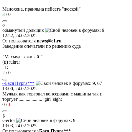
Манохена, праильна пейсать "жоской"
3
/
0
о
обманутый
дольщик
12:52, 24.02.2025
От пользователя
news@e1.ru
Заведение опечатали по решению суда
"Махмуд, зажигай!"
(ц)
:ultra:
:-D
2
/
0
~
Бася
Пурга
***
13:00, 24.02.2025
Мужык как торговал консервами с машины так и
торгует.....................
:girl_sigh:
0
/
1
g
Gector
13:03, 24.02.2025
От пользователя
~Бася Пурга***