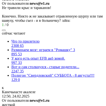
От пользователя
news@e1.ru
Не травили крыс и тараканов!
Конечно. Никто ж не заказывает отравленную шурпу или там
шавуху, чтобы съел - и в больничку?
:ultra:
1
/
0
сейчас читают
Что то прилетело
2308
65
Разминаем мозг: играем в "Ромашку" 3
895
53
У кого есть опыт EFB акб зимой.
997
33
Вот и сам столкнулся - старые родители...
2247
35
Полигон "Свердловский" СУББОТА - 8 августа!!!!
129
0
к
Канечьнасте
акалеле
12:50, 24.02.2025
От пользователя
news@e1.ru
жесткой