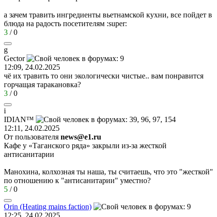
а зачем травить ингредиенты вьетнамской кухни, все пойдет в
блюда на радость посетителям
:super:
3
/
0
g
Gector
12:09, 24.02.2025
чё их травить то они экологически чистые.. вам понравится
горчащая таракановка?
3
/
0
i
IDI
А
N™
12:11, 24.02.2025
От пользователя
news@e1.ru
Кафе у «Таганского ряда» закрыли из-за жесткой
антисанитарии
Манохина, колхозная ты наша, ты считаешь, что это "жесткой"
по отношению к "антисанитарии" уместно?
5
/
0
Orin (Heating mains faction)
12:25, 24.02.2025