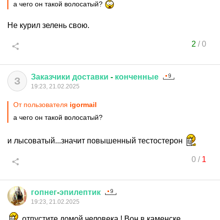
а чего он такой волосатый?
Не курил зелень свою.
2
/
0
Заказчики
доставки
-
конченные
З
19:23, 21.02.2025
От пользователя
igormail
а чего он такой волосатый?
и лысоватый...значит повышенный тестостерон
0
/
1
гопнег
-
эпилептик
19:23, 21.02.2025
отпустите домой человека ! Вон в каменске