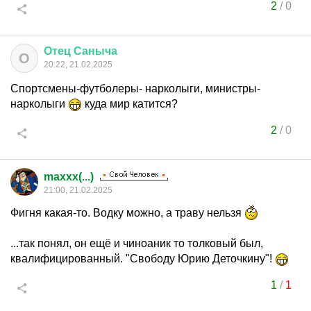
2
/
0
Отец
Саныча
О
20:22, 21.02.2025
Спортсмены-футболеры- нарколыги, министры-
нарколыги
куда мир катится?
2
/
0
maxxx(...)
21:00, 21.02.2025
Фигня какая-то. Водку можно, а траву нельзя
...так понял, он ещё и чиноаник то толковый был,
квалифицированный. "Свободу Юрию Деточкину"!
1
/
1