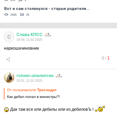
554
2
Вот и сам столкнулся - старые родители...
2426
35
Слава
КПСС
С
19:59, 21.02.2025
наркошачиновник
0
/
1
гопнег
-
эпилептик
20:01, 21.02.2025
От пользователя
Трoглодит
Как дебил попал в министры?!
Дак там все или дебилы или из дебиловЪ !