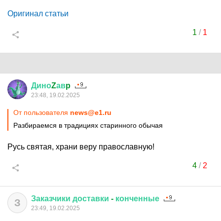
Оригинал статьи
1
/
1
Дино
Z
ав
p
23:48, 19.02.2025
От пользователя
news@e1.ru
Разбираемся в традициях старинного обычая
Русь святая, храни веру православную!
4
/
2
Заказчики
доставки
-
конченные
З
23:49, 19.02.2025