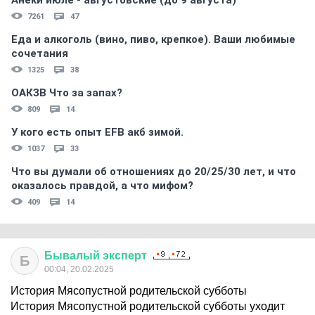
Анеки июле - августовские (до 9 августа)
7261
47
Еда и алкоголь (вино, пиво, крепкое). Ваши любимые
сочетания
1325
38
ОАКЗВ Что за запах?
809
14
У кого есть опыт EFB акб зимой.
1037
33
Что вы думали об отношениях до 20/25/30 лет, и что
оказалось правдой, а что мифом?
409
14
Бывалый
эксперт
Б
00:04, 20.02.2025
История Мясопустной родительской субботы
История Мясопустной родительской субботы уходит