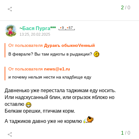
2
/
0
~
Бася
Пурга
***
13:25, 20.02.2025
От пользователя
Дуракъ обыкноVенный
В феврале? Вы там идиоты в рыдакции?
От пользователя
news@e1.ru
и почему нельзя нести на кладбище еду
Давненько уже перестала таджикам еду носить.
Или надскусанный блин, или огрызок яблоко но
оставлю
Белкам орешки, птичкам корм.
А таджиков давно уже не кормлю
1
/
0