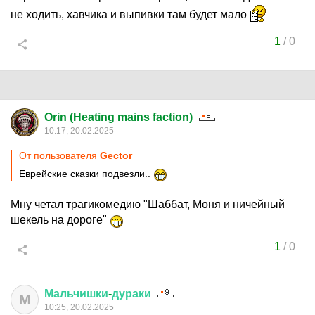
не ходить, хавчика и выпивки там будет мало
1
/
0
Orin (Heating mains faction)
10:17, 20.02.2025
От пользователя
Gector
Еврейские сказки подвезли..
Мну четал трагикомедию "Шаббат, Моня и ничейный
шекель на дороге"
1
/
0
Мальчишки
-
дураки
М
10:25, 20.02.2025