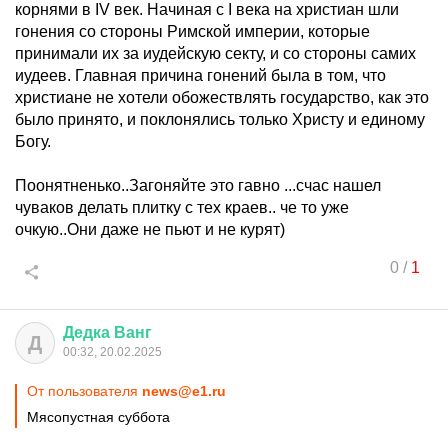
корнями в IV век. Начиная с I века на христиан шли
гонения со стороны Римской империи, которые
принимали их за иудейскую секту, и со стороны самих
иудеев. Главная причина гонений была в том, что
христиане не хотели обожествлять государство, как это
было принято, и поклонялись только Христу и единому
Богу.
Поонятненько..Загоняйте это гавно ...счас нашел
чуваков делать плитку с тех краев.. че то уже
очкую..Они даже не пьют и не курят)
0
/
1
Дедка
Ванг
Д
00:32, 20.02.2025
От пользователя
news@e1.ru
Мясопустная суббота