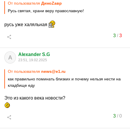
От пользователя
ДиноZавp
Русь святая, храни веру православную!
русь уже халяльная
3
/
3
Alexander S.G
A
23:51, 19.02.2025
От пользователя
news@e1.ru
как правильно поминать близких и почему нельзя нести на
кладбище еду
Это из какого века новости?
3
/
0