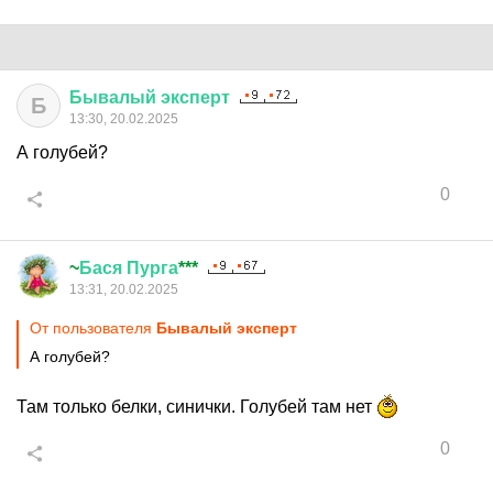
Бывалый
эксперт
Б
13:30, 20.02.2025
А голубей?
0
~
Бася
Пурга
***
13:31, 20.02.2025
От пользователя
Бывалый эксперт
А голубей?
Там только белки, синички. Голубей там нет
0