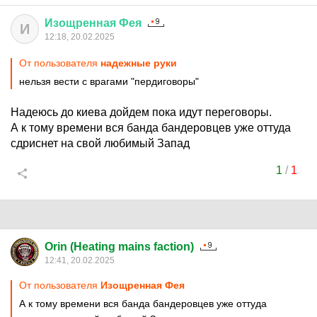
Изощренная
Фея
И
12:18, 20.02.2025
От пользователя
надежные руки
нельзя вести с врагами "пердиговоры"
Надеюсь до киева дойдем пока идут переговоры.
А к тому времени вся банда бандеровцев уже оттуда
сдриснет на свой любимый Запад
1
/
1
Orin (Heating mains faction)
12:41, 20.02.2025
От пользователя
Изощренная Фея
А к тому времени вся банда бандеровцев уже оттуда