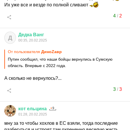
Их уже все и везде по полной сливают
4
/
2
Дедка
Ванг
Д
00:35, 20.02.2025
От пользователя
ДиноZавp
Путин сообщил, что наши бойцы вернулись в Сумскую
область. Впервые с 2022 года.
А сколько не вернулось?...
3
/
3
кот
ельцина
01:28, 20.02.2025
мну за то чтобы хохлов в ЕС взяли, тогда последние
разбегуться и устроят там охрененно веселую жисть,