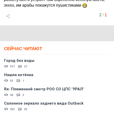
эхххх, им арабы покажутся пушистиками
2
/
1
СЕЙЧАС ЧИТАЮТ
Город без воды
917
27
Нашла котёнка
53
1
Re: Племеннoй смoтр РOO CO ЦПС "УРАЛ"
44
2
Салонное зеркало заднего вида Outback
353
20