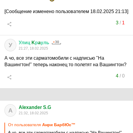
[Сообщение изменено пользователем 18.02.2025 21:13]
3
/
1
Улиц
K
р
a
уль
У
21:27, 18.02.2025
А чо, все эти сарматомобили с надписью "На
Вашингтон!" теперь наконец то полетят на Вашингтон?
4
/
0
Alexander S.G
A
21:32, 18.02.2025
От пользователя
Анри БарбЮс™
А чо, все эти сарматомобили с надписью "На Вашингтон!"