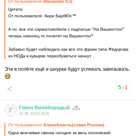
От пользователя
Alexander S.G
Цитата:
От пользователя: Анри БарбЮс™
А чо, все эти сарматомобили с надписью "На Вашингтон!"
теперь наконец то полетят на Вашингтон?
Забавно будет наблюдать как все эти фрики типа Фёдорова
из НОДа в кувырке переобуваться начнут.
Эти в полёте ещё и шнурки будут успевать завязывать.
5
/
1
Гленн
Вилобородый
Г
21:46, 18.02.2025
От пользователя
Алкообласть(слава России)
Одна визгливая свинка сегодня за весь хохловский