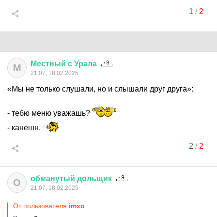
1
/
2
Местный
с
Урала
М
21:07, 18.02.2025
«Мы не только слушали, но и слышали друг друга»:
- тебю меню уважашь?
- канешн.
2
/
2
обманутый
дольщик
О
21:07, 18.02.2025
От пользователя
imxo