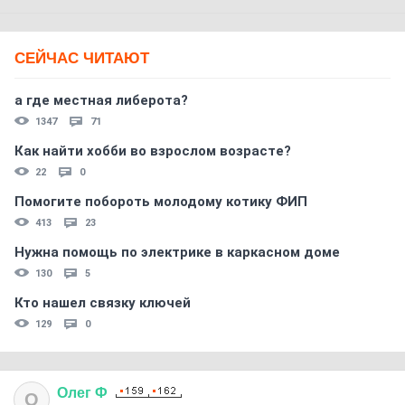
СЕЙЧАС ЧИТАЮТ
а где местная либерота?
1347
71
Как найти хобби во взрослом возрасте?
22
0
Помогите побороть молодому котику ФИП
413
23
Нужна помощь по электрике в каркасном доме
130
5
Кто нашел связку ключей
129
0
Олег
Ф
О