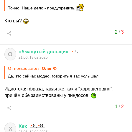
Точно. Наше дело - предупредить.
Кто вы?
2
/
3
обманутый
дольщик
О
21:06, 18.02.2025
От пользователя
Олег Ф
Да, это сейчас модно, говорить я вас услышал.
Идиотская фраза, такая же, как и "хорошего дня",
причём обе заимствованы у пиндосов.
1
/
2
Хех
Х