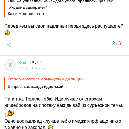
Они же упивались из каждого утюга, предвосхищая как
"Украина замёрзнет"
Как и местная вата.
Перед кем вы свои павлиньи перья здесь распушаете?
2
/
5
Хех
Х
21:12, 18.02.2025
От пользователя
обманутый дольщик
Вопрос, как всегда идиотский
Панятна. Терпло тебю. Иди лучше олегархам
нищебродов на ипотеку накидывай из суръёзной темы.
Одно доставляед - лучше тебю имидж кпрф ащо никто
в хавно не закопал.