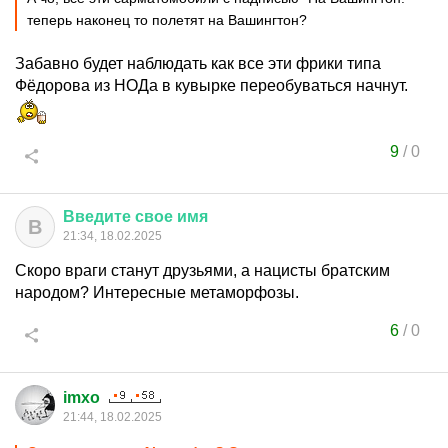
теперь наконец то полетят на Вашингтон?
Забавно будет наблюдать как все эти фрики типа
Фёдорова из НОДа в кувырке переобуваться начнут.
9
/
0
Введите
свое
имя
В
21:34, 18.02.2025
Скоро враги станут друзьями, а нацисты братским
народом? Интересные метаморфозы.
6
/
0
imxo
21:44, 18.02.2025