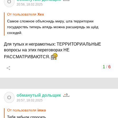
О
20:56, 18.02.2025
От пользователя
Хех
Самое сложное объяснидь миру, шта территории
государствъ типерь апядь можна расширядь за щёд
соседей.
Для тупых и неграмотных: ТЕРРИТОРИАЛЬНЫЕ
вопросы на этих переговорах НЕ
РАССМАТРИВАЮТСЯ.
1
/
6
обманутый
дольщик
О
20:57, 18.02.2025
От пользователя
imxo
Тебя забыли спросить.