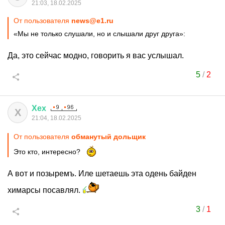
21:03, 18.02.2025
От пользователя
news@e1.ru
«Мы не только слушали, но и слышали друг друга»:
Да, это сейчас модно, говорить я вас услышал.
5
/
2
Хех
Х
21:04, 18.02.2025
От пользователя
обманутый дольщик
Это кто, интересно?
А вот и позыремъ. Иле шетаешь эта одень байден
химарсы посавлял.
3
/
1