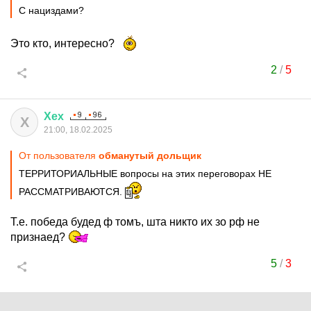
С нациздами?
Это кто, интересно?
2
/
5
Хех
Х
21:00, 18.02.2025
От пользователя
обманутый дольщик
ТЕРРИТОРИАЛЬНЫЕ вопросы на этих переговорах НЕ
РАССМАТРИВАЮТСЯ.
Т.е. победа будед ф томъ, шта никто их зо рф не
признаед?
5
/
3