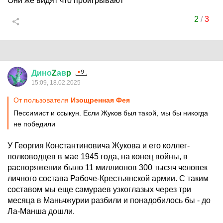
Они же видят что проигрывают
2
/
3
Дино
Z
ав
p
15:09, 18.02.2025
От пользователя
Изощренная Фея
Пессимист и ссыкун. Если Жуков был такой, мы бы никогда
не победили
У Георгия Константиновича Жукова и его коллег-
полководцев в мае 1945 года, на конец войны, в
распоряжении было 11 миллионов 300 тысяч человек
личного состава Рабоче-Крестьянской армии. С таким
составом мы еще самураев узкоглазых через три
месяца в Маньчжурии разбили и понадобилось бы - до
Ла-Манша дошли.