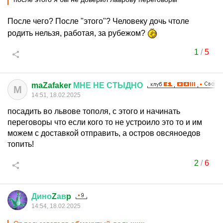
После чего? После "этого"? Человеку дочь чтоле
родить нельзя, работая, за рубежом?
1
/
5
maZafaker
МНЕ
НЕ
СТЫДНО
M
14:51, 18.02.2025
посадить во львове тополя, с этого и начинать
переговоры что если кого то не устроило это то и им
можем с доставкой отправить, а остров овсяноедов
топить!
2
/
6
Дино
Z
ав
p
14:54, 18.02.2025