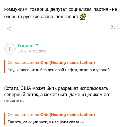
коммунизм, товарищ, депутат, социализм, партия - не
очень то русские слова, под запрет
2
/
1
Госдеп
™
Г
13:52, 18.02.2025
От пользователя
Orin (Heating mains faction)
Чоу, херово жить без дешевой нефти, титана и урана?
Кстати, США может быть разрешат использовать
северный поток, а может быть даже и целиком его
починить.
От пользователя
Orin (Heating mains faction)
Так эта, санкции жеж, у нас руки связаны.