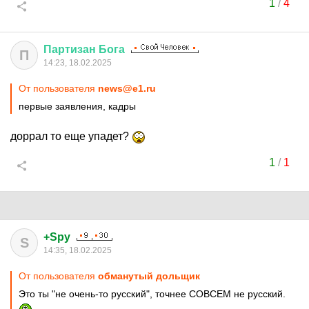
1
/
4
Партизан
Бога
П
14:23, 18.02.2025
От пользователя
news@e1.ru
первые заявления, кадры
доррал то еще упадет?
1
/
1
+Spy
S
14:35, 18.02.2025
От пользователя
обманутый дольщик
Это ты "не очень-то русский", точнее СОВСЕМ не русский.