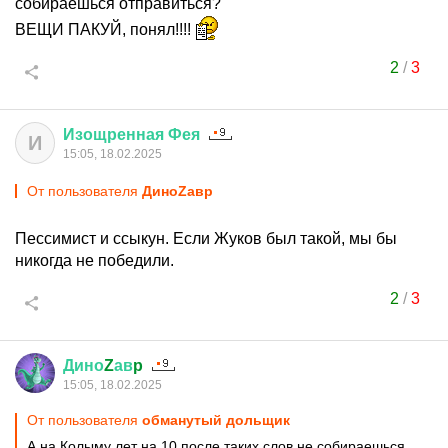
собираешься отправиться?
ВЕЩИ ПАКУЙ, понял!!!!
2
/
3
Изощренная
Фея
И
15:05, 18.02.2025
От пользователя
ДиноZавp
Пессимист и ссыкун. Если Жуков был такой, мы бы
никогда не победили.
2
/
3
Дино
Z
ав
p
15:05, 18.02.2025
От пользователя
обманутый дольщик
А на Колыму лет на 10 после таких слов не собираешься