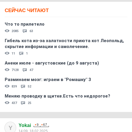
СЕЙЧАС ЧИТАЮТ
Что то прилетело
2085
63
Гибель кота из-за халатности приюта кот Леопольд,
скрытиe информации и самолечение.
11
1
Анеки июле - августовские (до 9 августа)
7128
47
Разминаем мозг: играем в "Ромашку" 3
839
52
Меняю проводку в щитке.Есть что недорогое?
437
25
Yokai
Y
14:09, 18.02.2025