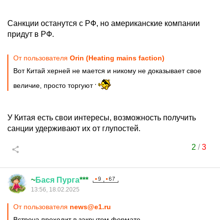
Санкции останутся с РФ, но американские компании
придут в РФ.
От пользователя
Orin (Heating mains faction)
Вот Китай херней не мается и никому не доказывает свое
величие, просто торгуют
У Китая есть свои интересы, возможность получить
санции удерживают их от глупостей.
2
/
3
~
Бася
Пурга
***
13:56, 18.02.2025
От пользователя
news@e1.ru
Встреча проходит в закрытом формате