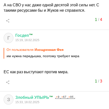
А на СВО у нас даже одной десятой этой силы нет. С
такими ресурсами бы и Жуков не справился.
1
/
4
Госдеп
™
Г
15:19, 18.02.2025
От пользователя
Изощренная Фея
им нужна передышка, поэтому требуют мира
ЕС как раз выступают против мира.
1
/
3
Злобный
УПЫРЬ
™
З
15:33, 18.02.2025