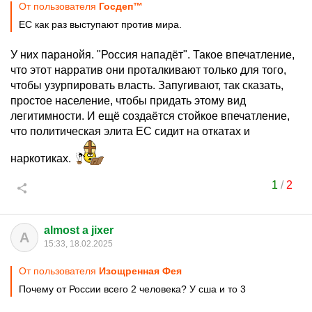
От пользователя
Госдеп™
ЕС как раз выступают против мира.
У них паранойя. "Россия нападёт". Такое впечатление,
что этот нарратив они проталкивают только для того,
чтобы узурпировать власть. Запугивают, так сказать,
простое население, чтобы придать этому вид
легитимности. И ещё создаётся стойкое впечатление,
что политическая элита ЕС сидит на откатах и
наркотиках.
1
/
2
almost a jixer
A
15:33, 18.02.2025
От пользователя
Изощренная Фея
Почему от России всего 2 человека? У сша и то 3