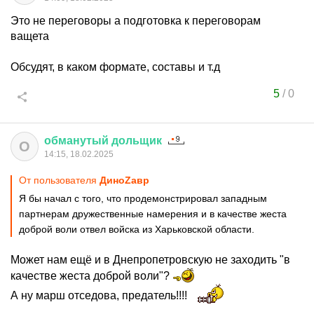
Это не переговоры а подготовка к переговорам
ващета
Обсудят, в каком формате, составы и т.д
5
/
0
обманутый
дольщик
О
14:15, 18.02.2025
От пользователя
ДиноZавp
Я бы начал с того, что продемонстрировал западным
партнерам дружественные намерения и в качестве жеста
доброй воли отвел войска из Харьковской области.
Может нам ещё и в Днепропетровскую не заходить "в
качестве жеста доброй воли"?
А ну марш отседова, предатель!!!!