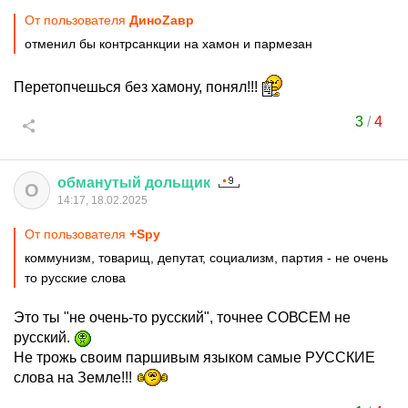
От пользователя
ДиноZавp
отменил бы контрсанкции на хамон и пармезан
Перетопчешься без хамону, понял!!!
3
/
4
обманутый
дольщик
О
14:17, 18.02.2025
От пользователя
+Spy
коммунизм, товарищ, депутат, социализм, партия - не очень
то русские слова
Это ты "не очень-то русский", точнее СОВСЕМ не
русский.
Не трожь своим паршивым языком самые РУССКИЕ
слова на Земле!!!