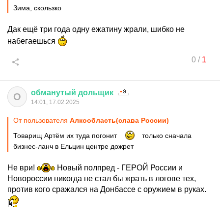
Зима, скользко
Дак ещё три года одну ежатину жрали, шибко не
набегаешься
0
/
1
обманутый
дольщик
О
14:01, 17.02.2025
От пользователя
Алкообласть(слава России)
Товарищ Артём их туда погонит
только сначала
бизнес-ланч в Ельцин центре дожрет
Не ври!
Новый полпред - ГЕРОЙ России и
Новороссии никогда не стал бы жрать в логове тех,
против кого сражался на Донбассе с оружием в руках.