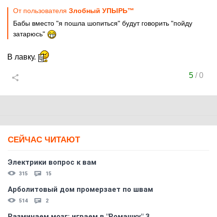
От пользователя
Злобный УПЫРЬ™
Бабы вместо "я пошла шопиться" будут говорить "пойду
затарюсь"
В лавку.
5
/
0
СЕЙЧАС ЧИТАЮТ
Электрики вопрос к вам
315
15
Арболитовый дом промерзает по швам
514
2
Разминаем мозг: играем в "Ромашку" 3