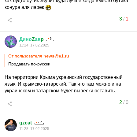
как будто бутик звучит куда лучше когда вместо бутика
конура аля ларек
3
/
1
Дино
Z
ав
p
11:24, 17.02.2025
От пользователя
news@e1.ru
Продавать по-русски
На территории Крыма украинский государственный
язык. И крымско-татарский. Так что там можно и на
украинском и татарском будет вывески оставить.
2
/
0
gzcat
11:28, 17.02.2025