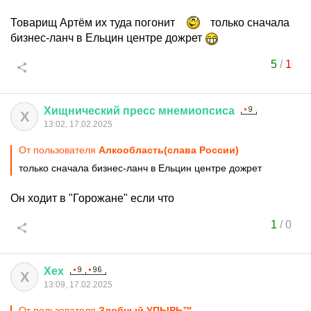
Товарищ Артём их туда погонит
только сначала
бизнес-ланч в Ельцин центре дожрет
5
/
1
Хищнический
пресс
мнемиопсиса
Х
13:02, 17.02.2025
От пользователя
Алкообласть(слава России)
только сначала бизнес-ланч в Ельцин центре дожрет
Он ходит в "Горожане" если что
1
/
0
Хех
Х
13:09, 17.02.2025
От пользователя
Злобный УПЫРЬ™