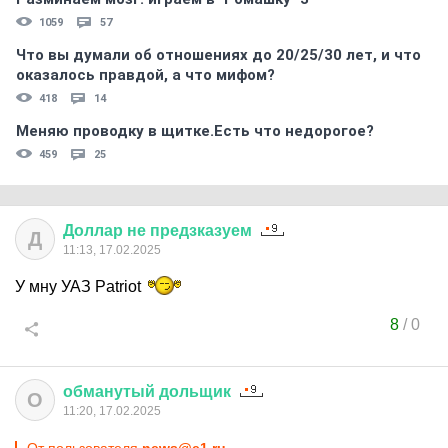
1059
57
Что вы думали об отношениях до 20/25/30 лет, и что
оказалось правдой, а что мифом?
418
14
Меняю проводку в щитке.Есть что недорогое?
459
25
Доллар
не
предзказуем
Д
11:13, 17.02.2025
У мну УАЗ Patriot
8
/
0
обманутый
дольщик
О
11:20, 17.02.2025