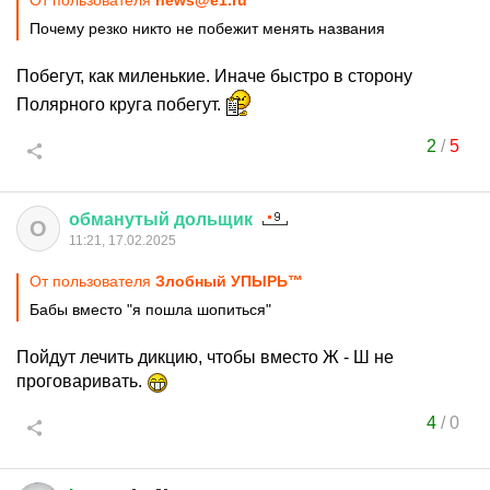
От пользователя
news@e1.ru
Почему резко никто не побежит менять названия
Побегут, как миленькие. Иначе быстро в сторону
Полярного круга побегут.
2
/
5
обманутый
дольщик
О
11:21, 17.02.2025
От пользователя
Злобный УПЫРЬ™
Бабы вместо "я пошла шопиться"
Пойдут лечить дикцию, чтобы вместо Ж - Ш не
проговаривать.
4
/
0