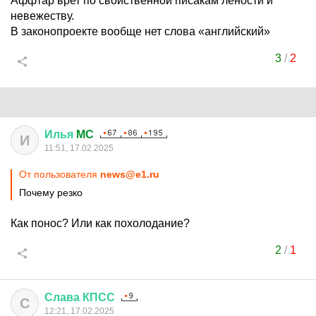
Аффтар врет по свойственной писакам лености и
невежеству.
В законопроекте вообще нет слова «английский»
3
/
2
Илья
MC
И
11:51, 17.02.2025
От пользователя
news@e1.ru
Почему резко
Как понос? Или как похолодание?
2
/
1
Слава
КПСС
С
12:21, 17.02.2025