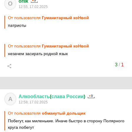
orlik
O
12:55, 17.02.2025
От пользователя
Гуманитарный коНвой
патриоты
От пользователя
Гуманитарный коНвой
незачем засирать родной язык
3
/
1
Алкообласть
(
слава
России
)
А
12:58, 17.02.2025
От пользователя
обманутый дольщик
Побегут, как миленькие. Иначе быстро в сторону Полярного
круга побегут