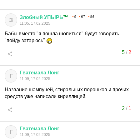
Злобный
УПЫРЬ
™
З
11:05, 17.02.2025
Бабы вместо "я пошла шопиться" будут говорить
"пойду затарюсь"
5
/
2
Гватемала
Лонг
Г
11:09, 17.02.2025
Название шампуней, стиральных порошков и прочих
средств уже написали кириллицей.
2
/
1
Гватемала
Лонг
Г
11:09, 17.02.2025