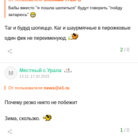
Бабы вместо "я пошла шопиться" будут говорить "пойду
затарюсь"
Таг и будуд шопиццо. Каг и шаурмячные в пирожковые
один фик не переименуюд.
2
/
0
Местный
с
Урала
М
13:11, 17.02.2025
От пользователя
news@e1.ru
Почему резко никто не побежит
Зима, скользко.
1
/
0