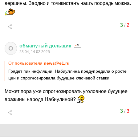
вершины. Заодно и точикистанъ нашъ поорадь можна.
3
/
2
обманутый
дольщик
О
23:04, 14.02.2025
От пользователя
news@e1.ru
Грядет пик инфляции: Набиуллина предупредила о росте
цен и спрогнозировала будущее ключевой ставки
Может пора уже спрогнозировать уголовное будущее
вражины народа Набиулиной?
3
/
3