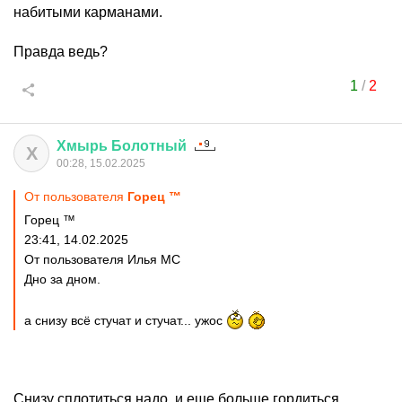
набитыми карманами.
Правда ведь?
1
/
2
Хмырь
Болотный
Х
00:28, 15.02.2025
От пользователя
Горец ™
Горец ™
23:41, 14.02.2025
От пользователя Илья MC
Дно за дном.
а снизу всё стучат и стучат... ужос
Снизу сплотиться надо, и еще больше гордиться