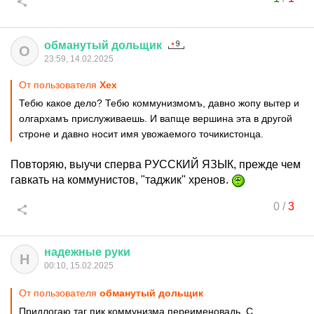
обманутый
дольщик
О
23:59, 14.02.2025
От пользователя
Хех
Тебю какое дело? Тебю коммунизмомъ, давно жопу вытер и
олгархамъ прислуживаешь. И вапще вершина эта в другой
строне и давно носит имя увожаемого точикистонца.
Повторяю, выучи сперва РУССКИЙ ЯЗЫК, прежде чем
гавкать на коммунистов, "таджик" хренов.
0
/
3
надежные
руки
Н
00:10, 15.02.2025
От пользователя
обманутый дольщик
Придлогаю таг пик коммунизма переименовадь. С