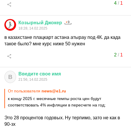
4
/
1
Козырный
Джокер
18:28, 14.02.2025
в казахстане плацкарт астана атырау под 4К. да када
такое было? мне курс ниже 50 нужен
2
/
1
Введите
свое
имя
В
21:56, 14.02.2025
От пользователя
news@e1.ru
к концу 2025 г. месячные темпы роста цен будут
соответствовать 4% инфляции в пересчете на год;
Это 28 процентов годовых. Ну терпимо, зато не как в
90-зх