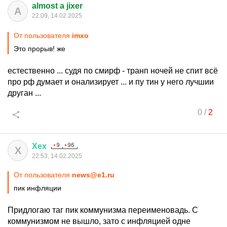
almost a jixer
A
22:09, 14.02.2025
От пользователя
imxo
Это прорыв! же
естественно ... судя по смирф - транп ночей не спит всё
про рф думает и онализирует ... и пу тин у него лучшии
друган ...
0
/
2
Хех
Х
22:53, 14.02.2025
От пользователя
news@e1.ru
пик инфляции
Придлогаю таг пик коммунизма переименовадь. С
коммунизмом не вышло, зато с инфляцией одне