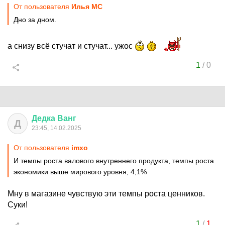
От пользователя
Илья MC
Дно за дном.
а снизу всё стучат и стучат... ужос
1
/
0
Дедка
Ванг
Д
23:45, 14.02.2025
От пользователя
imxo
И темпы роста валового внутреннего продукта, темпы роста
экономики выше мирового уровня, 4,1%
Мну в магазине чувствую эти темпы роста ценников.
Суки!
1
/
1