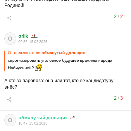
Родиной!
2
/
2
orlik
O
00:56, 15.02.2025
От пользователя
обманутый дольщик
спрогнозировать уголовное будущее вражины народа
Набиулиной?
А кто за паровоза: она или тот, кто её кандидатуру
внёс?
2
/
3
обманутый
дольщик
О
10:47, 15.02.2025