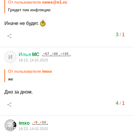
От пользователя
news@e1.ru
Грядет пик инфляции
Иначе не будет.
3
/
1
Илья
MC
И
18:15, 14.02.2025
От пользователя
imxo
же
Дно за дном.
4
/
1
imxo
18:22, 14.02.2025