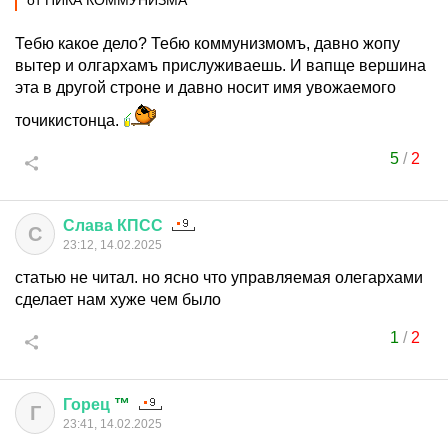
от ПИКА КОММУНИЗМА
Тебю какое дело? Тебю коммунизмомъ, давно жопу
вытер и олгархамъ прислуживаешь. И вапще вершина
эта в другой строне и давно носит имя увожаемого
точикистонца.
5
/
2
Слава
КПСС
С
23:12, 14.02.2025
статью не читал. но ясно что управляемая олегархами
сделает нам хуже чем было
1
/
2
Горец
™
Г
23:41, 14.02.2025