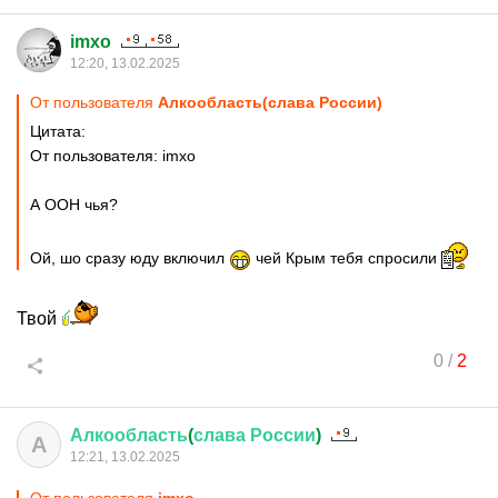
imxo
12:20, 13.02.2025
От пользователя
Алкообласть(слава России)
Цитата:
От пользователя: imxo
А ООН чья?
Ой, шо сразу юду включил
чей Крым тебя спросили
Твой
0
/
2
Алкообласть
(
слава
России
)
А
12:21, 13.02.2025