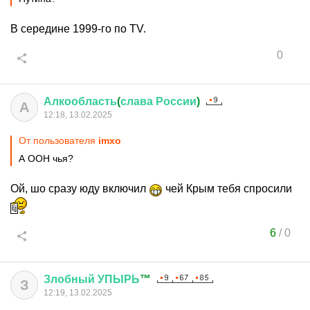
В середине 1999-го по TV.
0
Алкообласть
(
слава
России
)
А
12:18, 13.02.2025
От пользователя
imxo
А ООН чья?
Ой, шо сразу юду включил
чей Крым тебя спросили
6
/
0
Злобный
УПЫРЬ
™
З
12:19, 13.02.2025