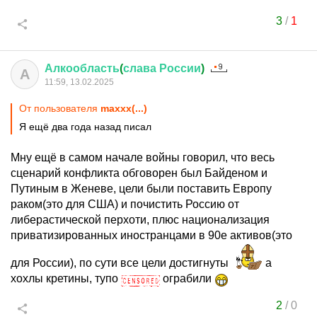
3
/
1
Алкообласть
(
слава
России
)
А
11:59, 13.02.2025
От пользователя
maxxx(...)
Я ещё два года назад писал
Мну ещё в самом начале войны говорил, что весь
сценарий конфликта обговорен был Байденом и
Путиным в Женеве, цели были поставить Европу
раком(это для США) и почистить Россию от
либерастической перхоти, плюс национализация
приватизированных иностранцами в 90е активов(это
для России), по сути все цели достигнуты
а
хохлы кретины, тупо
ограбили
2
/
0