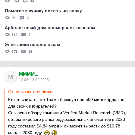
1073
44
Помогите лучику встать на лапку
75
0
Арболитовый дом промерзает по швам
560
2
Электрики вопрос к вам
371
16
MMMM...
M
12:06, 13.02.2025
От пользователя
imxo
Кто-то считает, что Трамп брякнул про 500 миллиардов не
для своих избирателей?
Согласно обзору компании Verified Market Research (VMR),
объём мирового рынка редкоземельных элементов в 2023
году составил $4,84 млрд и он может вырасти до $10,78
млрд к 2030 году.