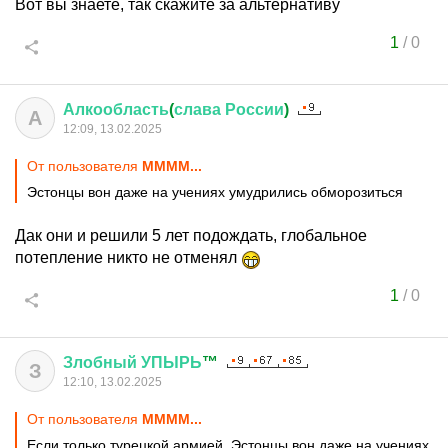
Вот вы знаете, так скажите за альтернативу
1
/
0
Алкообласть
(
слава
России
)
А
12:09, 13.02.2025
От пользователя
MMMM...
Эстонцы вон даже на учениях умудрились обморозиться
Дак они и решили 5 лет подождать, глобальное
потепление никто не отменял
1
/
0
Злобный
УПЫРЬ
™
З
12:10, 13.02.2025
От пользователя
MMMM...
Если только турецкой армией. Эстонцы вон даже на учениях