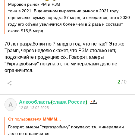
Мировой рынок РМ и РЗМ
тонн в 2021. В денежном выражении рынок в 2021 году
оценивался сумму порядка $7 млрд, и ожидается, что к 2030
году его объем увеличится более чем в 2 раза и составит
около $15,5 млрд.
70 лет разработки по 7 млрд в год, что не так? Это же
Трамп, через неделю скажет, что РЗМ столько нет,
подключайте продукцию с/х. Говорят, амеры
"Укргаздобычу" покупают, т.ч. минералами дело не
ограничится.
2
/
0
Алкообласть
(
слава
России
)
А
12:08, 13.02.2025
От пользователя
MMMM...
Говорят, амеры "Укргаздобычу" покупают, т.ч. минералами
дело не ограничится.