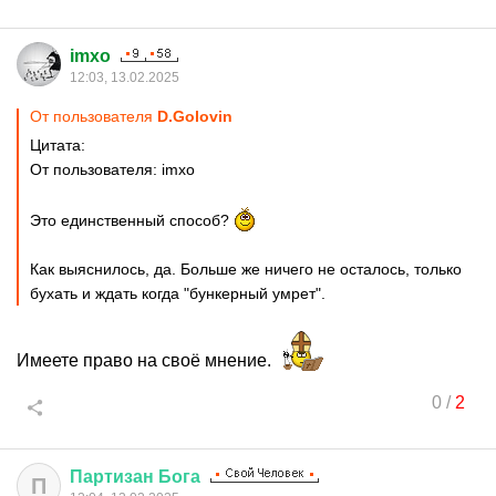
imxo
12:03, 13.02.2025
От пользователя
D.Golovin
Цитата:
От пользователя: imxo
Это единственный способ?
Как выяснилось, да. Больше же ничего не осталось, только
бухать и ждать когда "бункерный умрет".
Имеете право на своё мнение.
0
/
2
Партизан
Бога
П