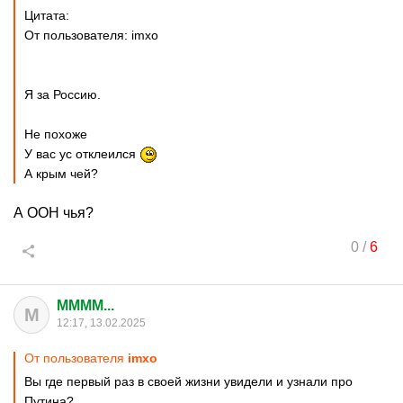
Цитата:
От пользователя: imxo
Я за Россию.
Не похоже
У вас ус отклеился
А крым чей?
А ООН чья?
0
/
6
MMMM...
M
12:17, 13.02.2025
От пользователя
imxo
Вы где первый раз в своей жизни увидели и узнали про
Путина?