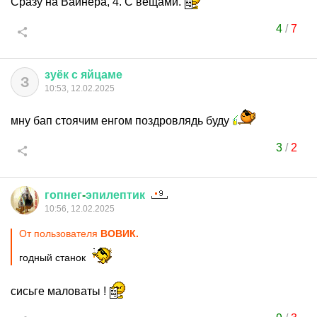
Сразу на Вайнера, 4. С вещами.
4
/
7
зуёк
с
яйцаме
З
10:53, 12.02.2025
мну бап стоячим енгом поздровлядь буду
3
/
2
гопнег
-
эпилептик
10:56, 12.02.2025
От пользователя
ВОВИК.
годный станок
сисьге маловаты !