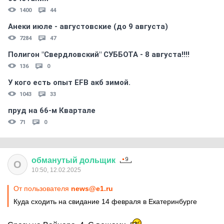
1400
44
Анеки июле - августовские (до 9 августа)
7284
47
Полигон "Свердловский" СУББОТА - 8 августа!!!!
136
0
У кого есть опыт EFB акб зимой.
1043
33
пруд на 66-м Квартале
71
0
обманутый
дольщик
О
10:50, 12.02.2025
От пользователя
news@e1.ru
Куда сходить на свидание 14 февраля в Екатеринбурге