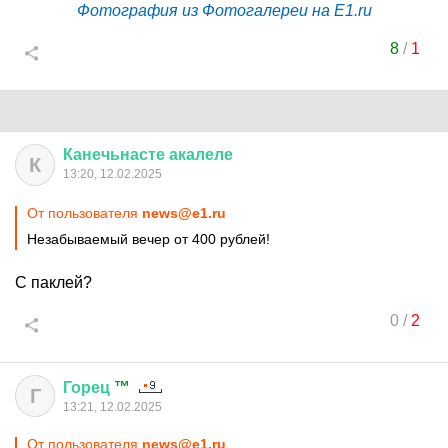
Фотография из Фотогалереи на E1.ru
8
/
1
Канечьнасте
акалеле
К
13:20, 12.02.2025
От пользователя
news@e1.ru
Незабываемый вечер от 400 рублей!
С паклей?
0
/
2
Горец
™
Г
13:21, 12.02.2025
От пользователя
news@e1.ru