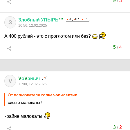
9
/
3
Злобный
УПЫРЬ
™
З
10:56, 12.02.2025
А 400 рублей - это с проглотом или без?
5
/
4
V
о
V
аныч
V
11:00, 12.02.2025
От пользователя
гопнег-эпилептик
сисьге маловаты !
крайне маловаты
3
/
2