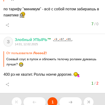
по тарифу "минимум" - всё с собой потом забираешь в
пакетике
7
/
0
Злобный
УПЫРЬ
™
З
14:01, 12.02.2025
От пользователя
ЛососZ!
Соевый соус в пупок и обложить телочку ролами думаешь
лучше?
400 рэ не хватит. Роллы нонче дорогие.
1
/
2
1