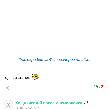
Фотография из Фотогалереи на E1.ru
годный станок
15
/
2
Хищнический
пресс
мнемиопсиса
Х
10:45, 12.02.2025