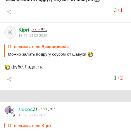
3
/
1
Kipri
K
13:42, 12.02.2025
От пользователя
Reasonmusic
Можно залить подругу соусом от шавухи
фубе. Гадость.
1
/
2
Лосос
Z!
13:58, 12.02.2025
От пользователя
Kipri