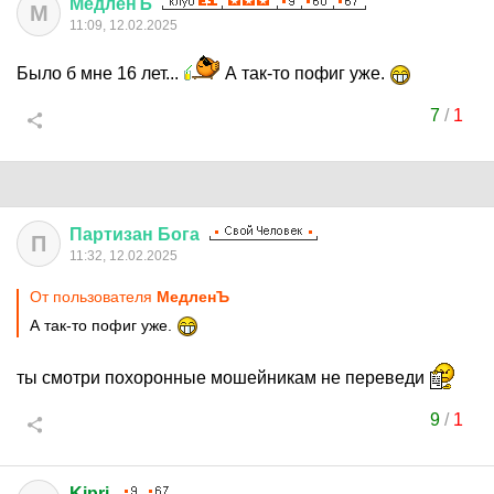
МедленЪ
М
11:09, 12.02.2025
Было б мне 16 лет...
А так-то пофиг уже.
7
/
1
Партизан
Бога
П
11:32, 12.02.2025
От пользователя
МедленЪ
А так-то пофиг уже.
ты смотри похоронные мошейникам не переведи
9
/
1
Kipri