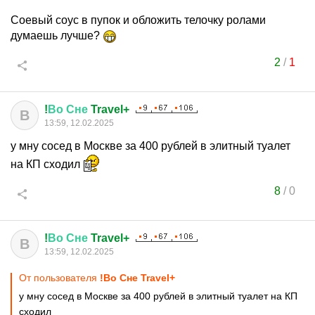
Соевый соус в пупок и обложить телочку ролами
думаешь лучше?
2
/
1
!
Во
Сне
Travel+
В
13:59, 12.02.2025
у мну сосед в Москве за 400 рублей в элитный туалет
на КП сходил
8
/
0
!
Во
Сне
Travel+
В
13:59, 12.02.2025
От пользователя
!Во Сне Travel+
у мну сосед в Москве за 400 рублей в элитный туалет на КП
сходил