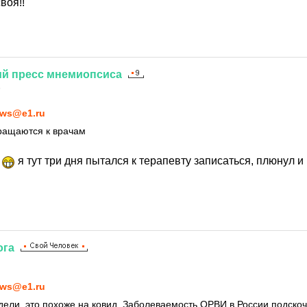
воя!!
ий
пресс
мнемиопсиса
5
ws@e1.ru
ращаются к врачам
у
я тут три дня пытался к терапевту записаться, плюнул и
ога
ws@e1.ru
дели, это похоже на ковид. Заболеваемость ОРВИ в России подскоч