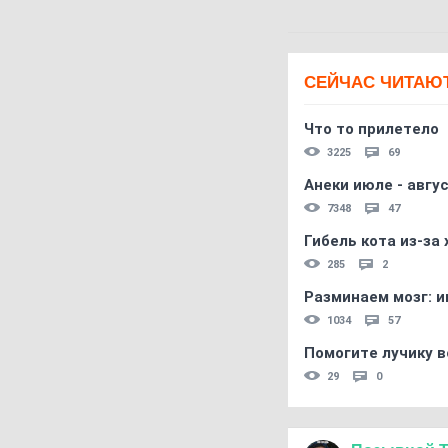
СЕЙЧАС ЧИТАЮ
Что то прилетело
3225
69
Анеки июле - авгус
7348
47
Гибель кота из-за
285
2
Разминаем мозг: и
1034
57
Помогите лучику в
29
0