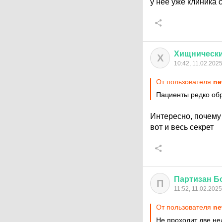
у неё уже клиника с
Хищническ
Х
10:42, 11.02.202
От пользователя
ne
Пациенты редко об
Интересно, почем
вот и весь секрет
Партизан
Б
П
11:52, 11.02.2025
От пользователя
ne
Не проходит две не