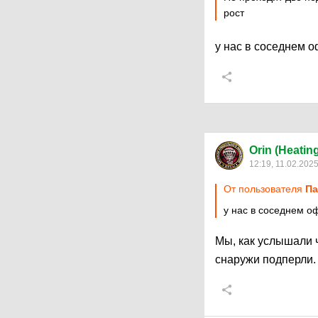
рост
у нас в соседнем о
Orin (Heatin
12:19, 11.02.202
От пользователя
Па
у нас в соседнем о
Мы, как услышали ч
снаружи подперли.