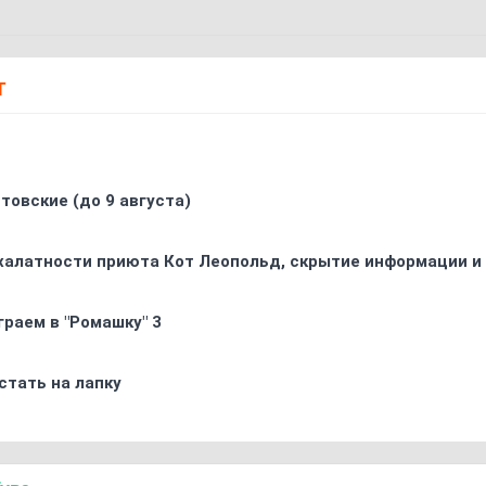
Т
товские (до 9 августа)
 халатности приюта Кот Леопольд, скрытиe информации и
граем в "Ромашку" 3
стать на лапку