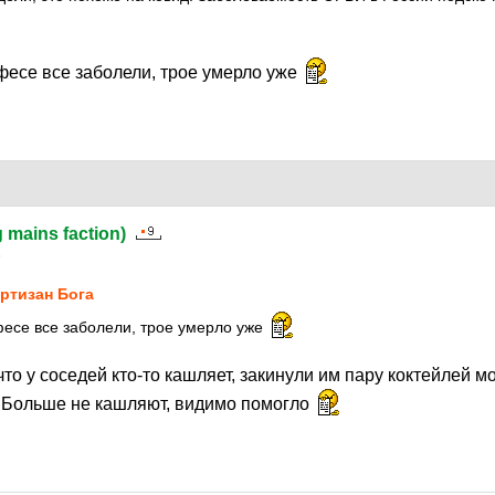
фесе все заболели, трое умерло уже
g mains faction)
5
ртизан Бога
фесе все заболели, трое умерло уже
то у соседей кто-то кашляет, закинули им пару коктейлей м
 Больше не кашляют, видимо помогло