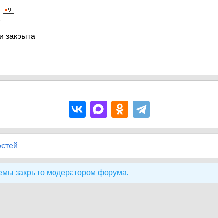
5
и закрыта.
остей
емы закрыто модератором форума.