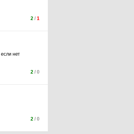
2
/
1
 если нет
2
/
0
2
/
0