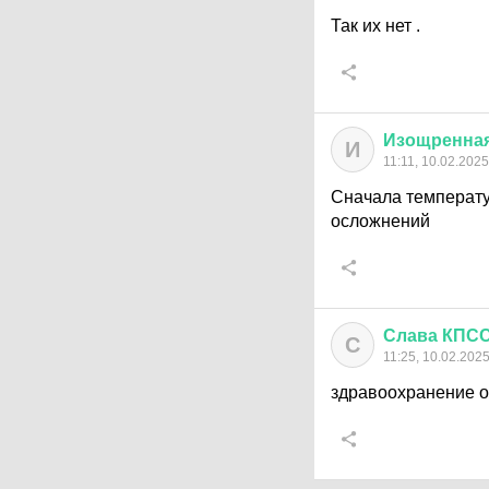
Так их нет .
Изощренна
И
11:11, 10.02.2025
Сначала температур
осложнений
Слава
КПС
С
11:25, 10.02.202
здравоохранение о