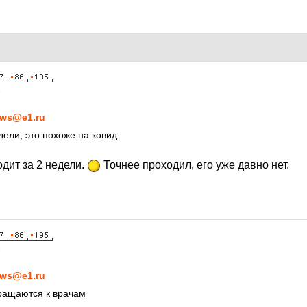
5
ws@e1.ru
ели, это похоже на ковид.
одит за 2 недели.
Точнее проходил, его уже давно нет.
5
ws@e1.ru
ращаются к врачам