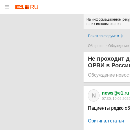
На информационном ресур
на их использование.
Поиск по форумам
Общение
Обсуждение 
Не проходит д
ОРВИ в России
Обсуждение новос
news@e1.ru
N
07:30, 10.02.202
Пациенты редко о
Оригинал статьи