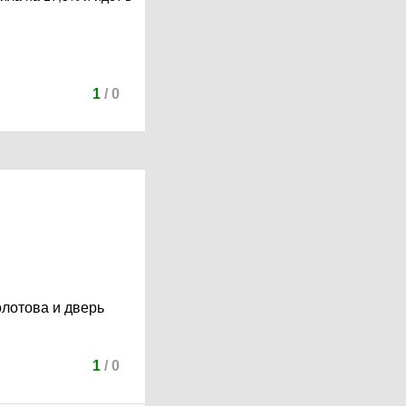
1
/
0
олотова и дверь
1
/
0