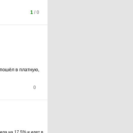
1
/
0
 пошёл в платную,
0
ила на 17,5% и идет в