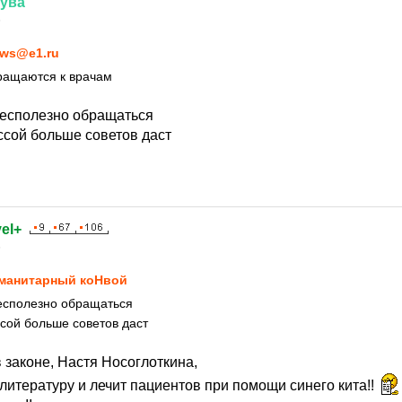
Тува
5
ws@e1.ru
ращаются к врачам
бесполезно обращаться
ассой больше советов даст
el+
5
манитарный коНвой
бесполезно обращаться
ссой больше советов даст
в законе, Настя Носоглоткина,
литературу и лечит пациентов при помощи синего кита!!