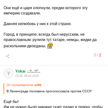
Они ещё и царя хлопнули, предки которого эту
империю создавали.
Давняя нелюбовь у них к этой стране.
Город, в принципе, всегда был нерусским, не
православным: рулили тут татаре, немцы, жидки да
раскольники-двоеданы.
0
/
2
Yokai
Y
23:36, 09.02.2025
От пользователя
orlik
В Ленинграде половина проголосовала против СССР
Ещё бы!
Им не нужно было никаких газет, радио и телека, чтобы