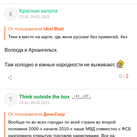
Красная
залупа
К
23:41, 09.02.2025
От пользователя
Ubel Blatt
Ткни в место на карте, где жили русские без примесей, без
Вологда и Архангельск.
Там холодно и южные народности не выживают.
0
/
2
Think outside the box
T
23:41, 09.02.2025
От пользователя
ДиноZавp
Вообще-то во всех городах по всей стране во второй
половине 2000-х начале 2010-х наше МВД совместно с ФСБ
разгромило открытую торговлю наркотиками. Все на