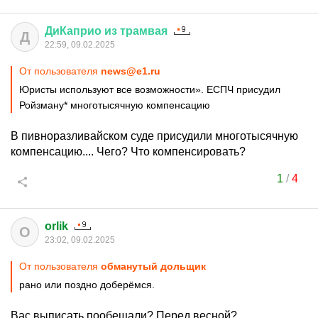
ДиКаприо
из
трамвая
Д
22:59, 09.02.2025
От пользователя
news@e1.ru
Юристы используют все возможности». ЕСПЧ присудил
Ройзману* многотысячную компенсацию
В пивноразливайском суде присудили многотысячную
компенсацию.... Чего? Что компенсировать?
1
/
4
orlik
O
23:02, 09.02.2025
От пользователя
обманутый дольщик
рано или поздно доберёмся.
Вас выписать пообещали? Перед весной?