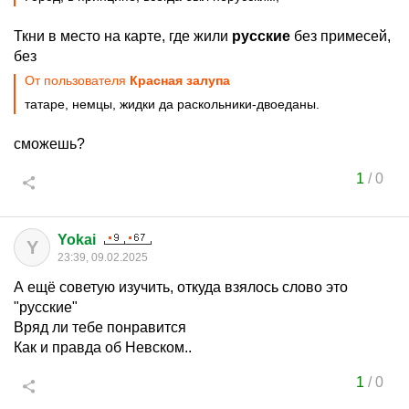
Ткни в место на карте, где жили
русские
без примесей,
без
От пользователя
Красная залупа
татаре, немцы, жидки да раскольники-двоеданы.
сможешь?
1
/
0
Yokai
Y
23:39, 09.02.2025
А ещё советую изучить, откуда взялось слово это
"русские"
Вряд ли тебе понравится
Как и правда об Невском..
1
/
0