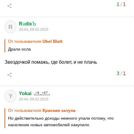
1
/
1
R
а
dix
Ъ
R
20:43, 09.02.2025
От пользователя
Ubel Blatt
Драли осла
Звездочкой помажь, где болит, и не плачь
3
/
1
Yokai
Y
20:44, 09.02.2025
От пользователя
Красная залупа
Но действительно доходы немного упали потому, что
население новых автомобилей накупило.