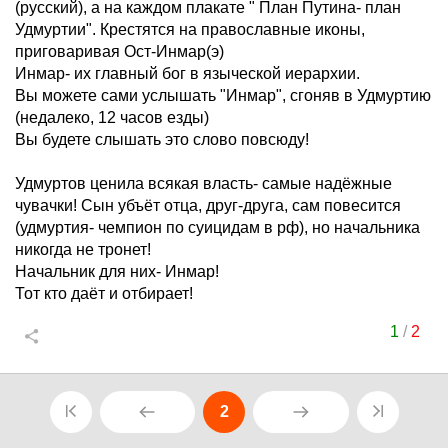
(русский), а на каждом плакате " План Путина- план
Удмуртии". Крестятся на православные иконы,
приговаривая Ост-Инмар(э)
Инмар- их главный бог в языческой иерархии.
Вы можете сами услышать "Инмар", сгоняв в Удмуртию
(недалеко, 12 часов езды)
Вы будете слышать это слово повсюду!
Удмуртов ценила всякая власть- самые надёжные
чувачки! Сын убъёт отца, друг-друга, сам повесится
(удмуртия- чемпион по суицидам в рф), но начальника
никогда не тронет!
Начальник для них- Инмар!
Тот кто даёт и отбирает!
1
/
2
2