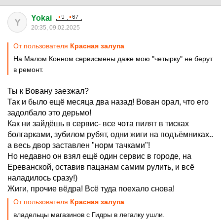
Yokai
Y
20:35, 09.02.2025
От пользователя
Красная залупа
На Малом Конном сервисмены даже мою "четырку" не берут
в ремонт.
Ты к Вовану заезжал?
Так и было ещё месяца два назад! Вован орал, что его
задолбало это дерьмо!
Как ни зайдёшь в сервис- все чота пилят в тисках
болгарками, зубилом рубят, одни жиги на подъёмниках..
а весь двор заставлен "норм тачками"!
Но недавно он взял ещё один сервис в городе, на
Ереванской, оставив пацанам самим рулить, и всё
наладилось сразу!)
Жиги, прочие вёдра! Всё туда поехало снова!
От пользователя
Красная залупа
владельцы магазинов с Гидры в легалку ушли.