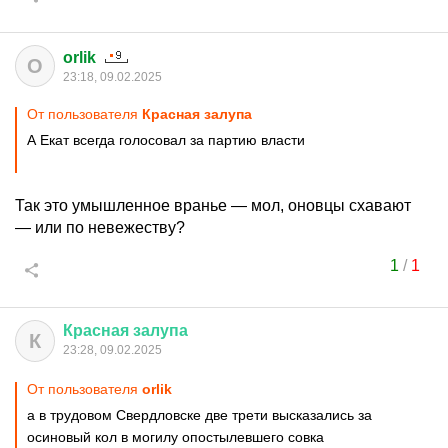
orlik
O
23:18, 09.02.2025
От пользователя
Красная залупа
А Екат всегда голосовал за партию власти
Так это умышленное вранье — мол, оновцы схавают
— или по невежеству?
1
/
1
Красная
залупа
К
23:28, 09.02.2025
От пользователя
orlik
а в трудовом Свердловске две трети высказались за
осиновый кол в могилу опостылевшего совка