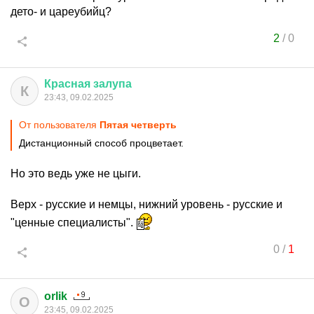
дето- и цареубийц?
2
/
0
Красная
залупа
К
23:43, 09.02.2025
От пользователя
Пятая четверть
Дистанционный способ процветает.
Но это ведь уже не цыги.
Верх - русские и немцы, нижний уровень - русские и
"ценные специалисты".
0
/
1
orlik
O
23:45, 09.02.2025