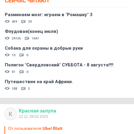
СЕЙЧАС ЧИТАЮТ
Разминаем мозг: играем в "Ромашку" 3
459
39
Флудовая(конец июля)
24136
1641
Собака для охраны в добрые руки
10
0
Полигон "Свердловский" СУББОТА - 8 августа!!!!
81
0
Путешествие на край Африки.
188
5
Красная
залупа
К
21:11, 09.02.2025
От пользователя
Ubel Blatt