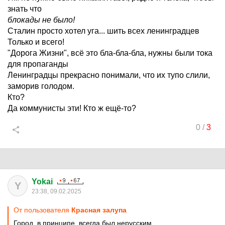
знать что
блокады не было!
Сталин просто хотел уга... шить всех ленинградцев
Только и всего!
"Дорога Жизни", всё это бла-бла-бла, нужны были тока
для пропаганды
Ленинградцы прекрасно понимали, что их тупо слили,
заморив голодом.
Кто?
Да коммунисты эти! Кто ж ещё-то?
0
/
3
Yokai
Y
23:38, 09.02.2025
От пользователя
Красная залупа
Город, в принципе, всегда был нерусским,