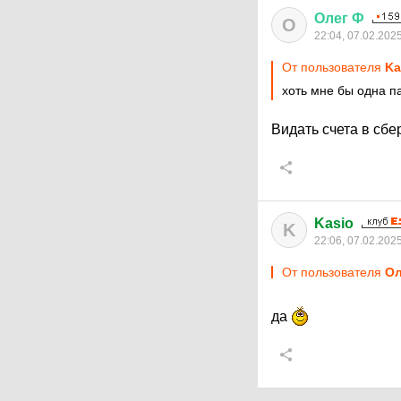
Олег
Ф
О
22:04, 07.02.202
От пользователя
Ka
хоть мне бы одна 
Видать счета в сбе
Kasio
K
22:06, 07.02.202
От пользователя
Ол
да