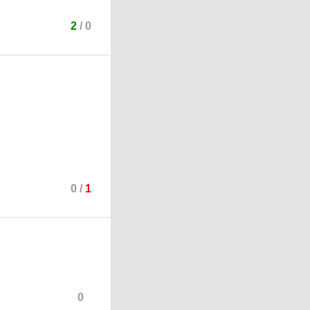
2
/
0
0
/
1
0