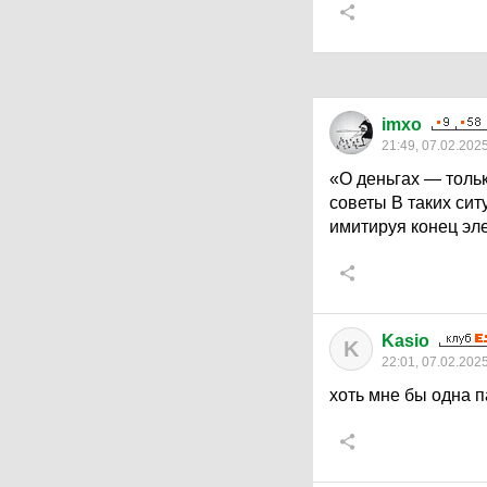
imxo
21:49, 07.02.202
«О деньгах — толь
советы В таких сит
имитируя конец эле
Kasio
K
22:01, 07.02.202
хоть мне бы одна 