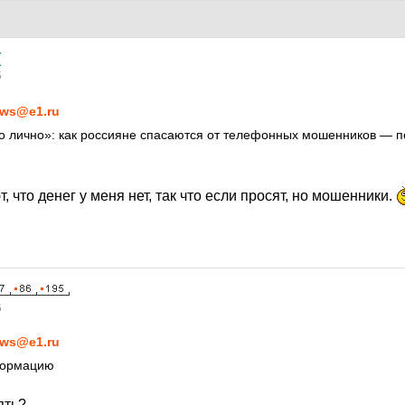
(
5
ws@e1.ru
о лично»: как россияне спасаются от телефонных мошенников — 
, что денег у меня нет, так что если просят, но мошенники.
5
ws@e1.ru
формацию
ять?