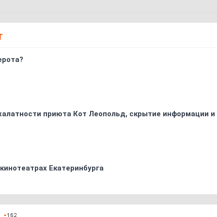
Т
ерота?
 халатности приюта Кот Леопольд, скрытиe информации и
 кинотеатрах Екатеринбурга