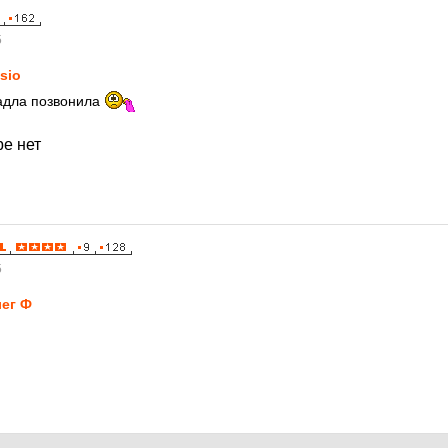
5
sio
падла позвонила
ре нет
5
ег Ф