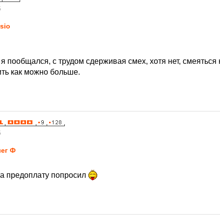
5
sio
 я пообщался, с трудом сдерживая смех, хотя нет, смеяться 
ить как можно больше.
5
ег Ф
рта предоплату попросил