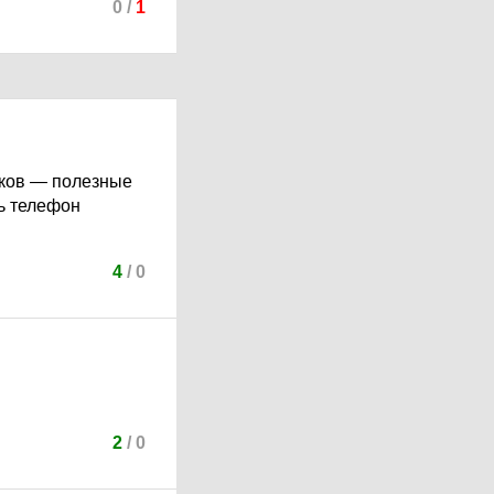
0
/
1
иков — полезные
ть телефон
4
/
0
2
/
0