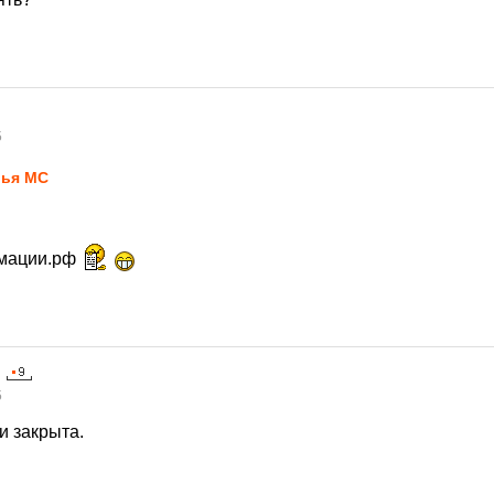
5
ья MC
рмации.рф
5
и закрыта.