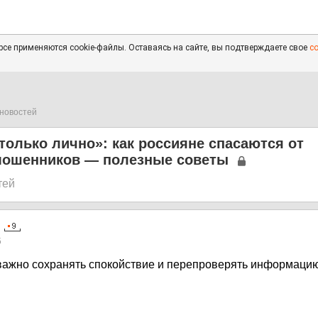
се применяются cookie-файлы. Оставаясь на сайте, вы подтверждаете свое
с
новостей
только лично»: как россияне спасаются от
ошенников — полезные советы
тей
5
 важно сохранять спокойствие и перепроверять информаци