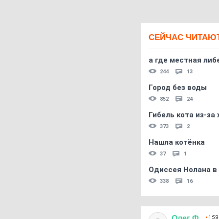
СЕЙЧАС ЧИТАЮ
а где местная либ
244
13
Город без воды
852
24
Гибель кота из-за
373
2
Нашла котёнка
37
1
Одиссея Нолана в
338
16
Олег
Ф