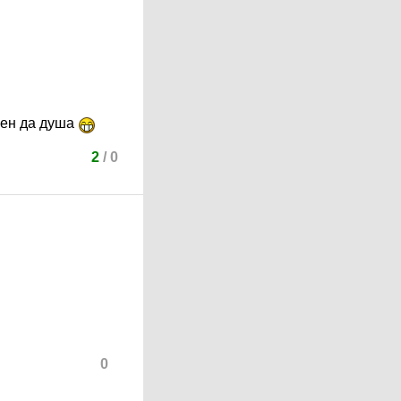
хрен да душа
2
/
0
0