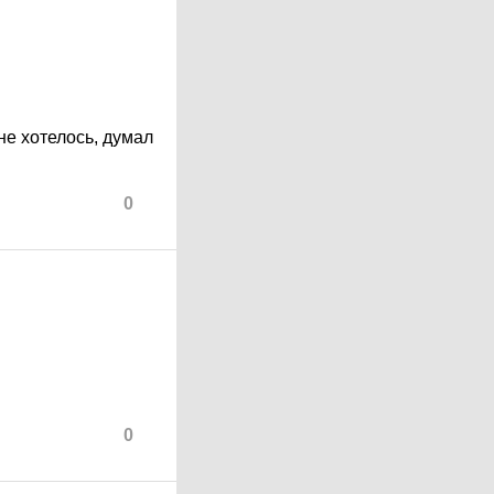
не хотелось, думал
0
0