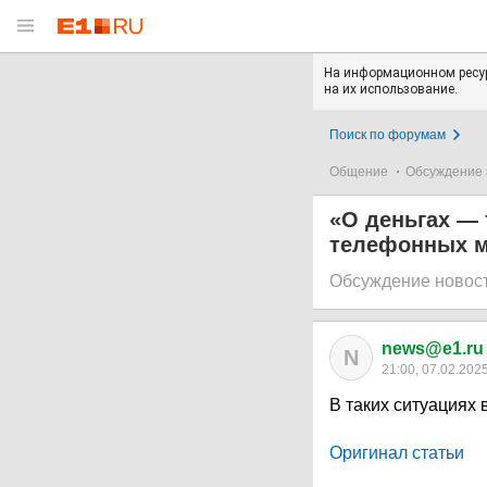
На информационном ресур
на их использование.
Поиск по форумам
Общение
Обсуждение 
«О деньгах — 
телефонных м
Обсуждение новос
news@e1.ru
N
21:00, 07.02.202
В таких ситуациях
Оригинал статьи