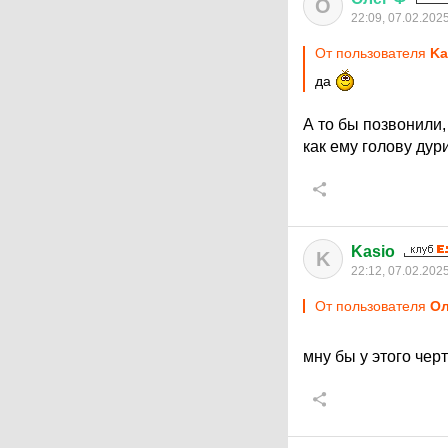
О
22:09, 07.02.202
От пользователя
Ka
да
А то бы позвонили,
как ему голову дур
Kasio
K
22:12, 07.02.202
От пользователя
Ол
мну бы у этого че