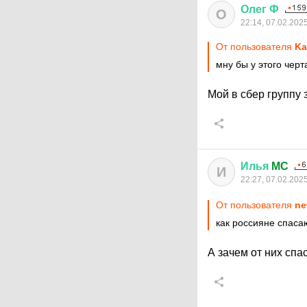
Олег
Ф
О
22:14, 07.02.202
От пользователя
Ka
мну бы у этого чер
Мой в сбер группу 
Илья
MC
И
22:27, 07.02.202
От пользователя
ne
как россияне спас
А зачем от них спа