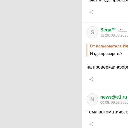
Sega™
S
12:29, 08.02.202
От пользователя
Ил
И где проверять?
на проверкаинфо
news@e1.ru
N
00:09, 09.03.202
Тема автоматическ