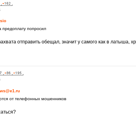
5
sio
та предоплату попросил
захвата отправить обещал, значит у самого как в латыша, 
5
ws@e1.ru
аются от телефонных мошенников
саться?