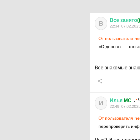
Все
занято
(
В
22:34, 07.02.202
От пользователя
ne
«О деньгах — тольк
Все знакомые знают
Илья
MC
И
22:49, 07.02.202
От пользователя
ne
перепроверять ин
Чью? И где провер