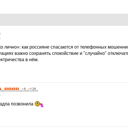
5
ко лично»: как россияне спасаются от телефонных мошенн
уациях важно сохранять спокойствие и "случайно" отключа
ктричества в нём.
5
падла позвонила