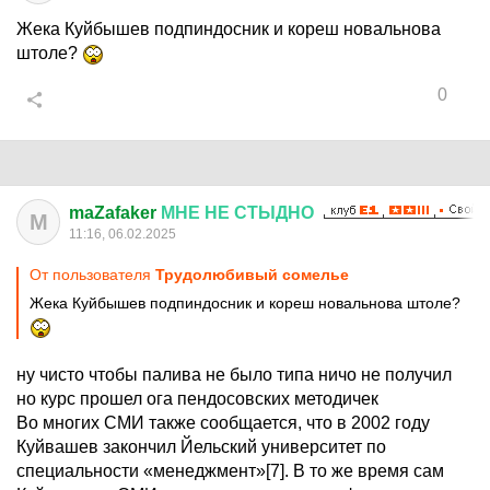
Жека Куйбышев подпиндосник и кореш новальнова
штоле?
0
maZafaker
МНЕ
НЕ
СТЫДНО
M
11:16, 06.02.2025
От пользователя
Трудолюбивый сомелье
Жека Куйбышев подпиндосник и кореш новальнова штоле?
ну чисто чтобы палива не было типа ничо не получил
но курс прошел ога пендосовских методичек
Во многих СМИ также сообщается, что в 2002 году
Куйвашев закончил Йельский университет по
специальности «менеджмент»[7]. В то же время сам