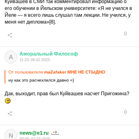
Куйвашев в СМИ так комментировал информацию о
его обучении в Йельском университете: «Я не учился в
Йеле — я всего лишь слушал там лекции. Не учился, у
меня нет диплома»[8].
0
Аморальный
Философ
А
11:23, 06.02.2025
От пользователя
maZafaker МНЕ НЕ СТЫДНО
ну как это расчехлился давно =)
Дак, выходит, прав был Куйвашев насчет Пригожина?
0
news@e1.ru
N