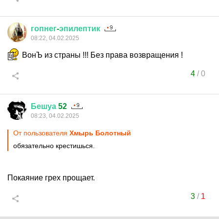
гопнег
-
эпилептик
08:22, 04.02.2025
ВонЪ из страны !!! Без права возвращения !
4
/
0
Бешуа
52
08:23, 04.02.2025
От пользователя
Хмырь Болотный
обязательно крестишься.
Покаяние грех прощает.
3
/
1