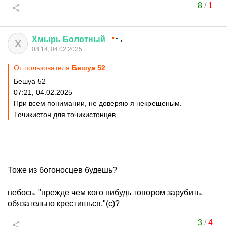
8
/
1
Хмырь
Болотный
Х
08:14, 04.02.2025
От пользователя
Бешуа 52
Бешуа 52
07:21, 04.02.2025
При всем понимании, не доверяю я некрещеным.
Точикистон для точикистонцев.
Тоже из богоносцев будешь?
небось, "прежде чем кого нибудь топором зарубить,
обязательно крестишься."(с)?
3
/
4