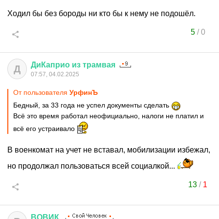
Ходил бы без бороды ни кто бы к нему не подошёл.
5
/
0
ДиКаприо
из
трамвая
Д
07:57, 04.02.2025
От пользователя
УрфинЪ
Бедный, за 33 года не успел документы сделать
Всё это время работал неофициально, налоги не платил и
всё его устраивало
В военкомат на учет не вставал, мобилизации избежал,
но продолжал пользоваться всей социалкой...
13
/
1
ВОВИК
.