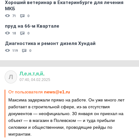
Хороший ветеринар в Екатеринбурге для лечения
МКБ
71
0
пруд на 66-м Квартале
18
0
Диагностика и ремонт дизеля Хундай
119
0
Л
.
е
.
н
.
т
.
я
.
й
.
Л
07:40, 04.02.2025
От пользователя
news@e1.ru
Максима задержали прямо на работе. Он уже много лет
работает в строительной сфере, из-за отсутствия
документов — неофициально. 30 января он приехал на
объект — в магазин в Полевском — и туда прибыли
силовики и общественники, проводящие рейды по
мигрантам.