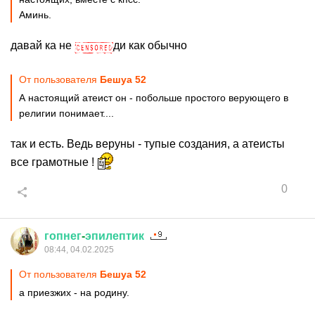
Аминь.
давай ка не
ди как обычно
От пользователя
Бешуа 52
А настоящий атеист он - побольше простого верующего в
религии понимает....
так и есть. Ведь веруны - тупые создания, а атеисты
все грамотные !
0
гопнег
-
эпилептик
08:44, 04.02.2025
От пользователя
Бешуа 52
а приезжих - на родину.