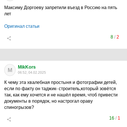
Максиму Доргоеву запретили въезд в Россию на пять
лет
Оригинал статьи
8
/
2
MikKors
M
06:52, 04.02.2025
К чему эта хвалебная простыня и фотографии детей,
если по факту он таджик- строитель,который зовётся
так, как ему хочется и не нашёл время, чтоб привести
документы в порядок, но настрогал ораву
спиногрызов?
16
/
1