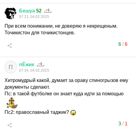
Бешуа
52
07:21, 04.02.2025
При всем понимании, не доверяю я некрещеным.
Точикистон для точикистонцев.
6
/
6
пЁжик
П
07:34, 04.02.2025
Хитромудрый какой, думает за ораву спиногрызов ему
документы сделают.
Пс: в такой футболке он знает куда идти за помощью
Пс2: православный таджик?
3
/
1