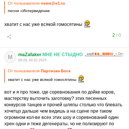
От пользователя
news@e1.ru
песни «Интервидение
хватит с нас уже всякой гомосятины
2
/
0
maZafaker
МНЕ
НЕ
СТЫДНО
M
09:28, 04.02.2025
От пользователя
Партизан Бога
хватит с нас уже всякой гомосятины
вот и я про тоже, где соревнования по дойке коров,
мастерству выточить заготовку? этих песенных
конкурсов танцев и прочей шляпы столько что блевать
хочетцо дальше чем видишь а на сцене при таком
огромном кол-ве всех этих шоу и соревнований один
хрен одни и теже дегенераты. чо не полизируют по