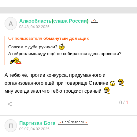
Алкообласть
(
слава
России
)
А
08:48, 04.02.2025
От пользователя
обманутый дольщик
Совсем с дуба рухнули?
А гейроолимпаиду ещё не собираются здесь провести?
А тебю чё, против конкурса, придуманного и
организованного ещё при товарище Сталине
мну всегда знал что тебю троцкист сраный
0
/
1
Партизан
Бога
П
09:07, 04.02.2025