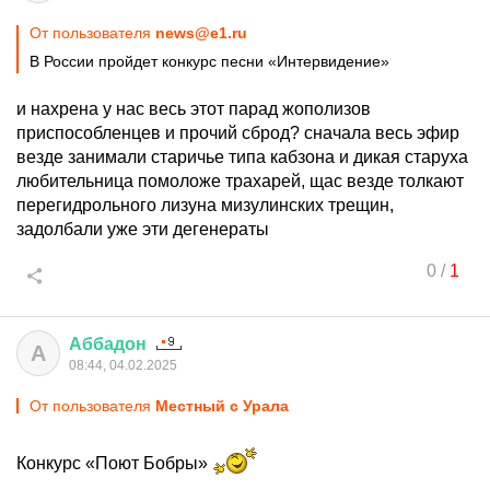
От пользователя
news@e1.ru
В России пройдет конкурс песни «Интервидение»
и нахрена у нас весь этот парад жополизов
приспособленцев и прочий сброд? сначала весь эфир
везде занимали старичье типа кабзона и дикая старуха
любительница помоложе трахарей, щас везде толкают
перегидрольного лизуна мизулинских трещин,
задолбали уже эти дегенераты
0
/
1
Аббадон
А
08:44, 04.02.2025
От пользователя
Местный с Урала
Конкурс «Поют Бобры»