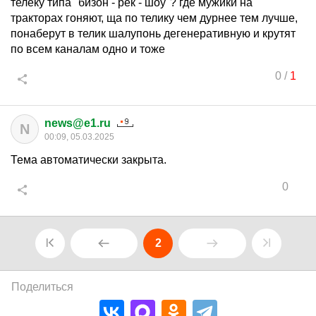
телеку типа "бизон - рек - шоу"? где мужики на
тракторах гоняют, ща по телику чем дурнее тем лучше,
понаберут в телик шалупонь дегенеративную и крутят
по всем каналам одно и тоже
0
/
1
news@e1.ru
N
00:09, 05.03.2025
Тема автоматически закрыта.
0
2
Поделиться