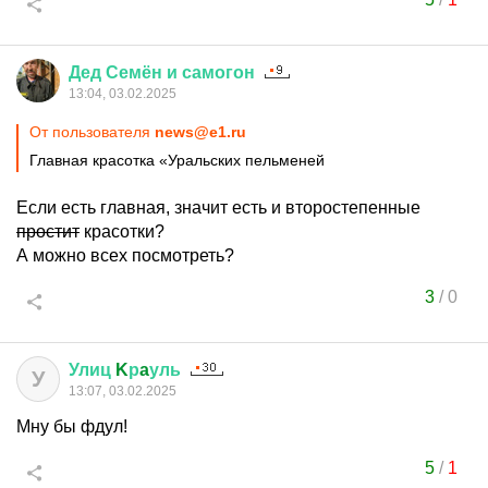
Дед
Семён
и
самогон
13:04, 03.02.2025
От пользователя
news@e1.ru
Главная красотка «Уральских пельменей
Если есть главная, значит есть и второстепенные
простит
красотки?
А можно всех посмотреть?
3
/
0
Улиц
K
р
a
уль
У
13:07, 03.02.2025
Мну бы фдул!
5
/
1