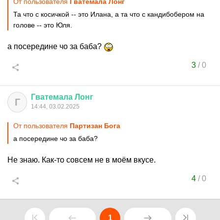
От пользователя
Гватемала Лонг
Та что с косичкой -- это Илана, а та что с кандибобером на
голове -- это Юля.
а посередине чо за баба?
3
/
0
Гватемала
Лонг
Г
14:44, 03.02.2025
От пользователя
Партизан Бога
а посередине чо за баба?
Не знаю. Как-то совсем не в моём вкусе.
4
/
0
1