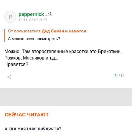
peppernick
P
13:11, 03.02.2025
От пользователя
Дед Семён и самогон
А можно всех посмотреть?
Можно. Там второстепенные красотки это Брекоткин,
Рожков, Мясников и т.д...
Нравятся?
5
/
0
СЕЙЧАС ЧИТАЮТ
а где местная либерота?