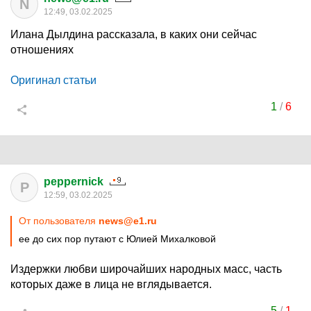
N
12:49, 03.02.2025
Илана Дылдина рассказала, в каких они сейчас
отношениях
Оригинал статьи
1
/
6
peppernick
P
12:59, 03.02.2025
От пользователя
news@e1.ru
ее до сих пор путают с Юлией Михалковой
Издержки любви широчайших народных масс, часть
которых даже в лица не вглядывается.
5
/
1