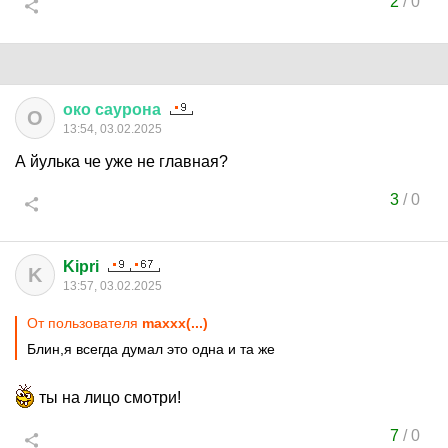
2
/
0
око
саурона
О
13:54, 03.02.2025
А йулька че уже не главная?
3
/
0
Kipri
K
13:57, 03.02.2025
От пользователя
maxxx(...)
Блин,я всегда думал это одна и та же
ты на лицо смотри!
7
/
0