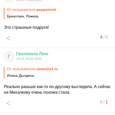
14:20, 03.02.2025
От пользователя
peppernick
Брекоткин, Рожков,
Это страшные подруги!
4
/
0
Гватемала
Лонг
Г
14:23, 03.02.2025
От пользователя
news@e1.ru
Илана Дылдина
Реально раньше как-то по-другому выглядела. А сейчас
на Михалкову очень похожа стала.
0
/
1