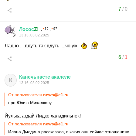
7
/
0
Лосос
Z!
13:13, 03.02.2025
Ладно ....вдуть так вдуть ....чо уж
6
/
1
Канечьнасте
акалеле
К
13:16, 03.02.2025
От пользователя
news@e1.ru
про Юлию Михалкову
Йулька атдай Лидке халадильнек!
От пользователя
news@e1.ru
Илана Дылдина рассказала, в каких они сейчас отношениях