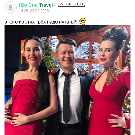
!
Во
Сне
Travel+
В
14:25, 03.02.2025
а кого из этих трёх надо путать?!