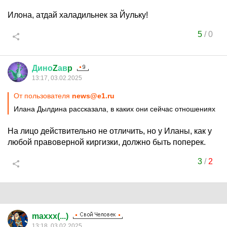
Илона, атдай халадильнек за Йульку!
5
/
0
Дино
Z
ав
p
13:17, 03.02.2025
От пользователя
news@e1.ru
Илана Дылдина рассказала, в каких они сейчас отношениях
На лицо действительно не отличить, но у Иланы, как у
любой правоверной киргизки, должно быть поперек.
3
/
2
maxxx(...)
13:18, 03.02.2025