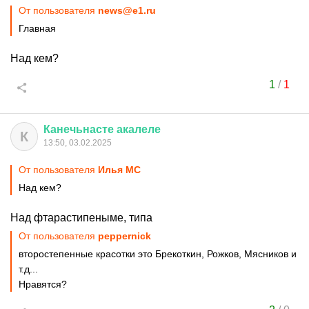
От пользователя
news@e1.ru
Главная
Над кем?
1
/
1
Канечьнасте
акалеле
К
13:50, 03.02.2025
От пользователя
Илья MC
Над кем?
Над фтарастипеныме, типа
От пользователя
peppernick
второстепенные красотки это Брекоткин, Рожков, Мясников и
т.д...
Нравятся?