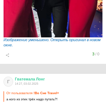
Изображение уменьшено. Открыть оригинал в новом
окне.
3
/
0
Гватемала
Лонг
Г
14:27, 03.02.2025
От пользователя
!Во Сне Travel+
а кого из этих трёх надо путать?!