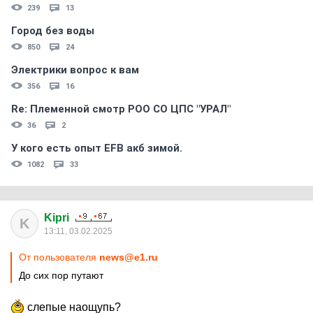
239
13
Город без воды
850
24
Электрики вопрос к вам
356
16
Re: Племеннoй смoтр РOO CO ЦПС "УРАЛ"
36
2
У кого есть опыт EFB акб зимой.
1082
33
Kipri
K
13:11, 03.02.2025
От пользователя
news@e1.ru
До сих пор путают
слепые наощупь?