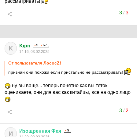
рассматривать!
3
/
3
Kipri
K
14:16, 03.02.2025
От пользователя
ЛососZ!
признай они похожи если пристально не рассматривать!
ну вы ваще... теперь понятно как вы теток
оцениваете, они для вас как китайцы, все на одно лицо
3
/
2
Изощренная
Фея
И