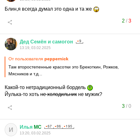
Блин,я всегда думал это одна и та же
2
/
3
Дед
Семён
и
самогон
13:19, 03.02.2025
От пользователя
peppernick
Там второстепенные красотки это Брекоткин, Рожков,
Мясников и т.д...
Какой-то нетрадиционный бордель
Йулька-то хоть
не холодильник
не мужик?
3
/
0
Илья
MC
И
13:20, 03.02.2025