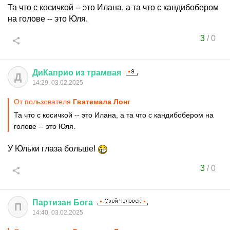
Та что с косичкой -- это Илана, а та что с кандибобером
на голове -- это Юля.
3
/
0
ДиКаприо
из
трамвая
Д
14:29, 03.02.2025
От пользователя
Гватемала Лонг
Та что с косичкой -- это Илана, а та что с кандибобером на
голове -- это Юля.
У Юльки глаза больше!
3
/
0
Партизан
Бога
П
14:40, 03.02.2025