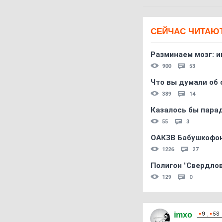
СЕЙЧАС ЧИТАЮ
Разминаем мозг: и
900
53
Что вы думали об 
389
14
Казалось бы пара
55
3
ОАКЗВ Бабушкофон
1226
27
Полигон "Свердловс
129
0
imxo