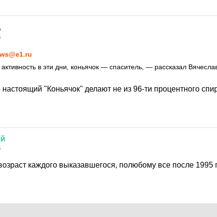
5
ws@e1.ru
активность в эти дни, коньячок — спаситель, — рассказал Вячеслав
о настоящий "Коньячок" делают не из 96-ти процентного сп
ий
5
возраст каждого выказавшегося, полюбому все после 1995 г