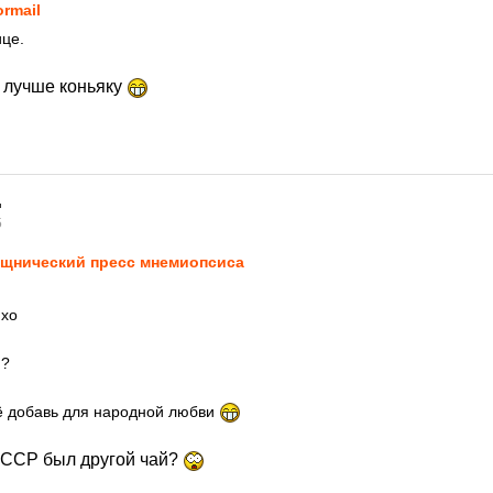
ormail
ице.
, лучше коньяку
5
щнический пресс мнемиопсиса
mxo
!?
ё добавь для народной любви
ССР был другой чай?