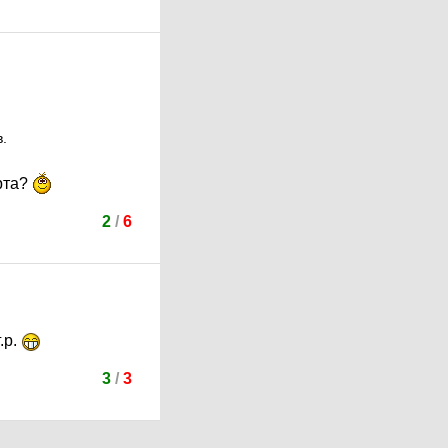
.
ирта?
2
/
6
.р.
3
/
3