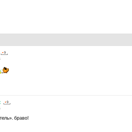
5
С
5
тель». браво!