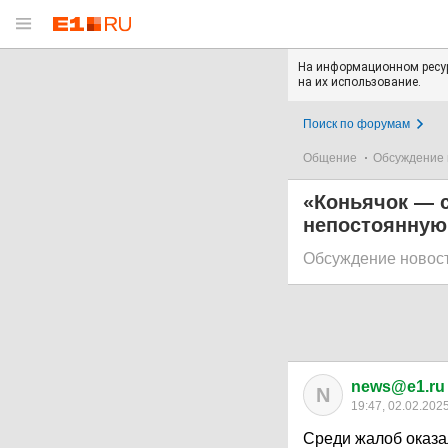
На информационном ресур
на их использование.
Поиск по форумам
Общение
Обсуждение 
«Коньячок — с
непостоянную
Обсуждение новос
news@e1.ru
N
19:47, 02.02.202
Среди жалоб оказа