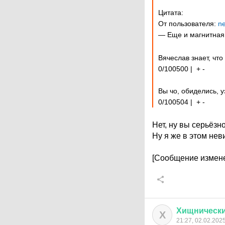
Цитата:
От пользователя:
n
— Еще и магнитная 
Вячеслав знает, чт
0/100500 | + -
Вы чо, обиделись, 
0/100504 | + -
Нет, ну вы серьёзн
Ну я же в этом нев
[Сообщение измене
Хищническ
Х
21:27, 02.02.202