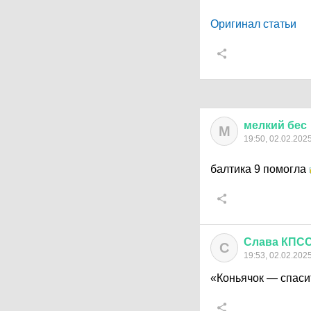
Оригинал статьи
мелкий
бес
М
19:50, 02.02.202
балтика 9 помогла
Слава
КПС
С
19:53, 02.02.202
«Коньячок — спаси