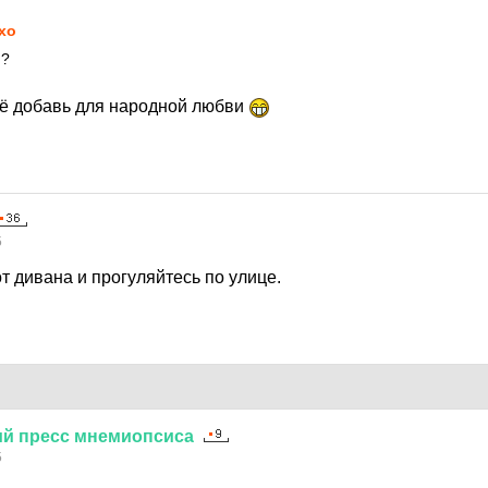
xo
!?
ё добавь для народной любви
5
т дивана и прогуляйтесь по улице.
ий
пресс
мнемиопсиса
5