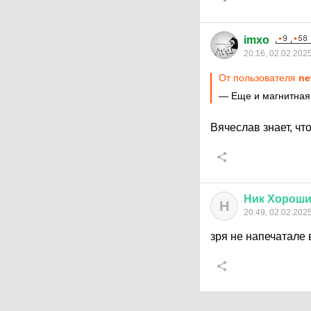
imxo
20:16, 02.02.202
От пользователя
ne
— Еще и магнитная 
Вячеслав знает, чт
Ник
Хорош
Н
20:49, 02.02.202
зря не напечатале 