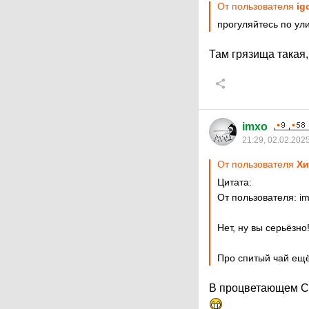
От пользователя
ig
прогуляйтесь по ул
Там грязища такая
imxo
21:29, 02.02.202
От пользователя
Хи
Цитата:
От пользователя: i
Нет, ну вы серьёзно
Про спитый чай ещ
В процветающем С