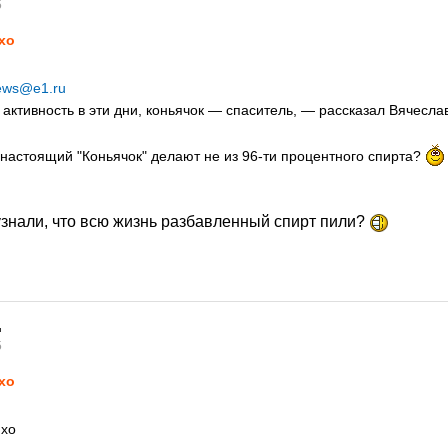
5
xo
ews@e1.ru
активность в эти дни, коньячок — спаситель, — рассказал Вячеслав
о настоящий "Коньячок" делают не из 96-ти процентного спирта?
узнали, что всю жизнь разбавленный спирт пили?
5
xo
mxo