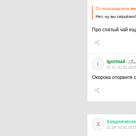
От пользователя
im
Нет, ну вы серьёзно
Про спитый чай ещ
igormail
I
21:27, 02.02.202
Окорока оторвите о
Хищническ
Х
21:28, 02.02.202