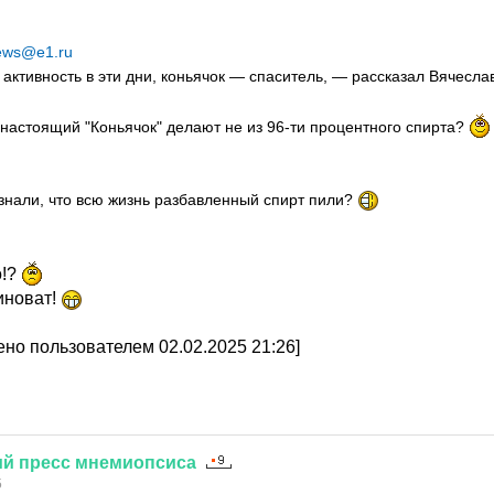
ews@e1.ru
активность в эти дни, коньячок — спаситель, — рассказал Вячеслав
о настоящий "Коньячок" делают не из 96-ти процентного спирта?
узнали, что всю жизнь разбавленный спирт пили?
о!?
иноват!
но пользователем 02.02.2025 21:26]
ий
пресс
мнемиопсиса
5