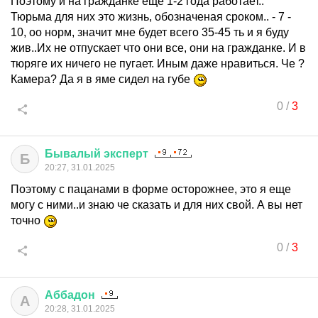
Поэтому и на гражданке еще 1-2 года работает..
Тюрьма для них это жизнь, обозначеная сроком.. - 7 -
10, оо норм, значит мне будет всего 35-45 ть и я буду
жив..Их не отпускает что они все, они на гражданке. И в
тюряге их ничего не пугает. Иным даже нравиться. Че ?
Камера? Да я в яме сидел на губе
0
/
3
Бывалый
эксперт
Б
20:27, 31.01.2025
Поэтому с пацанами в форме осторожнее, это я еще
могу с ними..и знаю че сказать и для них свой. А вы нет
точно
0
/
3
Аббадон
А
20:28, 31.01.2025