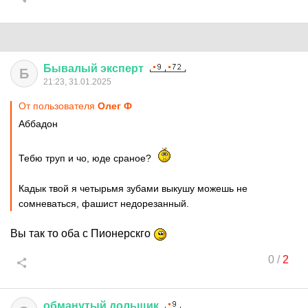
Бывалый
эксперт
Б
21:23, 31.01.2025
От пользователя
Олег Ф
Аббадон
Тебю труп и чо, юде сраное?
Кадык твой я четырьмя зубами выкушу можешь не
сомневаться, фашист недорезанный.
Вы так то оба с Пионерскго
0
/
2
обманутый
дольщик