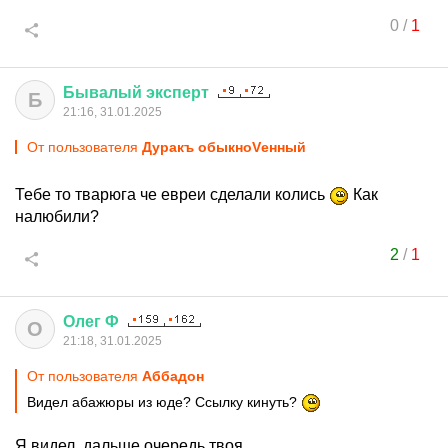
0
/
1
Бывалый
эксперт
Б
21:16, 31.01.2025
От пользователя
Дуракъ обыкноVенный
Тебе то тварюга че евреи сделали колись
Как
налюбили?
2
/
1
Олег
Ф
О
21:18, 31.01.2025
От пользователя
Аббадон
Видел абажюры из юде? Ссылку кинуть?
Я видел, дальше очередь твоя