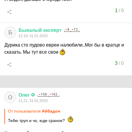
1
/
0
Бывалый
эксперт
Б
21:19, 31.01.2025
Дурика сто пудово евреи налюбили..Мог бы в кратце и
сказать. Мы тут все свои
3
/
0
Олег
Ф
О
21:21, 31.01.2025
От пользователя
Аббадон
Тебю труп и чо, юде сраное?