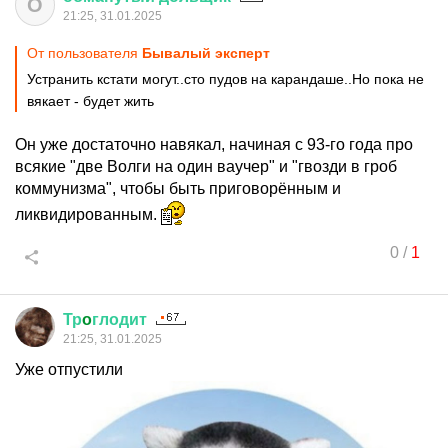
О
21:25, 31.01.2025
От пользователя
Бывалый эксперт
Устранить кстати могут..сто пудов на карандаше..Но пока не
вякает - будет жить
Он уже достаточно навякал, начиная с 93-го года про
всякие "две Волги на один ваучер" и "гвозди в гроб
коммунизма", чтобы быть приговорённым и
ликвидированным.
0
/
1
Тр
o
глодит
21:25, 31.01.2025
Уже отпустили