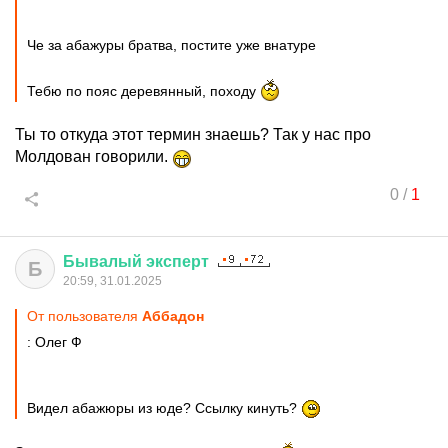
Че за абажуры братва, постите уже внатуре
Тебю по пояс деревянный, походу
Ты то откуда этот термин знаешь? Так у нас про
Молдован говорили.
0
/
1
Бывалый
эксперт
Б
20:59, 31.01.2025
От пользователя
Аббадон
: Олег Ф
Видел абажюры из юде? Ссылку кинуть?