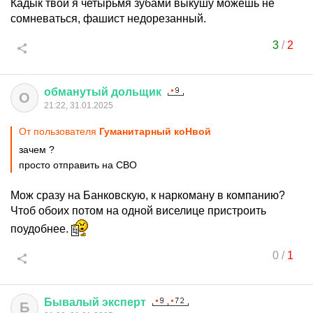
Кадык твой я четырьмя зубами выкушу можешь не
сомневаться, фашист недорезанный.
3
/
2
обманутый
дольщик
О
21:22, 31.01.2025
От пользователя
Гуманитарный коНвой
зачем ?
просто отправить на СВО
Мож сразу на Банковскую, к наркоману в компанию?
Чтоб обоих потом на одной виселице пристроить
поудобнее.
0
/
1
Бывалый
эксперт
Б