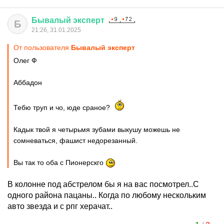
Бывалый
эксперт
Б
21:26, 31.01.2025
От пользователя
Бывалый эксперт
Олег Ф
Аббадон
Тебю труп и чо, юде сраное?
Кадык твой я четырьмя зубами выкушу можешь не
сомневаться, фашист недорезанный.
Вы так то оба с Пионерскго
В колонне под абстрелом бы я на вас посмотрел..С
одного района пацаны.. Когда по любому нескольким
авто звезда и с рпг херачат..