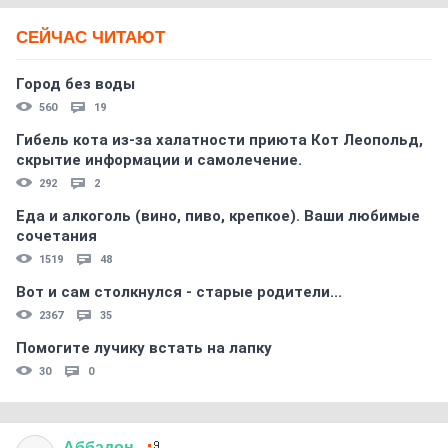
СЕЙЧАС ЧИТАЮТ
Город без воды
560
19
Гибель кота из-за халатности приюта Кот Леопольд,
скрытиe информации и самолечение.
292
2
Еда и алкоголь (вино, пиво, крепкое). Ваши любимые
сочетания
1519
48
Вот и сам столкнулся - старые родители...
2367
35
Помогите лучику встать на лапку
30
0
Аббадон