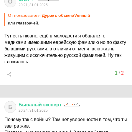
О
20:21, 31.01.2025
От пользователя
Дуракъ обыкноVенный
или главврачей.
Тут есть нюанс, ещё в молодости я общался с
медиками имеющими еврейскую фамилию но по факту
бывшими русскими, в отличии от меня, всю жизнь
живущим с исключительно русской фамилией. Ну так
сложилось.
1
/
2
Бывалый
эксперт
Б
20:24, 31.01.2025
Почему так с войны? Там нет уверенности в том, что ты
завтра жив.