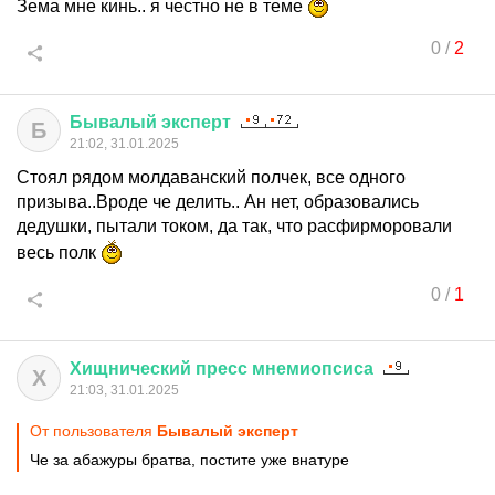
Зема мне кинь.. я честно не в теме
0
/
2
Бывалый
эксперт
Б
21:02, 31.01.2025
Стоял рядом молдаванский полчек, все одного
призыва..Вроде че делить.. Ан нет, образовались
дедушки, пытали током, да так, что расфирморовали
весь полк
0
/
1
Хищнический
пресс
мнемиопсиса
Х
21:03, 31.01.2025
От пользователя
Бывалый эксперт
Че за абажуры братва, постите уже внатуре