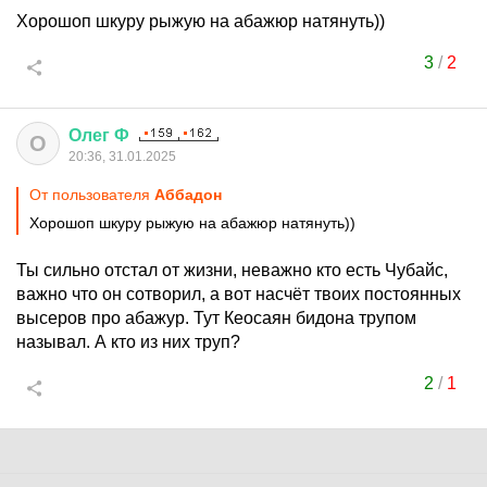
Хорошоп шкуру рыжую на абажюр натянуть))
3
/
2
Олег
Ф
О
20:36, 31.01.2025
От пользователя
Аббадон
Хорошоп шкуру рыжую на абажюр натянуть))
Ты сильно отстал от жизни, неважно кто есть Чубайс,
важно что он сотворил, а вот насчёт твоих постоянных
высеров про абажур. Тут Кеосаян бидона трупом
называл. А кто из них труп?
2
/
1