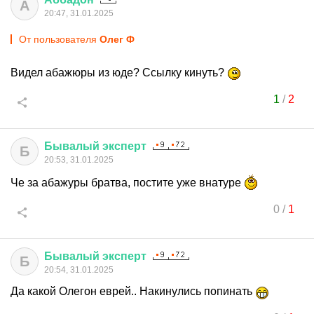
А
20:47, 31.01.2025
От пользователя
Олег Ф
Видел абажюры из юде? Ссылку кинуть?
1
/
2
Бывалый
эксперт
Б
20:53, 31.01.2025
Че за абажуры братва, постите уже внатуре
0
/
1
Бывалый
эксперт
Б
20:54, 31.01.2025
Да какой Олегон еврей.. Накинулись попинать