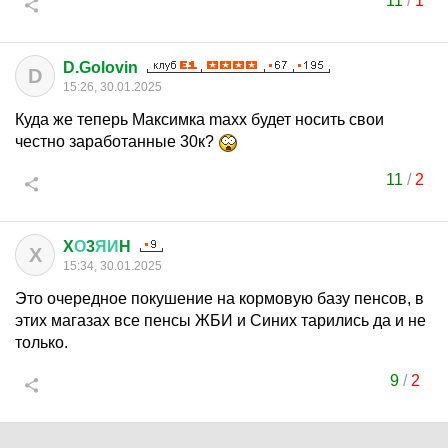
11
/
1
D.Golovin
D
15:26, 30.01.2025
Куда же теперь Максимка maxx будет носить свои
честно заработанные 30к?
11
/
2
X
О
3
ЯИ
H
X
15:34, 30.01.2025
Это очередное покушение на кормовую базу пенсов, в
этих магазах все пенсы ЖБИ и Синих тарились да и не
только.
9
/
2