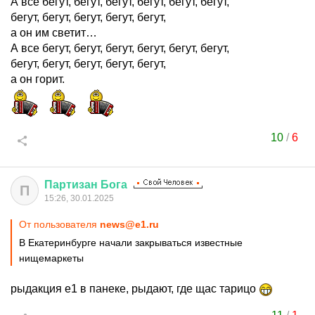
А все бегут, бегут, бегут, бегут, бегут, бегут,
бегут, бегут, бегут, бегут, бегут,
а он им светит…
А все бегут, бегут, бегут, бегут, бегут, бегут,
бегут, бегут, бегут, бегут, бегут,
а он горит.
10
/
6
Партизан
Бога
П
15:26, 30.01.2025
От пользователя
news@e1.ru
В Екатеринбурге начали закрываться известные
нищемаркеты
рыдакция е1 в панеке, рыдают, где щас тарицо