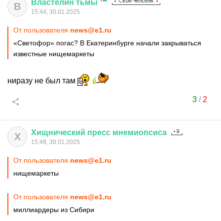
Властелин
тьмы
™
В
15:44, 30.01.2025
От пользователя
news@e1.ru
«Светофор» погас? В Екатеринбурге начали закрываться
известные нищемаркеты
ниразу не был там
3
/
2
Хищнический
пресс
мнемиопсиса
Х
15:49, 30.01.2025
От пользователя
news@e1.ru
нищемаркеты
От пользователя
news@e1.ru
миллиардеры из Сибири