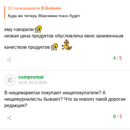
От пользователя
D.Golovin
Куда же теперь Максимка maxx будет
ему говорили
низкая цена продуктов обусловлена явно заниженным
качеством продуктов
4
/
5
compromat
C
15:55, 30.01.2025
В нищемаркетах покупают нищепокупатели? А
нищежурналисты бывают? Что за новояз такой дорогая
редакция?
8
/
3