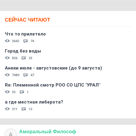
СЕЙЧАС ЧИТАЮТ
Что то прилетело
3642
74
Город без воды
826
23
Анеки июле - августовские (до 9 августа)
7480
47
Re: Племеннoй смoтр РOO CO ЦПС "УРАЛ"
33
1
а где местная либерота?
211
12
Аморальный
Философ
А