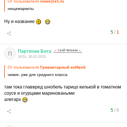
От пользователя
news@e1.ru
нищемаркеты
Ну и название
5
/
1
Партизан
Бога
П
16:51, 30.01.2025
От пользователя
Гуманитарный коНвой
чижик- уже для среднего класса
там тока главвред шнобель тарицо килькой в томатном
соусе и огурцами мариноваными
алегарх
5
/
0