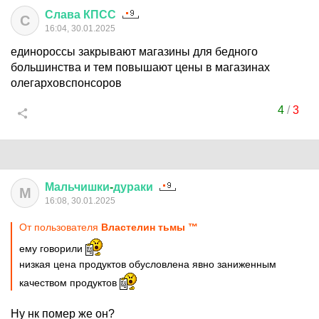
Слава
КПСС
С
16:04, 30.01.2025
единороссы закрывают магазины для бедного
большинства и тем повышают цены в магазинах
олегарховспонсоров
4
/
3
Мальчишки
-
дураки
М
16:08, 30.01.2025
От пользователя
Властелин тьмы ™
ему говорили
низкая цена продуктов обусловлена явно заниженным
качеством продуктов
Ну нк помер же он?