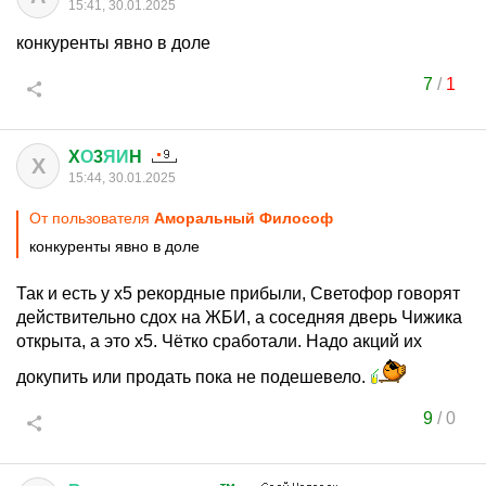
15:41, 30.01.2025
конкуренты явно в доле
7
/
1
X
О
3
ЯИ
H
X
15:44, 30.01.2025
От пользователя
Аморальный Философ
конкуренты явно в доле
Так и есть у х5 рекордные прибыли, Светофор говорят
действительно сдох на ЖБИ, а соседняя дверь Чижика
открыта, а это х5. Чётко сработали. Надо акций их
докупить или продать пока не подешевело.
9
/
0