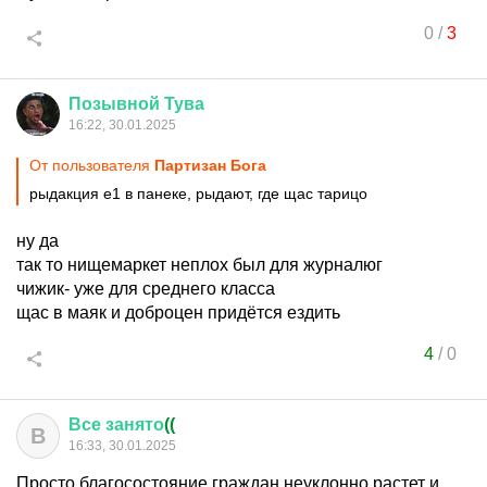
0
/
3
Позывной
Тува
16:22, 30.01.2025
От пользователя
Партизан Бога
рыдакция е1 в панеке, рыдают, где щас тарицо
ну да
так то нищемаркет неплох был для журналюг
чижик- уже для среднего класса
щас в маяк и доброцен придётся ездить
4
/
0
Все
занято
((
В
16:33, 30.01.2025
Просто благосостояние граждан неуклонно растет и