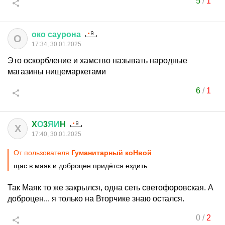
5
/
1
око
саурона
О
17:34, 30.01.2025
Это оскорбление и хамство называть народные
магазины нищемаркетами
6
/
1
X
О
3
ЯИ
H
X
17:40, 30.01.2025
От пользователя
Гуманитарный коНвой
щас в маяк и доброцен придётся ездить
Так Маяк то же закрылся, одна сеть светофоровская. А
доброцен... я только на Вторчике знаю остался.
0
/
2