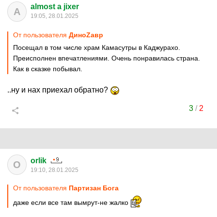
almost a jixer
A
19:05, 28.01.2025
От пользователя
ДиноZавp
Посещал в том числе храм Камасутры в Каджурахо.
Преисполнен впечатлениями. Очень понравилась страна.
Как в сказке побывал.
..ну и нах приехал обратно?
3
/
2
orlik
O
19:10, 28.01.2025
От пользователя
Партизан Бога
даже если все там вымрут-не жалко