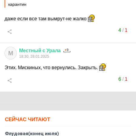
карантин
даже если все там вымрут-не жалко
4
/
1
Местный
с
Урала
М
18:30, 28.01.2025
Этих. Мискиных, что вернулись. Закрыть.
6
/
1
СЕЙЧАС ЧИТАЮТ
Флудовая(конец июля)