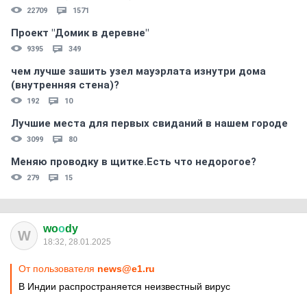
22709
1571
Проект "Домик в деревне"
9395
349
чем лучше зашить узел мауэрлата изнутри дома
(внутренняя стена)?
192
10
Лучшие места для первых свиданий в нашем городе
3099
80
Меняю проводку в щитке.Есть что недорогое?
279
15
wo
о
dy
W
18:32, 28.01.2025
От пользователя
news@e1.ru
В Индии распространяется неизвестный вирус