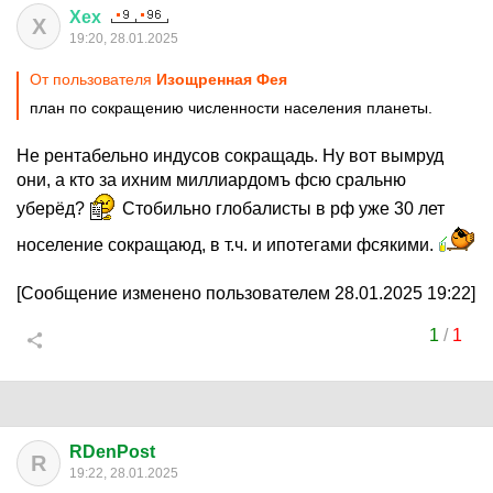
Хех
Х
19:20, 28.01.2025
От пользователя
Изощренная Фея
план по сокращению численности населения планеты.
Не рентабельно индусов сокращадь. Ну вот вымруд
они, а кто за ихним миллиардомъ фсю сральню
уберёд?
Стобильно глобалисты в рф уже 30 лет
носеление сокращаюд, в т.ч. и ипотегами фсякими.
[Сообщение изменено пользователем 28.01.2025 19:22]
1
/
1
RDenPost
R
19:22, 28.01.2025