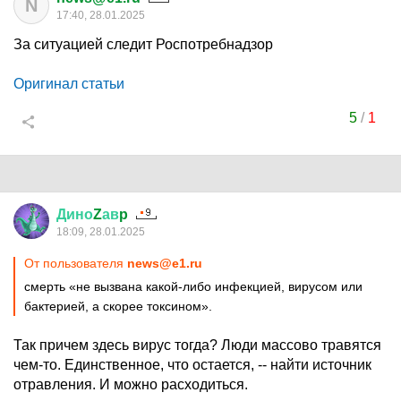
N
17:40, 28.01.2025
За ситуацией следит Роспотребнадзор
Оригинал статьи
5
/
1
Дино
Z
ав
p
18:09, 28.01.2025
От пользователя
news@e1.ru
смерть «не вызвана какой-либо инфекцией, вирусом или
бактерией, а скорее токсином».
Так причем здесь вирус тогда? Люди массово травятся
чем-то. Единственное, что остается, -- найти источник
отравления. И можно расходиться.