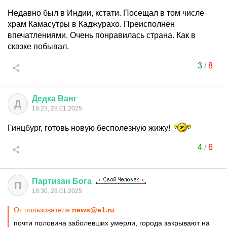
Недавно был в Индии, кстати. Посещал в том числе
храм Камасутры в Каджурахо. Преисполнен
впечатлениями. Очень понравилась страна. Как в
сказке побывал.
3
/
8
Дедка
Ванг
Д
18:23, 28.01.2025
Гинцбург, готовь новую бесполезную жижу!
4
/
6
Партизан
Бога
П
18:30, 28.01.2025
От пользователя
news@e1.ru
почти половина заболевших умерли, города закрывают на