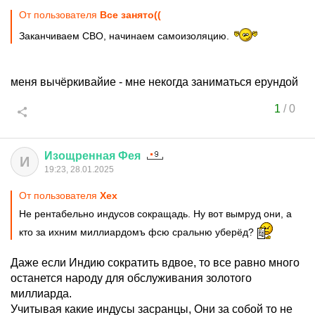
От пользователя
Все занято((
Заканчиваем СВО, начинаем самоизоляцию.
меня вычёркивайие - мне некогда заниматься ерундой
1
/
0
Изощренная
Фея
И
19:23, 28.01.2025
От пользователя
Хех
Не рентабельно индусов сокращадь. Ну вот вымруд они, а
кто за ихним миллиардомъ фсю сральню уберёд?
Даже если Индию сократить вдвое, то все равно много
останется народу для обслуживания золотого
миллиарда.
Учитывая какие индусы засранцы, Они за собой то не