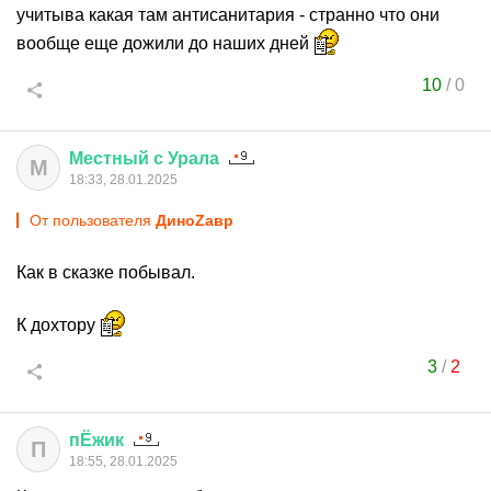
учитыва какая там антисанитария - странно что они
вообще еще дожили до наших дней
10
/
0
Местный
с
Урала
М
18:33, 28.01.2025
От пользователя
ДиноZавp
Как в сказке побывал.
К дохтору
3
/
2
пЁжик
П
18:55, 28.01.2025