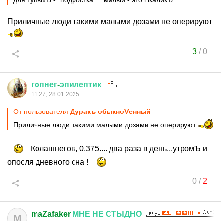
для тупыхЪ - "подростка"... малый - это шкаликЪ
Приличные люди такими малыми дозами не оперируют
3
/
0
гопнег
-
эпилептик
11:27, 28.01.2025
От пользователя
Дуракъ обыкноVенный
Приличные люди такими малыми дозами не оперируют
Колашнегов, 0,375.... два раза в день...утромЪ и
опосля дневного сна !
0
/
2
maZafaker
МНЕ
НЕ
СТЫДНО
M