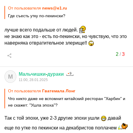
От пользователя
news@e1.ru
Где съесть утку по-пекински?
лучше всего подальше от людей.
не знаю как это - есть по-пекински, но чувствую, что это
наверняка отвратительное злерище!!
2
/
3
Мальчишки
-
дураки
М
11:00, 28.01.2025
От пользователя
Гватемала Лонг
Что никто даже не вспомнит китайский ресторан "Харбин" и
не скажет: "Ушла эпоха"?
Так с той эпохи, уже 2-3 другие эпохи ушли
давай
еще по утке по пекински на декабристов поплачем