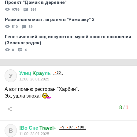
Проект "Домик в деревне"
9796
354
Разминаем мозг: играем в "Ромашку" 3
510
39
Генетический код искусства: музей нового поколения
(Зеленоградск)
8
0
Улиц
K
р
a
уль
У
11:00, 28.01.2025
А вот помню ресторан "Харбин".
Эх, ушла эпоха!
8
/
1
!
Во
Сне
Travel+
В
11:00, 28.01.2025