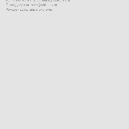
e1info@shkulev.ru
,
juristekat@shkulev.ru
Техподдержка:
help@shkulev.ru
Рекомендательные системы