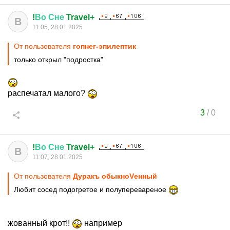
!
Во
Сне
Travel+
В
11:05, 28.01.2025
От пользователя
гопнег-эпилептик
только открыл "подростка"
распечатал малого?
3
/
0
!
Во
Сне
Travel+
В
11:07, 28.01.2025
От пользователя
Дуракъ обыкноVенный
Любит сосед подогретое и полуперевареное
жованный крот!!
например