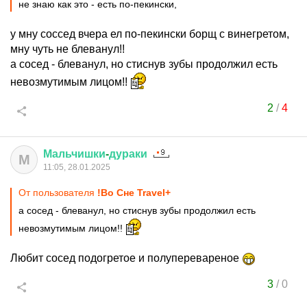
не знаю как это - есть по-пекински,
у мну соссед вчера ел по-пекински борщ с винегретом,
мну чуть не блеванул!!
а сосед - блеванул, но стиснув зубы продолжил есть
невозмутимым лицом!!
2
/
4
Мальчишки
-
дураки
М
11:05, 28.01.2025
От пользователя
!Во Сне Travel+
а сосед - блеванул, но стиснув зубы продолжил есть
невозмутимым лицом!!
Любит сосед подогретое и полуперевареное
3
/
0