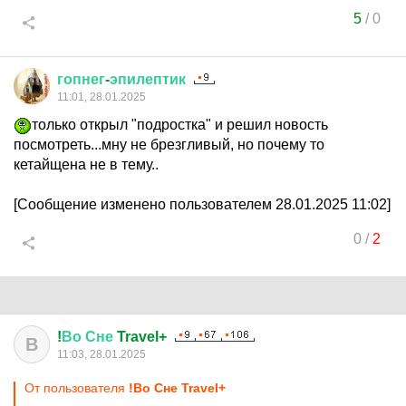
5
/
0
гопнег
-
эпилептик
11:01, 28.01.2025
только открыл "подростка" и решил новость
посмотреть...мну не брезгливый, но почему то
кетайщена не в тему..
[Сообщение изменено пользователем 28.01.2025 11:02]
0
/
2
!
Во
Сне
Travel+
В
11:03, 28.01.2025
От пользователя
!Во Сне Travel+