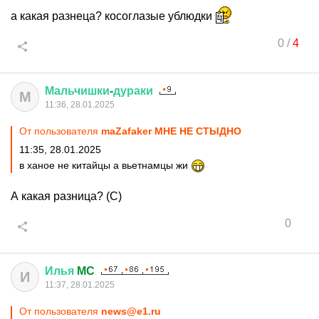
а какая разнеца? косоглазые ублюдки
0
/
4
Мальчишки
-
дураки
М
11:36, 28.01.2025
От пользователя
maZafaker МНЕ НЕ СТЫДНО
11:35, 28.01.2025
в ханое не китайцы а вьетнамцы жи
А какая разница? (С)
0
Илья
MC
И
11:37, 28.01.2025
От пользователя
news@e1.ru