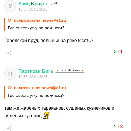
Улиц
K
р
a
уль
У
10:53, 28.01.2025
От пользователя
news@e1.ru
Где съесть утку по-пекински?
Городской пруд, полыньи на реке Исеть?
3
/
1
Партизан
Бога
П
10:56, 28.01.2025
От пользователя
news@e1.ru
Где съесть утку по-пекински?
там же жареных тараканов, сушеных кузнечиков и
вяленых гусениц
2
/
3