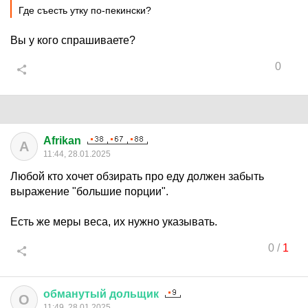
Где съесть утку по-пекински?
Вы у кого спрашиваете?
0
Afrikan
A
11:44, 28.01.2025
Любой кто хочет обзирать про еду должен забыть
выражение "большие порции".
Есть же меры веса, их нужно указывать.
0
/
1
обманутый
дольщик
О
11:49, 28.01.2025