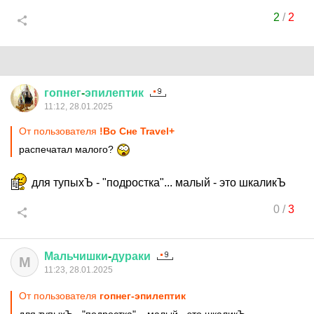
2
/
2
гопнег
-
эпилептик
11:12, 28.01.2025
От пользователя
!Во Сне Travel+
распечатал малого?
для тупыхЪ - "подростка"... малый - это шкаликЪ
0
/
3
Мальчишки
-
дураки
М
11:23, 28.01.2025
От пользователя
гопнег-эпилептик