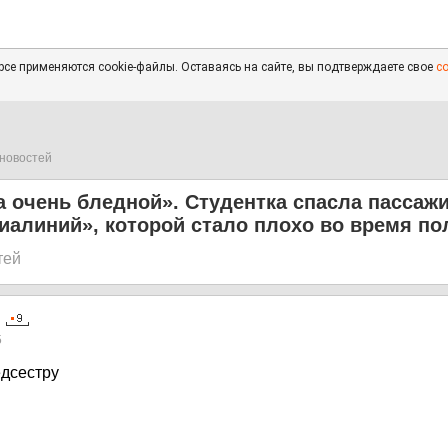
се применяются cookie-файлы. Оставаясь на сайте, вы подтверждаете свое
с
новостей
 очень бледной». Студентка спасла пассаж
иалиний», которой стало плохо во время по
тей
5
едсестру