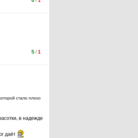
6
/
1
5
/
1
которой стало плохо
расотки, в надежде
ог даёт