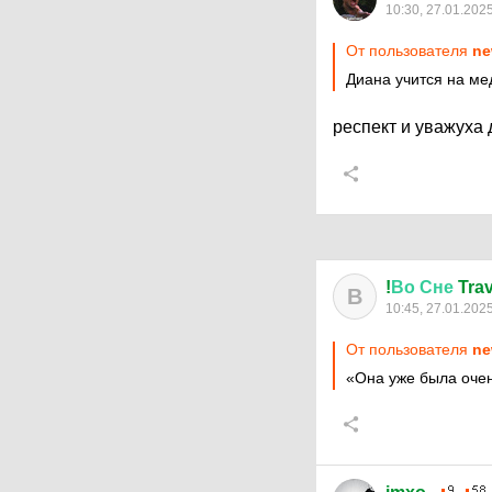
10:30, 27.01.202
От пользователя
ne
Диана учится на ме
респект и уважуха
!
Во
Сне
Trav
В
10:45, 27.01.202
От пользователя
ne
«Она уже была очен