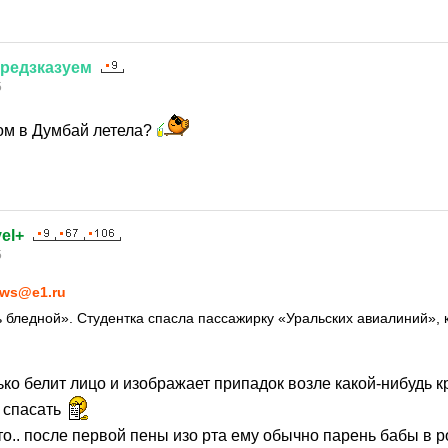
редзказуем
5
ом в Думбай летела?
el+
5
ws@e1.ru
 бледной». Студентка спасла пассажирку «Уральских авиалиний», 
ько белит лицо и изображает припадок возле какой-нибудь к
о спасать
 то.. после первой пены изо рта ему обычно парень бабы в р