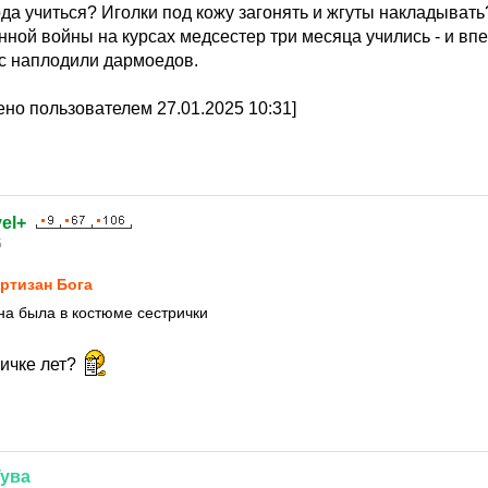
да учиться? Иголки под кожу загонять и жгуты накладыват
ной войны на курсах медсестер три месяца учились - и впе
ас наплодили дармоедов.
но пользователем 27.01.2025 10:31]
el+
5
ртизан Бога
она была в костюме сестрички
ричке лет?
Тува