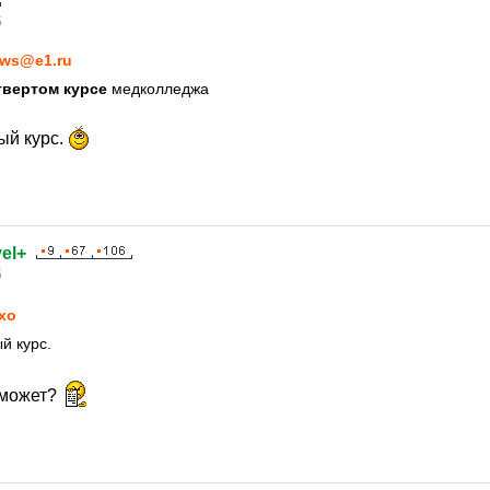
5
ws@e1.ru
твертом курсе
медколледжа
ый курс.
el+
5
xo
й курс.
 может?