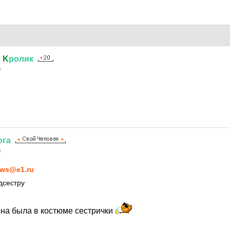
й
K
ролик
5
ога
5
ws@e1.ru
дсестру
она была в костюме сестрички