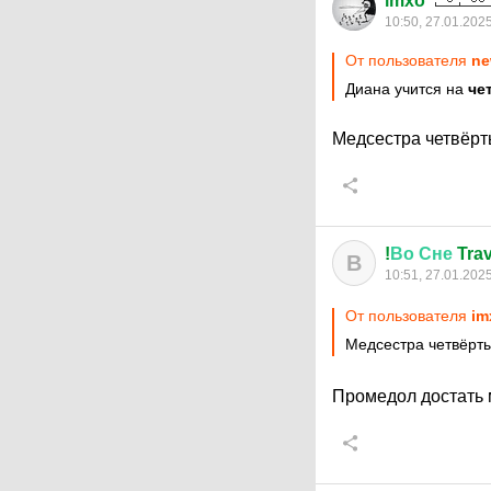
imxo
10:50, 27.01.202
От пользователя
ne
Диана учится на
че
Медсестра четвёрт
!
Во
Сне
Trav
В
10:51, 27.01.202
От пользователя
im
Медсестра четвёрты
Промедол достать