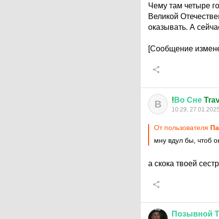
Чему там четыре го
Великой Отечествен
оказывать. А сейч
[Сообщение измене
!
Во
Сне
Trav
В
10:29, 27.01.202
От пользователя
Па
мну вдул бы, чтоб 
а скока твоей сест
Позывной