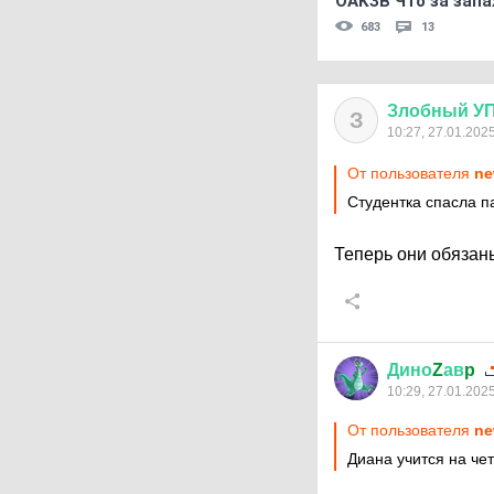
ОАКЗВ Что за запа
683
13
Злобный
У
З
10:27, 27.01.202
От пользователя
ne
Студентка спасла п
Теперь они обязан
Дино
Z
ав
p
10:29, 27.01.202
От пользователя
ne
Диана учится на че