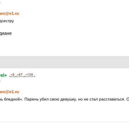
5
ws@e1.ru
дсестру
 диане
el+
5
ws@e1.ru
ь бледной». Парень убил свою девушку, но не стал расставаться. 