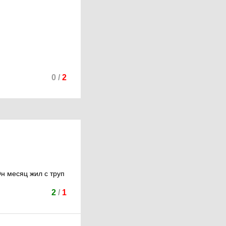
0
/
2
Он месяц жил с труп
2
/
1