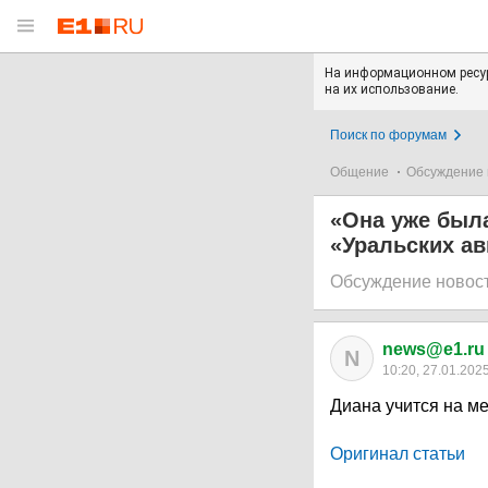
На информационном ресур
на их использование.
Поиск по форумам
Общение
Обсуждение 
«Она уже была
«Уральских ав
Обсуждение новос
news@e1.ru
N
10:20, 27.01.202
Диана учится на м
Оригинал статьи