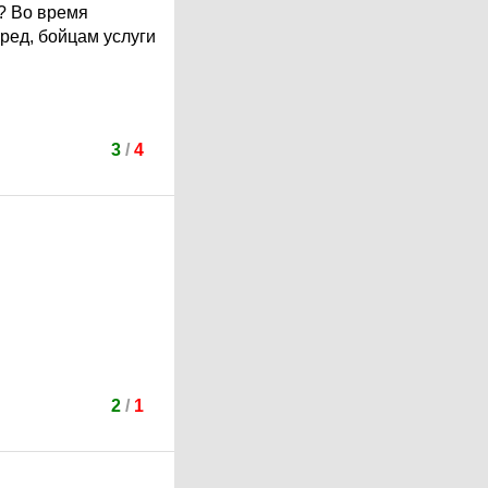
ь? Во время
ред, бойцам услуги
3
/
4
2
/
1