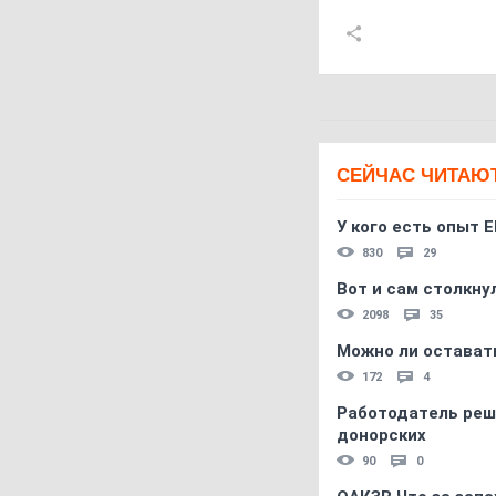
СЕЙЧАС ЧИТАЮ
У кого есть опыт E
830
29
Вот и сам столкнул
2098
35
Можно ли остават
172
4
Работодатель реш
донорских
90
0