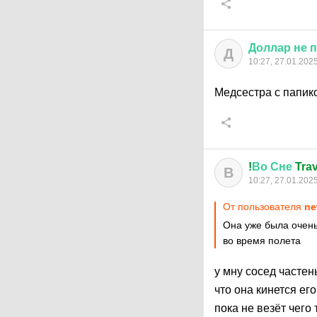
Доллар
не
п
Д
10:27, 27.01.202
Медсестра с папик
!
Во
Сне
Trav
В
10:27, 27.01.202
От пользователя
ne
Она уже была очень
во время полета
у мну сосед частен
что она кинется ег
пока не везёт чего