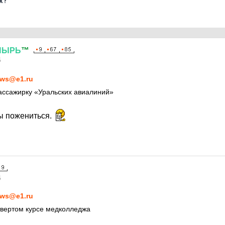
х?
ПЫРЬ
™
5
ws@e1.ru
ассажирку «Уральских авиалиний»
ы пожениться.
5
ws@e1.ru
твертом курсе медколледжа