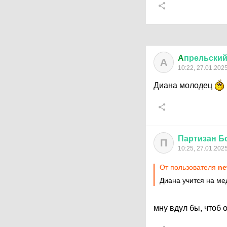
A
прельски
A
10:22, 27.01.202
Диана молодец
Партизан
Б
П
10:25, 27.01.202
От пользователя
ne
Диана учится на ме
мну вдул бы, чтоб 