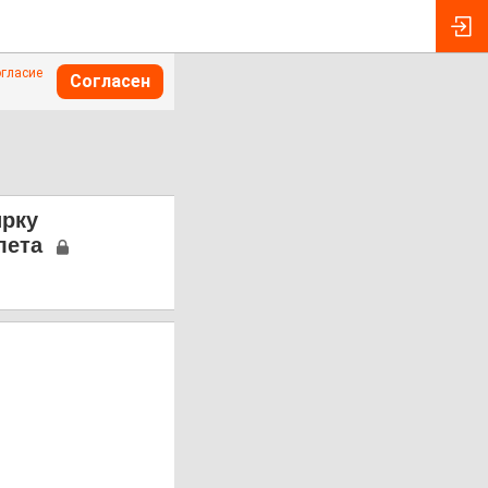
огласие
Согласен
ирку
лета