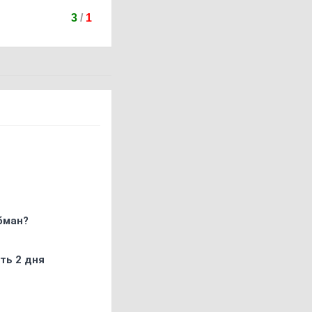
3
/
1
бман?
ть 2 дня