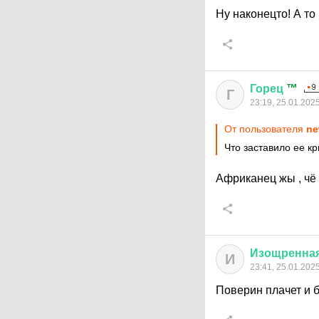
Ну наконецто! А то
Горец
™
Г
23:19, 25.01.202
От пользователя
ne
Что заставило ее кр
Африканец жы , чё
Изощренна
И
23:41, 25.01.202
Поверин плачет и б