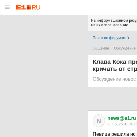
На информационном ресур
на их использование.
Поиск по форумам
Общение
Обсуждение 
Клава Кока пр
кричать от ст
Обсуждение новос
news@e1.ru
N
23:05, 25.01.202
Певица решила исп