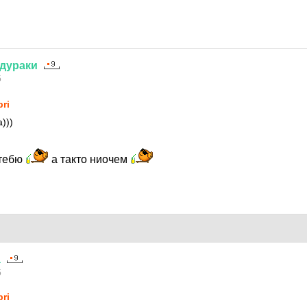
дураки
5
pri
)))
 тебю
а такто ниочем
а
5
pri