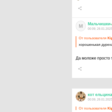
Мальчишки
-
М
00:09, 26.01.202
От пользователя
Ki
хорошенькая дуреха
Да моложе просто
кот
ельцин
00:09, 26.01.202
От пользователя
Ki