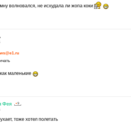
 мну волновался, не исхудала ли жопа коки
5
ws@e1.ru
ичать
 как маленькие
я
Фея
5
ухает, тоже хотел полетать