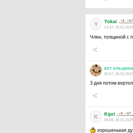
Yokai
Y
23:47, 25.01.202
Член, толщиной с п
кот
ельцин
00:07, 26.01.202
3 дня потом верто
Kipri
K
00:08, 26.01.202
хорошенькая дур