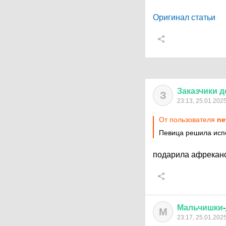
Оригинал статьи
Заказчики
д
З
23:13, 25.01.202
От пользователя
ne
Певица решила испо
подарила афрекан
Мальчишки
-
М
23:17, 25.01.202