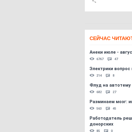
СЕЙЧАС ЧИТАЮ
Анеки июле - авгус
6767
47
Электрики вопрос 
214
8
Флуд на автотему
682
27
Разминаем мозг: и
563
45
Работодатель реш
донорских
85
0