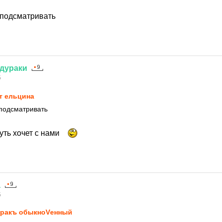
т подсматривать
дураки
5
т ельцина
 подсматривать
уть хочет с нами
а
5
ракъ обыкноVенный