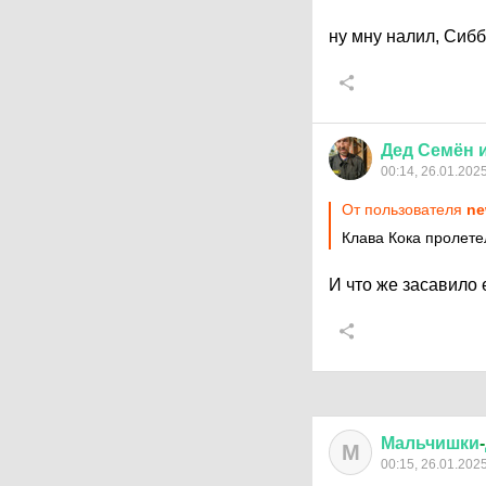
ну мну налил, Сиб
Дед
Семён
00:14, 26.01.202
От пользователя
ne
Клава Кока пролете
И что же засавило
Мальчишки
-
М
00:15, 26.01.202