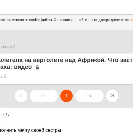
се применяются cookie-файлы. Оставаясь на сайте, вы подтверждаете свое
с
новостей
олетела на вертолете над Африкой. Что зас
раха: видео
тей
1
5
олнить мечту своей сестры