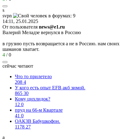
s
svpn
14:11, 25.01.2025
От пользователя
news@e1.ru
Валерий Меладзе вернулся в Россию
в грузию пусть возвращается а не в Россию. нам своих
шаманов хватает.
4
/
0
сейчас читают
Что то прилетело
208
4
У кого есть опыт EFB акб зимой.
865
30
Кому цихлидок?
12
0
пруд на 66-м Квартале
41
0
ОАКЗВ Бабушкофон.
1178
27
а