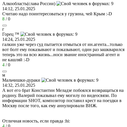
Алкообласть
(
слава
России
)
14:12, 25.01.2025
Считаю надо поинтересоваться у грузина, чей Крым
:-D
8
/
0
г
Горец
™
14:24, 25.01.2025
галкин уже через суд пытается отмыться от ин.агента...только
вот болт ему показывают и показывают, один раз зашкварился
теперь это на всю жизнь...носи звание иностранный агент и
не кашляй
:-D
4
/
0
м
Мальчишки
-
дураки
14:32, 25.01.2025
А вот его брат Константин Меладзе побоялся возвращаться на
родину. Валерий показывал ему могилу по видеосвязи. По
информации SHOT, композитор поставил крест на поездки в
Москву после того, как ему аннулировали ВНЖ.
Отличная новость, если правда
:hi:
4
/
0