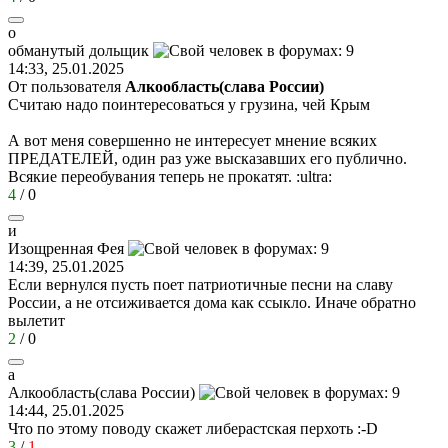
о
обманутый
дольщик
14:33, 25.01.2025
От пользователя
Алкообласть(слава России)
Считаю надо поинтересоваться у грузина, чей Крым
А вот меня совершенно не интересует мнение всяких
ПРЕДАТЕЛЕЙ, один раз уже высказавших его публично.
Всякие переобувания теперь не прокатят.
:ultra:
4
/
0
и
Изощренная
Фея
14:39, 25.01.2025
Если вернулся пусть поет патриотичные песни на славу
России, а не отсиживается дома как ссыкло. Иначе обратно
вылетит
2
/
0
а
Алкообласть
(
слава
России
)
14:44, 25.01.2025
Что по этому поводу скажет либерастская перхоть
:-D
3
/
1