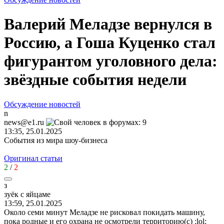
Валерий Меладзе вернулся в
Россию, а Гоша Куценко стал
фигурантом уголовного дела:
звёздные события недели
Обсуждение новостей
n
news@e1.ru
13:35, 25.01.2025
События из мира шоу-бизнеса
Оригинал статьи
2
/
2
з
зуёк
с
яйцаме
13:59, 25.01.2025
Около семи минут Меладзе не рисковал покидать машину,
пока родные и его охрана не осмотрели территорию(с)
:lol: