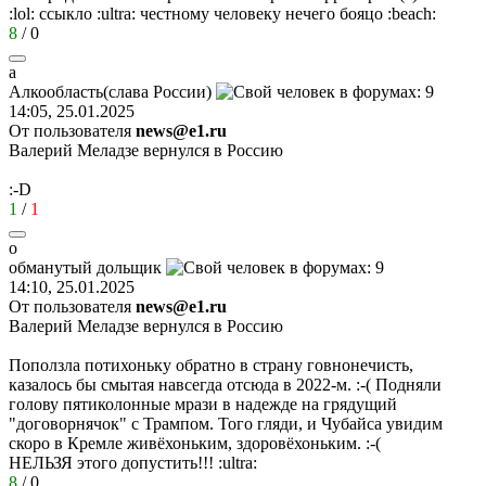
:lol:
ссыкло
:ultra:
честному человеку нечего бояцо
:beach:
8
/
0
а
Алкообласть
(
слава
России
)
14:05, 25.01.2025
От пользователя
news@e1.ru
Валерий Меладзе вернулся в Россию
:-D
1
/
1
о
обманутый
дольщик
14:10, 25.01.2025
От пользователя
news@e1.ru
Валерий Меладзе вернулся в Россию
Поползла потихоньку обратно в страну говнонечисть,
казалось бы смытая навсегда отсюда в 2022-м.
:-(
Подняли
голову пятиколонные мрази в надежде на грядущий
"договорнячок" с Трампом. Того гляди, и Чубайса увидим
скоро в Кремле живёхоньким, здоровёхоньким.
:-(
НЕЛЬЗЯ этого допустить!!!
:ultra:
8
/
0