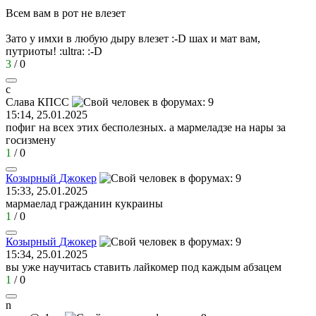
Всем вам в рот не влезет
Зато у имхи в любую дыру влезет
:-D
шах и мат вам,
путриоты!
:ultra:
:-D
3
/
0
с
Слава
КПСС
15:14, 25.01.2025
пофиг на всех этих бесполезных. а мармеладзе на нары за
госизмену
1
/
0
Козырный
Джокер
15:33, 25.01.2025
мармаелад гражданин кукраины
1
/
0
Козырный
Джокер
15:34, 25.01.2025
вы уже научитась ставить лайкомер под каждым абзацем
1
/
0
n