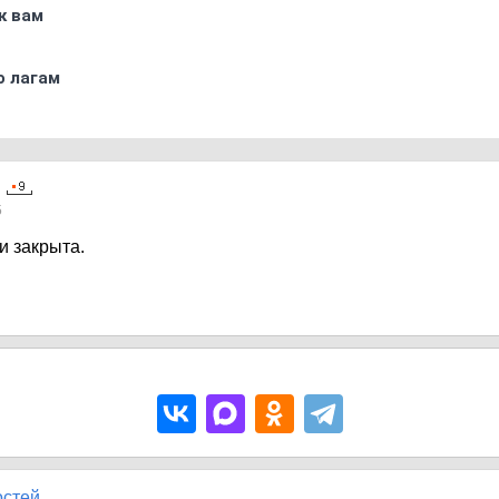
к вам
о лагам
5
и закрыта.
остей