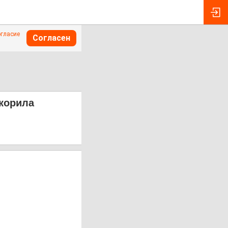
огласие
Согласен
окорила