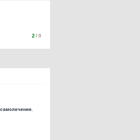
2
/
0
 самолечение.