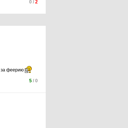
0
/
2
ь за феерию
5
/
0