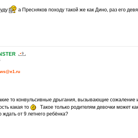
буду
а Пресняков походу такой же как Дино, раз его дев
NSTER
5
ws@e1.ru
 какие то конвульсивные дрыгания, вызывающие сожаление
ость какая то
Такое только родителям девочки может как
 ждать от 9 летнего ребёнка?