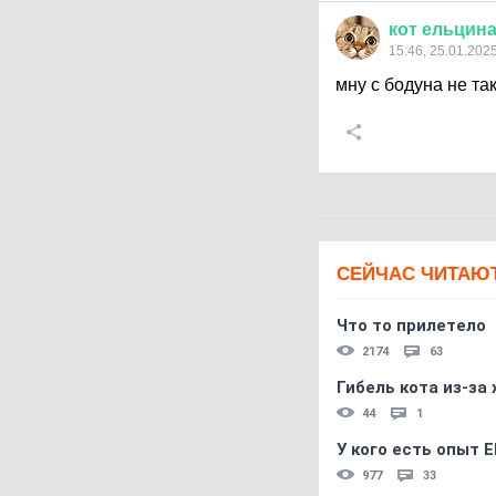
кот
ельцин
15:46, 25.01.202
мну с бодуна не та
СЕЙЧАС ЧИТАЮ
Что то прилетело
2174
63
Гибель кота из-за
44
1
У кого есть опыт E
977
33