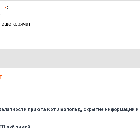
а
5
к еще корячит
Т
 халатности приюта Кот Леопольд, скрытиe информации и
FB акб зимой.