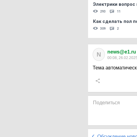
Электрики вопрос 
293
11
Как сделать пол п
309
2
news@e1.ru
N
00:08, 26.02.202
Тема автоматическ
Поделиться
Обсуждение нов