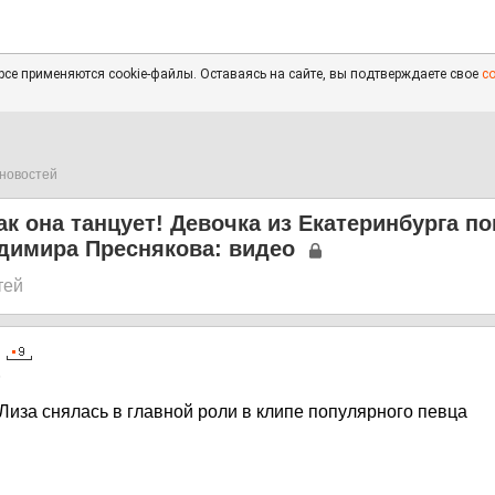
се применяются cookie-файлы. Оставаясь на сайте, вы подтверждаете свое
с
новостей
ак она танцует! Девочка из Екатеринбурга п
димира Преснякова: видео
тей
5
 Лиза снялась в главной роли в клипе популярного певца