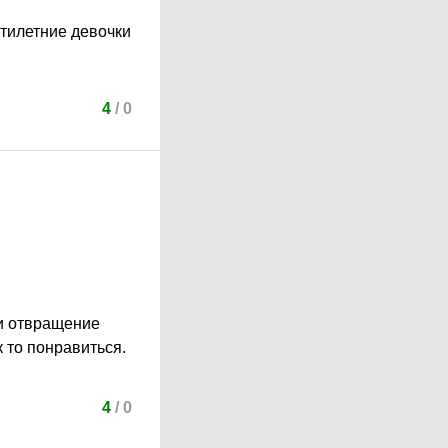
ятилетние девочки
4
/
0
 и отвращение
 то понравиться.
4
/
0