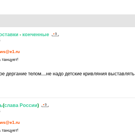
оставки
-
конченные
5
ws@e1.ru
 танцует!
ое дергание телом....не надо детские кривляния выставлят
ь
(
слава
России
)
5
ws@e1.ru
 танцует!