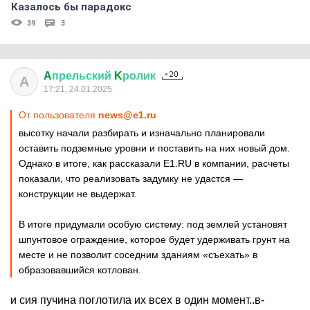
Казалось бы парадокс
39
3
A
прельский
K
ролик
A
17:21, 24.01.2025
От пользователя
news@e1.ru
высотку начали разбирать и изначально планировали
оставить подземные уровни и поставить на них новый дом.
Однако в итоге, как рассказали E1.RU в компании, расчеты
показали, что реализовать задумку не удастся —
конструкции не выдержат.
В итоге придумали особую систему: под землей установят
шпунтовое ограждение, которое будет удерживать грунт на
месте и не позволит соседним зданиям «съехать» в
образовавшийся котлован.
и сия пучина поглотила их всех в один момент..в-