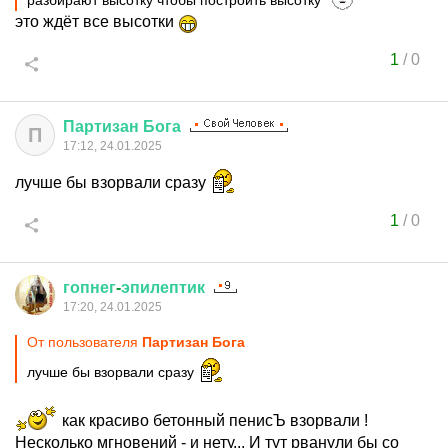
разбирают высотку чтобы построить высотку
это ждёт все высотки
1
/
0
Партизан
Бога
П
17:12, 24.01.2025
лучше бы взорвали сразу
1
/
0
гопнег
-
эпилептик
17:20, 24.01.2025
От пользователя
Партизан Бога
лучше бы взорвали сразу
как красиво бетонный пенисЪ взорвали !
Несколько мгновений - и нету... И тут рванули бы со