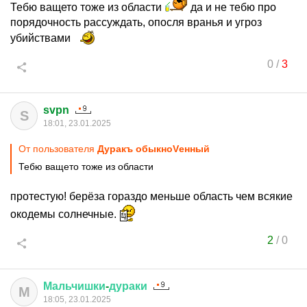
Тебю ващето тоже из области
да и не тебю про
порядочность рассуждать, опосля вранья и угроз
убийствами
0
/
3
svpn
S
18:01, 23.01.2025
От пользователя
Дуракъ обыкноVенный
Тебю ващето тоже из области
протестую! берёза гораздо меньше область чем всякие
окодемы солнечные.
2
/
0
Мальчишки
-
дураки
М
18:05, 23.01.2025