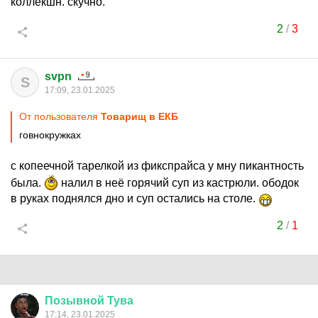
коллекшн. скучно.
2
/
3
svpn
S
17:09, 23.01.2025
От пользователя
Товарищ в ЕКБ
говнокружках
с копеечной тарелкой из фикспрайса у мну пикантность
была.
налил в неё горячий суп из кастрюли. ободок
в руках поднялся дно и суп остались на столе.
2
/
1
Позывной
Тува
17:14, 23.01.2025