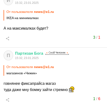
И
15:32, 23.01.2025
От пользователя
news@e1.ru
IKEA на минималках
А на максималках будет?
3
/
1
Партизан
Бога
П
15:32, 23.01.2025
От пользователя
news@e1.ru
магазинов «Чижик»
говнянее фиксапрайса магаз
туда даже мну бомжу зайти стремно
1
/
6