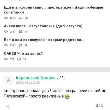
Еда и алкоголь (вино, пиво, крепкое). Ваши любимые
сочетания
1564
50
Анеки июле - августовские (до 9 августа)
7387
47
Вот и сам столкнулся - старые родители...
2392
35
ОАКЗВ Что за запах?
821
14
A
прельский
K
ролик
A
15:35, 23.01.2025
что странно, продавцы в Чижике по сравнению с той же
Пятерочкой - просто реактивные
3
/
1