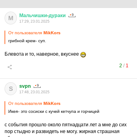
Мальчишки
-
дураки
М
17:29, 23.01.2025
От пользователя
MikKors
грибной крем- суп.
Блевота и то, наверное, вкуснее
2
/
1
svpn
S
17:48, 23.01.2025
От пользователя
MikKors
Икея- это сосиски с кучей кетчупа и горчицей
с события прошло около пятнадцати лет а мне до сих
пор стыдно и развидеть не могу. жирная страшная