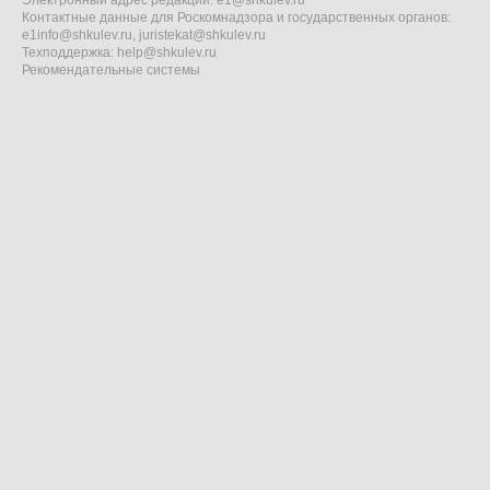
Электронный адрес редакции:
e1@shkulev.ru
Контактные данные для Роскомнадзора и государственных органов:
e1info@shkulev.ru
,
juristekat@shkulev.ru
Техподдержка:
help@shkulev.ru
Рекомендательные системы