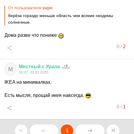
От пользователя
svpn
берёза гораздо меньше область чем всякие окодемы
солнечные.
Дома разве что пониже
0
/
2
Местный
с
Урала
М
18:37, 23.01.2025
IKEA на минималках.
Есть мысля, прощай икея навсегда.
0
/
1
1