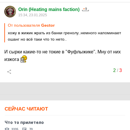
Orin (Heating mains faction)
15:34, 23.01.2025
От пользователя
Gector
хожу в жижик жрать из банки гренолу..немного напоминает
ошанг но всё таки что то нето..
И сырки какие-то не токие в "Фуфлыжике". Мну от них
изжога
2
/
3
СЕЙЧАС ЧИТАЮТ
Что то прилетело
3335
70