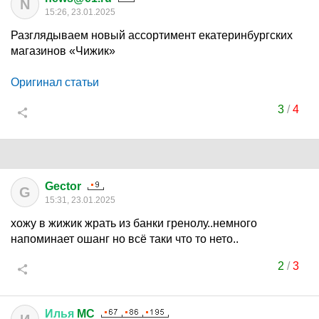
N
15:26, 23.01.2025
Разглядываем новый ассортимент екатеринбургских
магазинов «Чижик»
Оригинал статьи
3
/
4
Gector
G
15:31, 23.01.2025
хожу в жижик жрать из банки гренолу..немного
напоминает ошанг но всё таки что то нето..
2
/
3
Илья
MC