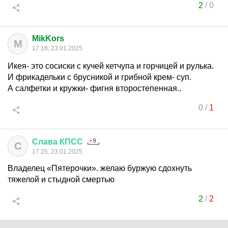
2
/
0
MikKors
M
17:18, 23.01.2025
Икея- это сосиски с кучей кетчупа и горчицей и рулька.
И фрикадельки с брусникой и грибной крем- суп.
А салфетки и кружки- фигня второстепенная..
0
/
1
Слава
КПСС
С
17:25, 23.01.2025
Владелец «Пятерочки». желаю буржую сдохнуть
тяжелой и стыдной смертью
2
/
2