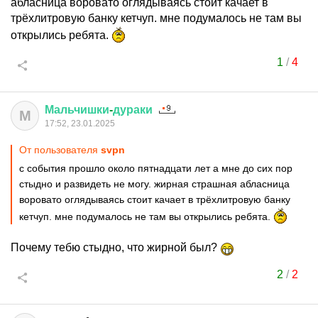
абласница воровато оглядываясь стоит качает в
трёхлитровую банку кетчуп. мне подумалось не там вы
открылись ребята.
1
/
4
Мальчишки
-
дураки
М
17:52, 23.01.2025
От пользователя
svpn
с события прошло около пятнадцати лет а мне до сих пор
стыдно и развидеть не могу. жирная страшная абласница
воровато оглядываясь стоит качает в трёхлитровую банку
кетчуп. мне подумалось не там вы открылись ребята.
Почему тебю стыдно, что жирной был?
2
/
2