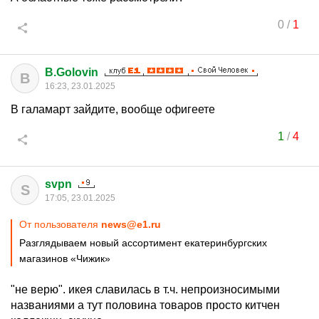
0
/
1
B.Golovin
B
16:23, 23.01.2025
В галамарт зайдите, вообще офигеете
1
/
4
svpn
S
17:05, 23.01.2025
От пользователя
news@e1.ru
Разглядываем новый ассортимент екатеринбургских
магазинов «Чижик»
"не верю". икея славилась в т.ч. непроизносимыми
названиями а тут половина товаров просто китчен