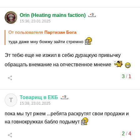
Orin (Heating mains faction)
15:36, 23.01.2025
От пользователя
Партизан Бога
туда даже мну бомжу зайти стремно
Эт тебю еще не изжил в себю дурацкую привычку
обращать внемание на опчественное мнение
3
/
1
Товарищ
в
ЕКБ
Т
15:38, 23.01.2025
пока мы тут ржем ...ребята раскрутят свои продажи и
на говнокружках бабло подымут
2
/
4