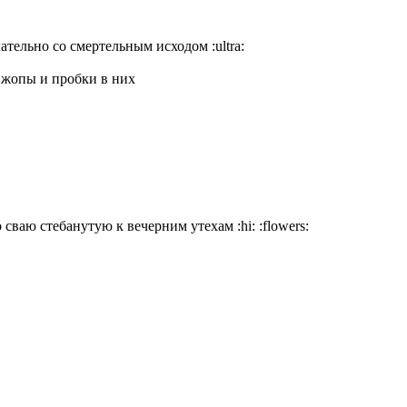
елательно со смертельным исходом
:ultra:
 жопы и пробки в них
цо сваю стебанутую к вечерним утехам
:hi:
:flowers: