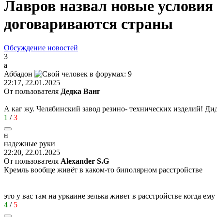
Лавров назвал новые условия 
договариваются страны
Обсуждение новостей
3
а
Аббадон
22:17, 22.01.2025
От пользователя
Дедка Ванг
А каг жу. Челябинский завод резино- технических изделий! Д
1
/
3
н
надежные
руки
22:20, 22.01.2025
От пользователя
Alexander S.G
Кремль вообще живёт в каком-то биполярном расстройстве
это у вас там на уркаине зелька живет в расстройстве когда ему
4
/
5