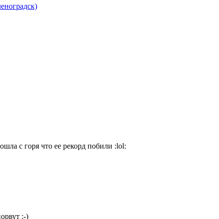
леноградск)
сошла с горя что ее рекорд побили
:lol:
порвут
;-)