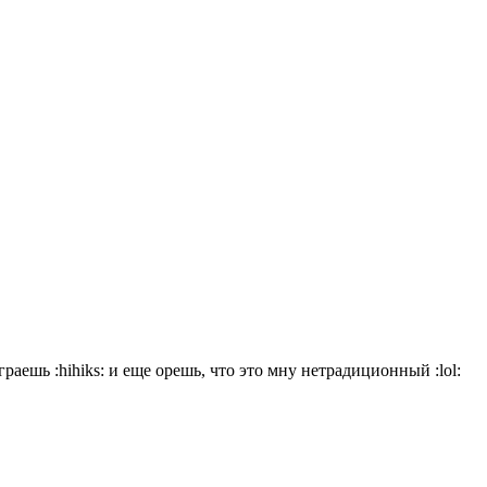
играешь
:hihiks:
и еще орешь, что это мну нетрадиционный
:lol: