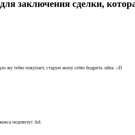
для заключения сделки, котор
идло жу тебю покупает, старую жопу себю бодрить
:ultra:
:-D
 кокса недовезут
:lol: