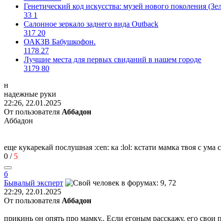
Генетический код искусства: музей нового поколения (Зе
33
1
Салонное зеркало заднего вида Outback
317
20
ОАКЗВ Бабушкофон.
1178
27
Лучшие места для первых свиданий в нашем городе
3179
80
н
надежные
руки
22:26, 22.01.2025
От пользователя
Аббадон
Аббадон
еще кукарекай послушная
:cen:
ка
:lol:
кстати мамка твоя с ума 
0
/
5
б
Бывалый
эксперт
22:29, 22.01.2025
От пользователя
Аббадон
прикинь он опять про мамку.. Если егоным расскажу, его свои 