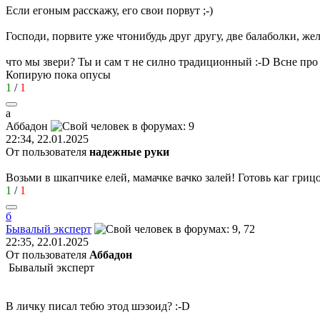
Если егоным расскажу, его свои порвут
;-)
Господи, порвите уже чтонибудь друг другу, две балаболки, ж
что мы звери? Ты и сам т не силно традиционный
:-D
Всне про
Копирую пока опусы
1
/
1
а
Аббадон
22:34, 22.01.2025
От пользователя
надежные руки
Возьми в шкапчике елей, мамачке вачко залей! Готовь каг гри
1
/
1
б
Бывалый
эксперт
22:35, 22.01.2025
От пользователя
Аббадон
Бывалый эксперт
В личку писал тебю этод шэзоид?
:-D