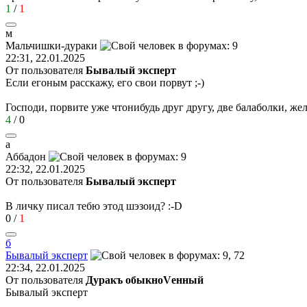
1
/
1
м
Мальчишки
-
дураки
22:31, 22.01.2025
От пользователя
Бывалый эксперт
Если егоным расскажу, его свои порвут
;-)
Господи, порвите уже чтонибудь друг другу, две балаболки, ж
4
/
0
а
Аббадон
22:32, 22.01.2025
От пользователя
Бывалый эксперт
В личку писал тебю этод шэзоид?
:-D
0
/
1
б
Бывалый
эксперт
22:34, 22.01.2025
От пользователя
Дуракъ обыкноVенный
Бывалый эксперт