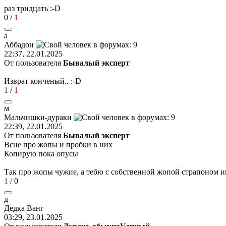
раз тридцать
:-D
0
/
1
а
Аббадон
22:37, 22.01.2025
От пользователя
Бывалый эксперт
Изврат конченый..
:-D
1
/
1
м
Мальчишки
-
дураки
22:39, 22.01.2025
От пользователя
Бывалый эксперт
Всне про жопы и пробки в них
Копирую пока опусы
Так про жопы чужие, а тебю с собственной жопой страпоном 
1
/
0
д
Дедка
Ванг
03:29, 23.01.2025