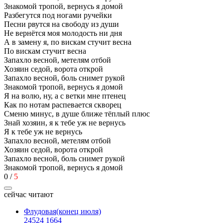
Знакомой тропой, вернусь я домой
Разбегутся под ногами ручейки
Песни рвутся на свободу из души
Не вернётся моя молодость ни дня
А в замену я, по вискам стучит весна
По вискам стучит весна
Запахло весной, метелям отбой
Хозяин седой, ворота открой
Запахло весной, боль снимет рукой
Знакомой тропой, вернусь я домой
Я на волю, ну, а с ветки мне птенец
Как по нотам распевается скворец
Сменю минус, в душе ближе тёплый плюс
Знай хозяин, я к тебе уж не вернусь
Я к тебе уж не вернусь
Запахло весной, метелям отбой
Хозяин седой, ворота открой
Запахло весной, боль снимет рукой
Знакомой тропой, вернусь я домой
0
/
5
сейчас читают
Флудовая(конец июля)
24524
1664