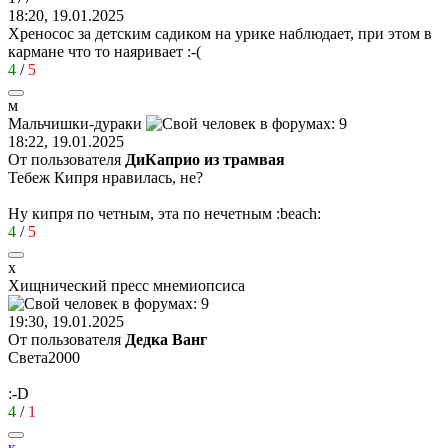
18:20, 19.01.2025
Хреносос за детским садиком на урике наблюдает, при этом в
кармане что то наяривает
:-(
4
/
5
м
Мальчишки
-
дураки
18:22, 19.01.2025
От пользователя
ДиКаприо из трамвая
Тебеж Кипря нравилась, не?
Ну кипря по четным, эта по нечетным
:beach:
4
/
5
х
Хищнический
пресс
мнемиопсиса
19:30, 19.01.2025
От пользователя
Дедка Ванг
Света2000
:-D
4
/
1
к