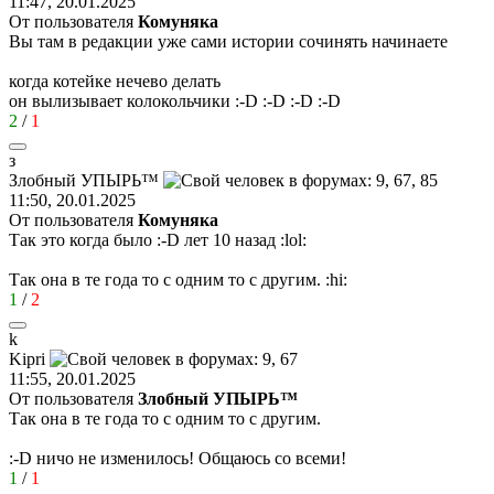
11:47, 20.01.2025
От пользователя
Комуняка
Вы там в редакции уже сами истории сочинять начинаете
когда котейке нечево делать
он вылизывает колокольчики
:-D
:-D
:-D
:-D
2
/
1
з
Злобный
УПЫРЬ
™
11:50, 20.01.2025
От пользователя
Комуняка
Так это когда было
:-D
лет 10 назад
:lol:
Так она в те года то с одним то с другим.
:hi:
1
/
2
k
Kipri
11:55, 20.01.2025
От пользователя
Злобный УПЫРЬ™
Так она в те года то с одним то с другим.
:-D
ничо не изменилось! Общаюсь со всеми!
1
/
1