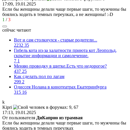
17:09, 19.01.2025
Если бы женщины делали чаще первые шаги, то мужчины бы
боялись ходить в темных переулках, а не женщины!
:-D
1
/
3
сейчас читают
Вот и сам столкнулся - старые родители...
2232
35
Гибель кота из-за халатности приюта кот Леопольд,
скрытиe информации и самолечение.
7
1
Меняю проводку в щитке.Есть что недорогое?
437
25
Как сделать пол по лагам
299
2
Одиссея Нолана в кинотеатрах Екатеринбурга
315
16
k
Kipri
17:13, 19.01.2025
От пользователя
ДиКаприо из трамвая
Если бы женщины делали чаще первые шаги, то мужчины бы
боялись ходить в темных переулках