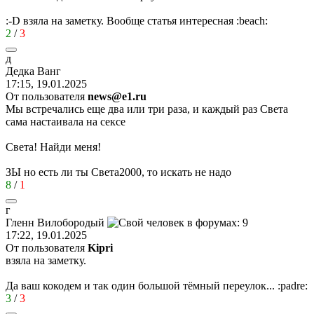
:-D
взяла на заметку. Вообще статья интересная
:beach:
2
/
3
д
Дедка
Ванг
17:15, 19.01.2025
От пользователя
news@e1.ru
Мы встречались еще два или три раза, и каждый раз Света
сама настаивала на сексе
Света! Найди меня!
ЗЫ но есть ли ты Света2000, то искать не надо
8
/
1
г
Гленн
Вилобородый
17:22, 19.01.2025
От пользователя
Kipri
взяла на заметку.
Да ваш кокодем и так один большой тёмный переулок...
:padre:
3
/
3