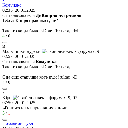
Комуняка
02:35, 20.01.2025
От пользователя
ДиКаприо из трамвая
Тебеж Кипря нравилась, не?
Так это когда было
:-D
лет 10 назад
:lol:
4
/
0
м
Мальчишки
-
дураки
02:57, 20.01.2025
От пользователя
Комуняка
Так это когда было
:-D
лет 10 назад
Она еще старушка хоть куда!
:ultra:
:-D
4
/
0
k
Kipri
07:50, 20.01.2025
:-D
ничоси тут признания в ночи...
3
/
1
Позывной
Тува