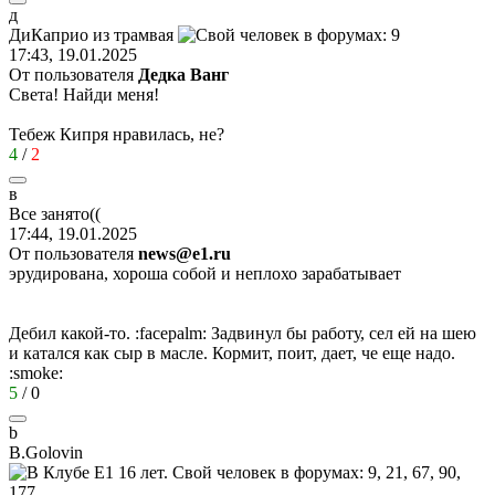
д
ДиКаприо
из
трамвая
17:43, 19.01.2025
От пользователя
Дедка Ванг
Света! Найди меня!
Тебеж Кипря нравилась, не?
4
/
2
в
Все
занято
((
17:44, 19.01.2025
От пользователя
news@e1.ru
эрудирована, хороша собой и неплохо зарабатывает
Дебил какой-то.
:facepalm:
Задвинул бы работу, сел ей на шею
и катался как сыр в масле. Кормит, поит, дает, че еще надо.
:smoke:
5
/
0
b
B.Golovin