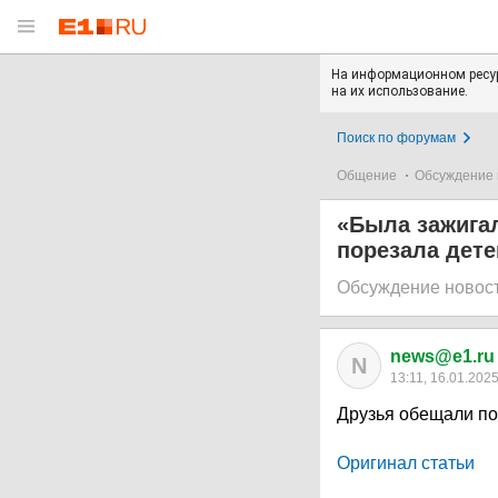
На информационном ресур
на их использование.
Поиск по форумам
Общение
Обсуждение 
«Была зажигал
порезала дете
Обсуждение новос
news@e1.ru
N
13:11, 16.01.202
Друзья обещали по
Оригинал статьи