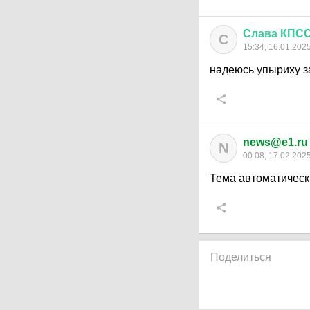
Слава
КПС
С
15:34, 16.01.202
надеюсь упыриху з
news@e1.ru
N
00:08, 17.02.202
Тема автоматическ
Поделиться