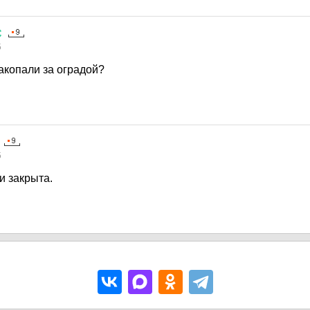
С
5
акопали за оградой?
5
и закрыта.