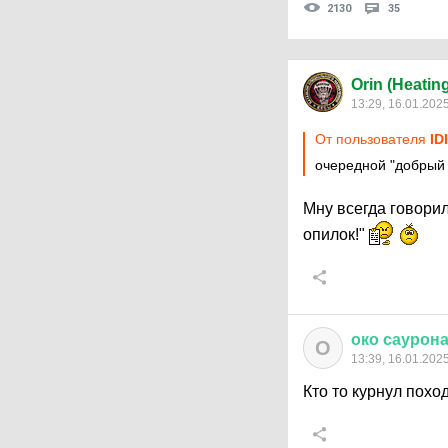
2130
35
Orin (Heatin
13:29, 16.01.202
От пользователя
ID
очередной "добрый 
Мну всегда говорил
опилок!"
око
саурон
О
13:39, 16.01.202
Кто то курнул похо