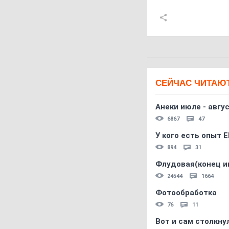
СЕЙЧАС ЧИТАЮ
Анеки июле - авгус
6867
47
У кого есть опыт E
894
31
Флудовая(конец и
24544
1664
Фотообработка
76
11
Вот и сам столкнул