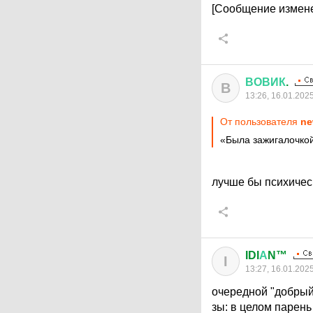
[Сообщение измене
ВОВИК
.
В
13:26, 16.01.202
От пользователя
ne
«Была зажигалочко
лучше бы психиче
IDI
А
N™
I
13:27, 16.01.202
очередной "добрый
зы: в целом парень