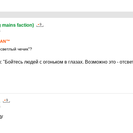
g mains faction)
5
IАN™
светлый чечик"?
: "Бойтесь людей с огоньком в глазах. Возможно это - отсв
а
5
ду