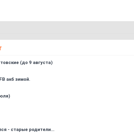
Т
товские (до 9 августа)
FB акб зимой.
юля)
ся - старые родители...