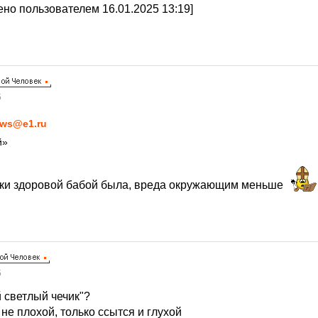
но пользователем 16.01.2025 13:19]
5
ws@e1.ru
й»
ски здоровой бабой была, вреда окружающим меньше
5
 светлый чечик"?
 не плохой, только ссытся и глухой