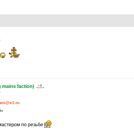
5
g mains faction)
5
ws@e1.ru
й»
 мастером по резьбе