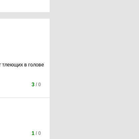
ет тлеющих в голове
3
/
0
1
/
0