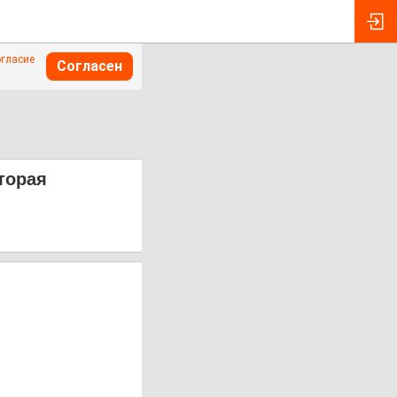
огласие
Согласен
торая