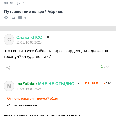
39
3
Путешествие на край Африки.
192
5
Слава
КПСС
С
11:01, 16.01.2025
это сколько уже бабла папаросгвардеец на адвокатов
грохнул? откуда деньги?
5
/
0
maZafaker
МНЕ
НЕ
СТЫДНО
M
11:06, 16.01.2025
От пользователя
news@e1.ru
«Я раскаиваюсь»