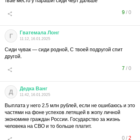
твае место у параши! сиди чёрт дальше
9
/
0
Гватемала
Лонг
Г
11:12, 16.01.2025
Сиди чувак — сиди родной, С твоей подругой спит
другой.
7
/
0
Дедка
Ванг
Д
11:42, 16.01.2025
Выплата у него 2.5 млн рублей, если не ошибаюсь и это
частями на фоне успехов летящей в жопу личной
экономике граждан России. Государство за жизнь
человека на СВО и то больше платит.
0
/
2