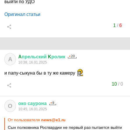
выйти по УДО
Оригинал статьи
1
/
6
A
прельский
K
ролик
A
10:38, 16.01.2025
и папу-сыкуна бы в ту же камеру
10
/
0
око
саурона
О
10:45, 16.01.2025
От пользователя
news@e1.ru
Сын полковника Росгвардии не первый раз пытается выйти