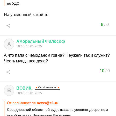
по УДО
На угомонный какой то.
8
/
0
Аморальный
Философ
А
10:46, 16.01.2025
А что папа с чемоданом говна? Неужели так и служит?
Честь мунд.. все дела?
10
/
0
ВОВИК
.
В
10:48, 16.01.2025
От пользователя
news@e1.ru
Свердловский областной суд отказал в условно-досрочном
освобождении Владимиру Васильеву.