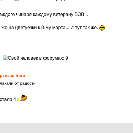
5
аждого чинаря каждому ветерану ВОВ...
же на цветуечки к 8-му марта... И тут так же.
а
5
ртизан Бога
плакали от радости
 стало 4