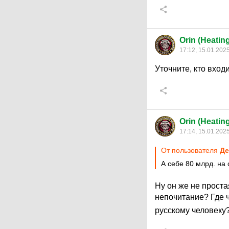
Orin (Heatin
17:12, 15.01.202
Уточните, кто вход
Orin (Heatin
17:14, 15.01.202
От пользователя
Де
А себе 80 млрд. на
Ну он же не проста
непочитание? Где 
русскому человеку