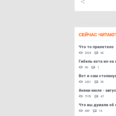
СЕЙЧАС ЧИТАЮ
Что то прилетело
2324
65
Гибель кота из-за
90
1
Вот и сам столкнул
2251
35
Анеки июле - авгус
7175
47
Что вы думали об 
389
14