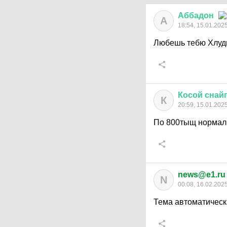
Аббадон
А
18:54, 15.01.202
Любешь тебю Хлуди
Косой
снай
К
20:59, 15.01.202
По 800тыщ нормал
news@e1.ru
N
00:08, 16.02.202
Тема автоматическ