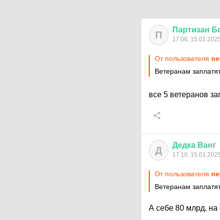
Партизан
Б
П
17:06, 15.01.202
От пользователя
ne
Ветеранам заплатят
все 5 ветеранов за
Дедка
Ванг
Д
17:10, 15.01.202
От пользователя
ne
Ветеранам заплатят
А себе 80 млрд. н