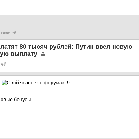
новостей
латят 80 тысяч рублей: Путин ввел новую
ую выплату
тей
5
новые бонусы