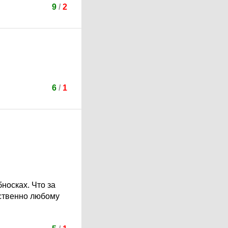
9
/
2
6
/
1
носках. Что за
йственно любому