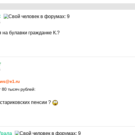
С
5
 на булавки гражданке К.?
r
5
ws@e1.ru
 80 тысяч рублей:
 стариковских пенсии ?
Урала