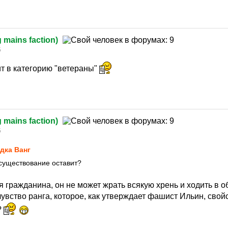
g mains faction)
5
ит в категорию "ветераны"
g mains faction)
5
дка Ванг
 существование оставит?
я гражданина, он не может жрать всякую хрень и ходить в об
чувство ранга, которое, как утверждает фашист Ильин, сво
?