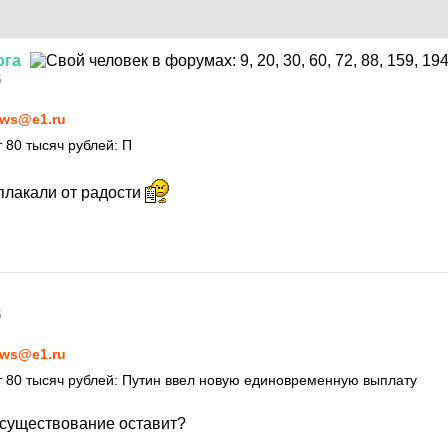
ога
5
ws@e1.ru
 80 тысяч рублей: П
плакали от радости
5
ws@e1.ru
 80 тысяч рублей: Путин ввел новую единовременную выплату
а существование оставит?