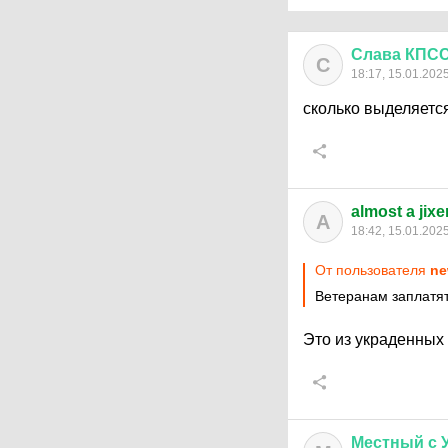
Слава
КПС
С
18:17, 15.01.202
сколько выделяется
almost a jixe
A
18:42, 15.01.202
От пользователя
ne
Ветеранам заплатят
Это из украденных
Местный
с