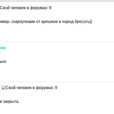
5
мер, скарлупками от арешков в народ бросать))
пер
5
ьно
5
и закрыта.