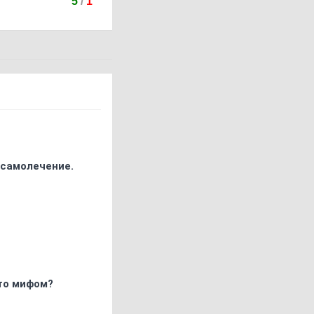
5
/
1
 самолечение.
что мифом?