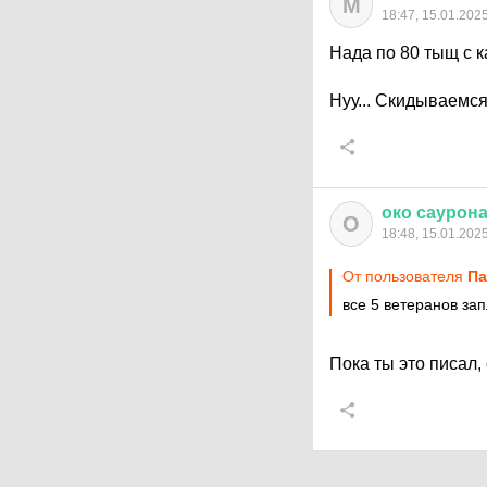
М
18:47, 15.01.202
Нада по 80 тыщ с к
Нуу... Скидываемся 
око
саурон
О
18:48, 15.01.202
От пользователя
Па
все 5 ветеранов за
Пока ты это писал,